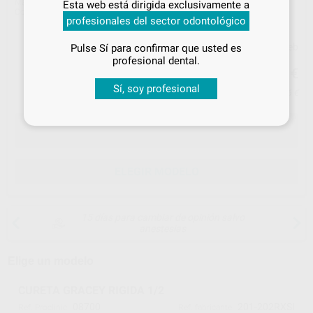
Marca
LM
Esta web está dirigida exclusivamente a
tus
descuentos y condiciones
Contenido
1 unidad
profesionales del sector odontológico
especiales
Precio web
Pulse Sí para confirmar que usted es
¡Iniciar sesión!
profesional dental.
48
,07
€
50,60 €
Sí, soy profesional
Precio con IVA incluido 58,16 €
ELEGIR MODELO
15 días para cambiar de opinión salvo
anestesias
Elige un modelo
CURETA GRACEY RIGIDA 1/2
08700
201-202RXSI
Ref. Proclinic
Ref. fabricante