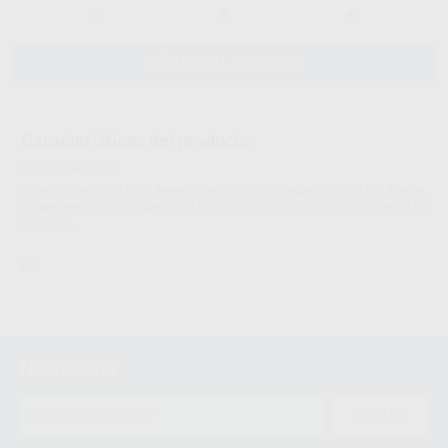
-
+
AÑADIR AL CARRITO
Características del producto
Proclinic informa:
Curetas diseñadas para áreas específicas de las superficies de los dientes,
lo que permite una limpieza en profundidad del sarro y el tratamiento de
las raíces.
LM
Newsletter
ENVIAR