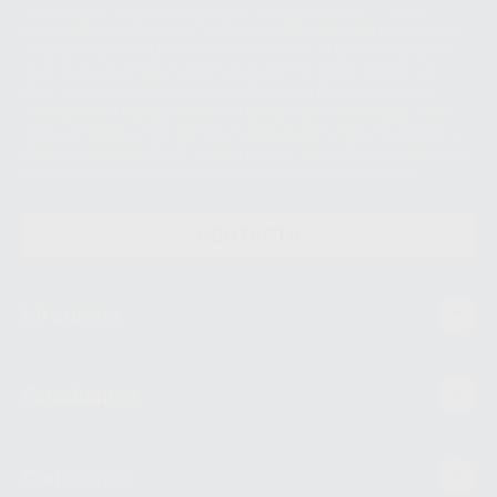
Le informamos de que el Responsable del tratamiento de sus Datos
Personales es Proclinic S.A.U.. La Finalidad del tratamiento de sus Datos
Personales es el envío de información comercial. La legitimación para el
envío de la información comercial es su consentimiento prestado. Sus
datos únicamente serán cedidos a empresas vinculadas con Proclinic
S.A.U. que comercialicen productos similares del sector odontológico,
siempre bajo su consentimiento y no habrás cesión internacional de sus
Datos Personales. Podrá ejercitar los derechos de acceso, rectificación,
supresión, limitación y/o oposición al tratamiento de datos, entre otros, a
través de lopd@proclinic.es. Si desea conocer información adicional sobre
el tratamiento de datos personales, acceda a:
Protección de datos
CONTACTO
Mi cuenta
Estudiantes
Conócenos