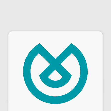
×
Desbloquea todas tus ventajas
CURETA GRACEY RIGIDA
Inicia sesión
para disfrutar de todos