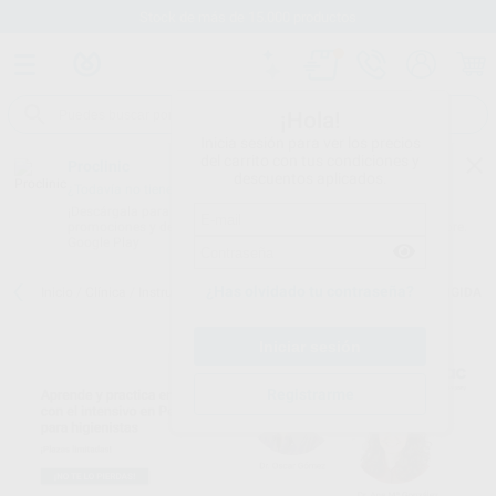
Stock de más de 15.000 productos
¡Hola!
Inicia sesión para ver los precios
del carrito con tus condiciones y
Proclinic
descuentos aplicados.
¿Todavía no tienes nuestra App?
¡Descárgala para ser siempre el primero en conocer nuestras
promociones y descuentos! Disponible en Google Play o App Store.
Google Play
¿Has olvidado tu contraseña?
Inicio
/
Clínica
/
Instrumental
/
Curetas rígidas
/
CURETA GRACEY RIGIDA
Registrarme