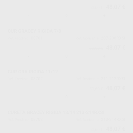
48,07 €
50,60 €
-
+
CUR GRACEY RIGIDA 7/8
08701
207-208RXSI
Ref. Proclinic
Ref. fabricante
48,07 €
50,60 €
-
+
CUR GRA RIGIDA 11/12
08702
211-212RXSI
Ref. Proclinic
Ref. fabricante
48,07 €
50,60 €
-
+
CURETA GRACEY RIGIDA 13/14 213-214RXSI
08703
213-214RXSI
Ref. Proclinic
Ref. fabricante
48,07 €
50,60 €