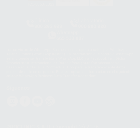
HCO-0060/2023
Clínica
Laboratorio
900 393 939
900 800 880
Whatsapp
665 533 087
Los servicios de WhatsApp Business son proporcionados por WhatsApp
Ireland Limited (WhatsApp Ireland). La información que controla WhatsApp
Ireland puede ser transferida a WhatsApp LLC y a Facebook Inc.. Dicha
Transferencia Internacional de Datos ofrece garantías adecuadas al
basarse en la Cláusula Contractual Tipo para la transferencia de datos
personales a terceros países. Puede ampliar la información en el siguiente
enlace:
WhatsApp Business Data Transfer Addendum
.
Síguenos
PROCLINIC S.A.U.
Copyright (c) 2026
Aviso legal