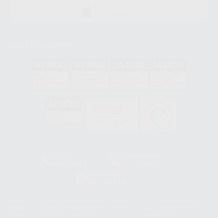
DISPONIBLE EN
APP STORE
Acreditaciones
GA-2008/0342
SST-0118/2023
ER-0120/1997
GS-0001/2017
HCO-0060/2023
Clínica
Laboratorio
900 393 939
900 800 880
Whatsapp
665 533 087
Los servicios de WhatsApp Business son proporcionados por WhatsApp
Ireland Limited (WhatsApp Ireland). La información que controla WhatsApp
Ireland puede ser transferida a WhatsApp LLC y a Facebook Inc.. Dicha