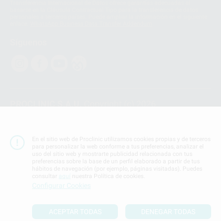
Transferencia Internacional de Datos ofrece garantías adecuadas al
basarse en la Cláusula Contractual Tipo para la transferencia de datos
personales a terceros países. Puede ampliar la información en el siguiente
enlace:
WhatsApp Business Data Transfer Addendum
.
Síguenos
PROCLINIC S.A.U.
Copyright (c) 2026
Aviso legal
Teléfono:
900 393 939
En el sitio web de Proclinic utilizamos cookies propias y de terceros
E-mail de contacto:
proclinic@proclinic.es
para personalizar la web conforme a tus preferencias, analizar el
uso del sitio web y mostrarte publicidad relacionada con tus
preferencias sobre la base de un perfil elaborado a partir de tus
Condiciones Generales de Contratación
y
Política
hábitos de navegación (por ejemplo, páginas visitadas). Puedes
de privacidad
consultar
aquí
nuestra Política de cookies.
Información Corporativa
Configurar Cookies
Política de Cookies
ACEPTAR TODAS
DENEGAR TODAS