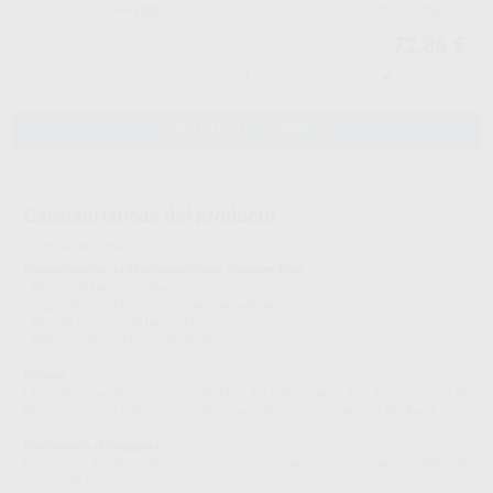
99188
301-302SDES
Ref. Proclinic
Ref. fabricante
72,86 €
76,70 €
-
+
AÑADIR AL CARRITO
Características del producto
Proclinic informa:
Revestimiento de Micromembrana Sharpen Free:
- Ahorro de tiempo y dinero.
- Ergonomía máxima con agarre excepcional.
- Afilado superior de larga duración.
- Mejor productividad y resultados clínicos.
Dureza:
La dureza contribuye a la durabilidad del instrumento. Los instrumentos de
Sharp Diamond tienen una dureza superior a 63 en la escala Rockwell.
Resistencia al desgaste:
Disminuye el desgaste en comparación con los intrumentos dentales
manuales típicos.