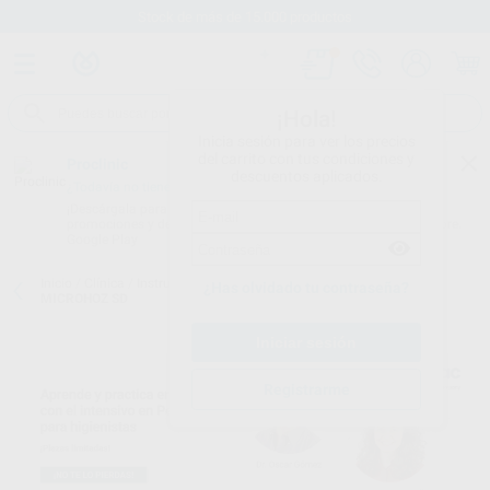
Stock de más de 15.000 productos
¡Hola!
Inicia sesión para ver los precios
del carrito con tus condiciones y
Proclinic
descuentos aplicados.
¿Todavía no tienes nuestra App?
¡Descárgala para ser siempre el primero en conocer nuestras
promociones y descuentos! Disponible en Google Play o App Store.
Google Play
Inicio
/
Clínica
/
Instrumental
/
Curetas rígidas
/
SHARP DIAMOND
¿Has olvidado tu contraseña?
MICROHOZ SD
Registrarme