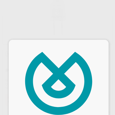
×
Sin descuentos adicionales
BOMBILLA EQUIPO 12V-75W
Marca
TECNO MED
Contenido
1 unidad.
Ref. Proclinic
88910
Ref. fabricante
LUX15C
Oferta
8,24 €
Comprando
1 unidad
te ahorras el
7%
Desbloquea todas tus ventajas
Precio web