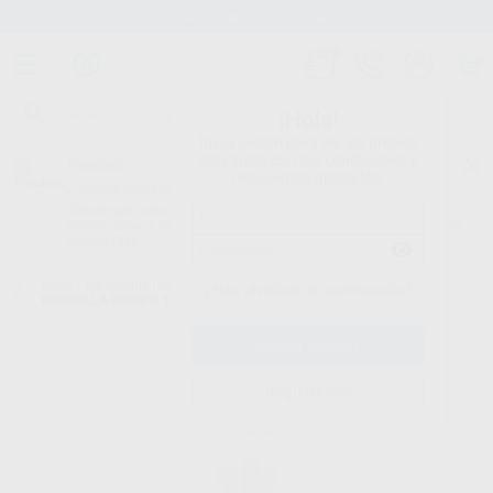
Stock de más de 15.000 productos
¡Hola!
Inicia sesión para ver los precios
del carrito con tus condiciones y
Proclinic
descuentos aplicados.
¿Todavía no tienes nuestra App?
¡Descárgala para ser siempre el primero en conocer nuestras
promociones y descuentos! Disponible en Google Play o App Store.
Google Play
Inicio
/
Equipamiento
/
Varios
/
Bombillas para equipos dentales
/
¿Has olvidado tu contraseña?
BOMBILLA EQUIPO 12V-75W
Registrarme