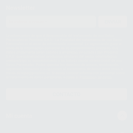
Newsletter
ENVIAR
Le informamos de que el Responsable del tratamiento de sus Datos
Personales es Proclinic S.A.U.. La Finalidad del tratamiento de sus Datos
Personales es el envío de información comercial. La legitimación para el
envío de la información comercial es su consentimiento prestado. Sus
datos únicamente serán cedidos a empresas vinculadas con Proclinic
S.A.U. que comercialicen productos similares del sector odontológico,
siempre bajo su consentimiento y no habrás cesión internacional de sus
Datos Personales. Podrá ejercitar los derechos de acceso, rectificación,
supresión, limitación y/o oposición al tratamiento de datos, entre otros, a
través de lopd@proclinic.es. Si desea conocer información adicional sobre
el tratamiento de datos personales, acceda a:
Protección de datos
CONTACTO
Mi cuenta