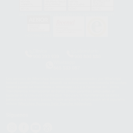
GA-2008/0342
SST-0118/2023
ER-0120/1997
GS-0001/2017
HCO-0060/2023
Clínica
Laboratorio
900 393 939
900 800 880
Whatsapp
665 533 087
Los servicios de WhatsApp Business son proporcionados por WhatsApp
Ireland Limited (WhatsApp Ireland). La información que controla WhatsApp
Ireland puede ser transferida a WhatsApp LLC y a Facebook Inc.. Dicha
Transferencia Internacional de Datos ofrece garantías adecuadas al
basarse en la Cláusula Contractual Tipo para la transferencia de datos
personales a terceros países. Puede ampliar la información en el siguiente
enlace:
WhatsApp Business Data Transfer Addendum
.
Síguenos