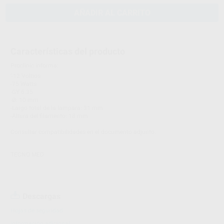
AÑADIR AL CARRITO
Características del producto
Proclinic informa:
‘-12 Voltios
-75 Watts
-GY 6.35
-Ø: 10 mm
-Largo total de la lampara: 31 mm
-Altura del filamento: 18 mm
Consultar compatibilidades en el documento adjunto.
TECNO MED
Descargas
Hojas de seguridad
Información adicional