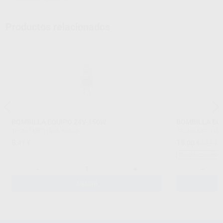
Productos relacionados
BOMBILLA EQUIPO 24V-150W
BOMBILLA EQ
TECNO MED
|
Ref. 88820
TECNO MED
|
Ref
8
18
,41
€
,00
€
19,14 
Sin descuentos 
-
+
-
AÑADIR