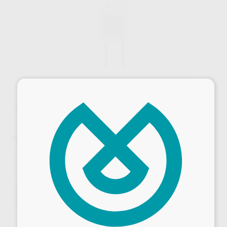
×
Sin descuentos adicionales
BOMBILLA EQUIPO 24V-100W
Marca
TECNO MED
Contenido
1 unidad.
Ref. Proclinic
88880
Ref. fabricante
LUX251
Oferta
11,00 €
Comprando
1 unidad
te ahorras el
10%
Desbloquea todas tus ventajas
Precio web