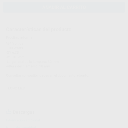
AÑADIR AL CARRITO
Características del producto
Proclinic informa:
‘-24 Voltios
-100 Watts
-GY 6.35
-Ø: 10,0 mm
-Largo total de la lampara: 30 mm
-Altura del filamento: 18 mm
Consultar compatibilidades en el documento adjunto.
TECNO MED
Descargas
Información adicional
Hojas de seguridad