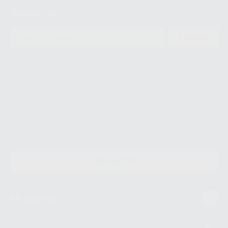
Newsletter
ENVIAR
Le informamos de que el Responsable del tratamiento de sus Datos
Personales es Proclinic S.A.U.. La Finalidad del tratamiento de sus Datos
Personales es el envío de información comercial. La legitimación para el
envío de la información comercial es su consentimiento prestado. Sus
datos únicamente serán cedidos a empresas vinculadas con Proclinic
S.A.U. que comercialicen productos similares del sector odontológico,
siempre bajo su consentimiento y no habrás cesión internacional de sus
Datos Personales. Podrá ejercitar los derechos de acceso, rectificación,
supresión, limitación y/o oposición al tratamiento de datos, entre otros, a
través de lopd@proclinic.es. Si desea conocer información adicional sobre
el tratamiento de datos personales, acceda a:
Protección de datos
CONTACTO
Mi cuenta