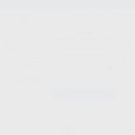
Stock de más de 15.000 productos
¡Hola!
Inicia sesión para ver los precios
del carrito con tus condiciones y
Proclinic
descuentos aplicados.
¿Todavía no tienes nuestra App?
¡Descárgala para ser siempre el primero en conocer nuestras
promociones y descuentos! Disponible en Google Play o App Store.
Google Play
Inicio
/
Equipamiento
/
Varios
/
Bombillas para equipos dentales
/
¿Has olvidado tu contraseña?
BOMBILLA EQUIPO 24V-100W
Registrarme