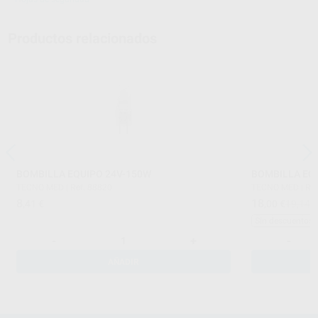
Productos relacionados
BOMBILLA EQUIPO 24V-150W
BOMBILLA EQ
TECNO MED
|
Ref. 88820
TECNO MED
|
Ref
8
18
,41
€
,00
€
19,14 
Sin descuentos 
-
+
-
AÑADIR