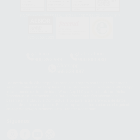
GA-2008/0342
SST-0118/2023
ER-0120/1997
GS-0001/2017
HCO-0060/2023
Clínica
Laboratorio
900 393 939
900 800 880
Whatsapp
665 533 087
Los servicios de WhatsApp Business son proporcionados por WhatsApp
Ireland Limited (WhatsApp Ireland). La información que controla WhatsApp
Ireland puede ser transferida a WhatsApp LLC y a Facebook Inc.. Dicha
Transferencia Internacional de Datos ofrece garantías adecuadas al
basarse en la Cláusula Contractual Tipo para la transferencia de datos
personales a terceros países. Puede ampliar la información en el siguiente
enlace:
WhatsApp Business Data Transfer Addendum
.
Síguenos