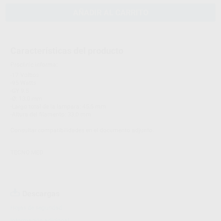
AÑADIR AL CARRITO
Características del producto
Proclinic informa:
-17 Voltios
-95 Watts
-GY 9.5
-Ø: 13,0 mm
-Largo total de la lampara: 45,5 mm
-Altura del filamento: 33,0 mm
Consultar compatibilidades en el documento adjunto.
TECNO MED
Descargas
Hojas de seguridad
Información adicional