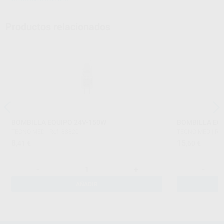
Productos relacionados
BOMBILLA EQUIPO 24V-150W
BOMBILLA EQ
TECNO MED
|
Ref. 88820
TECNO MED
|
Ref
8
15
,41
€
,60
€
-
+
-
AÑADIR