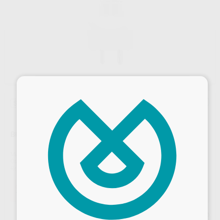
×
Sin descuentos adicionales
BOMBILLA EQUIPO 17V-95W
Marca
TECNO MED
Contenido
1 unidad.
Ref. Proclinic
88830
Ref. fabricante
LUX1795
Oferta
18,00 €
Comprando
1 unidad
te ahorras el
6%
Desbloquea todas tus ventajas
Precio web