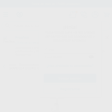
Stock de más de 15.000 productos
¡Hola!
Inicia sesión para ver los precios
del carrito con tus condiciones y
Proclinic
descuentos aplicados.
¿Todavía no tienes nuestra App?
¡Descárgala para ser siempre el primero en conocer nuestras
promociones y descuentos! Disponible en Google Play o App Store.
Google Play
Inicio
/
Equipamiento
/
Varios
/
Bombillas para equipos dentales
/
¿Has olvidado tu contraseña?
BOMBILLA EQUIPO 17V-95W
Registrarme