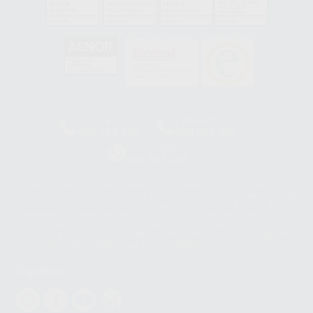
GA-2008/0342
SST-0118/2023
ER-0120/1997
GS-0001/2017
HCO-0060/2023
Clínica
Laboratorio
900 393 939
900 800 880
Whatsapp
665 533 087
Los servicios de WhatsApp Business son proporcionados por WhatsApp
Ireland Limited (WhatsApp Ireland). La información que controla WhatsApp
Ireland puede ser transferida a WhatsApp LLC y a Facebook Inc.. Dicha
Transferencia Internacional de Datos ofrece garantías adecuadas al
basarse en la Cláusula Contractual Tipo para la transferencia de datos
personales a terceros países. Puede ampliar la información en el siguiente
enlace:
WhatsApp Business Data Transfer Addendum
.
Síguenos