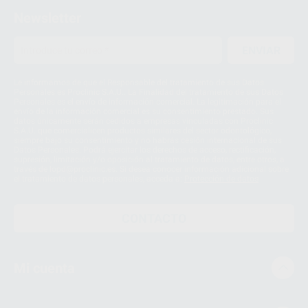
Newsletter
ENVIAR
Le informamos de que el Responsable del tratamiento de sus Datos
Personales es Proclinic S.A.U.. La Finalidad del tratamiento de sus Datos
Personales es el envío de información comercial. La legitimación para el
envío de la información comercial es su consentimiento prestado. Sus
datos únicamente serán cedidos a empresas vinculadas con Proclinic
S.A.U. que comercialicen productos similares del sector odontológico,
siempre bajo su consentimiento y no habrás cesión internacional de sus
Datos Personales. Podrá ejercitar los derechos de acceso, rectificación,
supresión, limitación y/o oposición al tratamiento de datos, entre otros, a
través de lopd@proclinic.es. Si desea conocer información adicional sobre
el tratamiento de datos personales, acceda a:
Protección de datos
CONTACTO
Mi cuenta