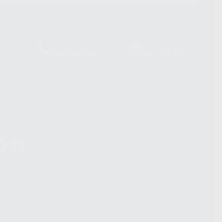
Laboratorio
Whatsapp
39
900 800 880
665 533 087
hatsApp Business son proporcionados por WhatsApp Ireland Limited
. La información que controla WhatsApp Ireland puede ser transferida a
acebook Inc.. Dicha Transferencia Internacional de Datos ofrece
 al basarse en la Cláusula Contractual Tipo para la transferencia de
terceros países. Puede ampliar la información en el siguiente enlace:
s Data Transfer Addendum
.