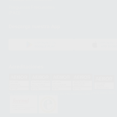
Preguntas Frecuentes
(FAQ)
Descarga nuestra App
DISPONIBLE EN
DISPONIBLE 
GOOGLE PLAY
APP STOR
Acreditaciones
HCO-0060/2023
GA-2008/0342
SST-0118/2023
ER-0120/1997
GS-0001/2017