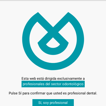
Preci
Entrega en 24h
Esta web está dirigida exclusivamente a
profesionales del sector odontológico
Pulse Sí para confirmar que usted es profesional dental.
Desbloquea todas tus ventajas
Sí, soy profesional