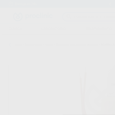
Entrega en 24h
15 días para cambiar de opinión
CLÍNICA
LABORATORIO
EQUIPAMIENTO
Inicio
/
Equipamiento
/
Varios
/
Bombillas para equipos dentales
/
BOMBILLA