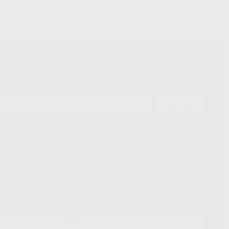
ENVIAR
ue el Responsable del tratamiento de sus Datos Personales es Proclinic
d del tratamiento de sus Datos Personales es el envío de información
imación para el envío de la información comercial es su consentimiento
s únicamente serán cedidos a empresas vinculadas con Proclinic S.A.U.
roductos similares del sector odontológico, siempre bajo su
 habrás cesión internacional de sus Datos Personales. Podrá ejercitar los
 rectificación, supresión, limitación y/o oposición al tratamiento de datos,
és de lopd@proclinic.es. Si desea conocer información adicional sobre el
os personales, acceda a:
Protección de datos
CONTACTO