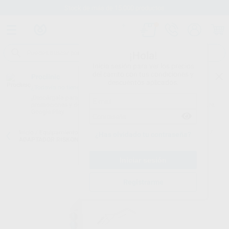
Stock de más de 15.000 productos
¡Hola!
Inicia sesión para ver los precios
del carrito con tus condiciones y
Proclinic
descuentos aplicados.
¿Todavía no tienes nuestra App?
¡Descárgala para ser siempre el primero en conocer nuestras
promociones y descuentos! Disponible en Google Play o App Store.
Google Play
Inicio
/
Equipamiento
/
Profilaxis
/
Adaptadores jeringas 3 funciones
/
¿Has olvidado tu contraseña?
ADAPTADOR RISKONTROL PARA JERINGA KAVO C
Registrarme