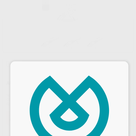
Sin descuentos adicionales
×
ADAPTADOR RISKONTROL PARA JERINGA KAVO C
Marca
ACTEON
Contenido
1 adaptador
Ref. Proclinic
73093
Ref. fabricante
200171
Oferta
96,33 €
Comprando
1 unidad
te ahorras el
5%
Precio web