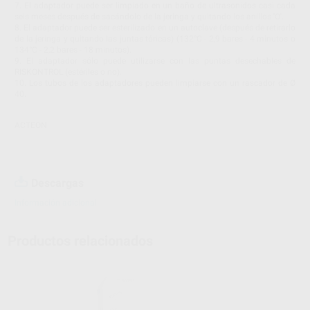
7. El adaptador puede ser limpiado en un baño de ultrasonidos casi cada
seis meses después de sacándolo de la jeringa y quitando los anillos 'O'.
8. El adaptador puede ser esterilizado en un autoclave (después de retirarlo
de la jeringa y quitando las juntas tóricas) (132°C - 2,9 bares - 4 minutos o
134°C - 2,2 bares - 18 minutos).
9. El adaptador sólo puede utilizarse con las puntas desechables de
RISKONTROL (estériles o no).
10. Los tubos de los adaptadores pueden limpiarse con un rascador de Ø
40.
ACTEON
Descargas
Información adicional
Productos relacionados