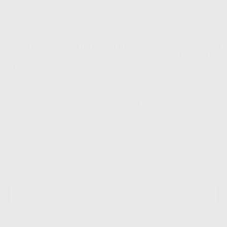
ADAPTADOR RISKONTROL CAS INOX
ADAPTADOR R
LUZZANI INOX
ACTEON
|
Ref. 25699
ACTEON
|
Ref. 6
120
,37
€
126,70 €
96
,33
€
101,40
Sin descuentos adicionales
Sin descuentos 
-
+
-
AÑADIR
Newsletter
ENVIAR
Le informamos de que el Responsable del tratamiento de sus Datos
Personales es Proclinic S.A.U.. La Finalidad del tratamiento de sus Datos