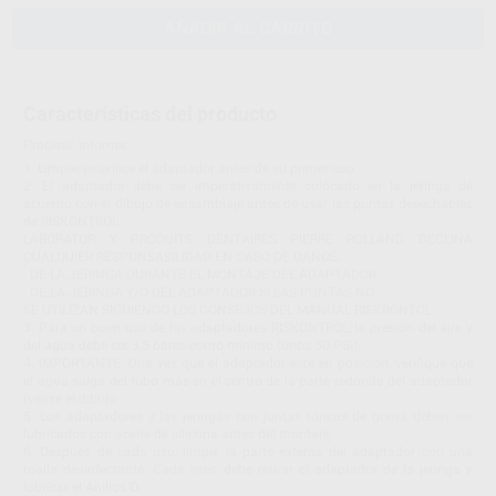
AÑADIR AL CARRITO
Características del producto
Proclinic informa:
1. Limpie/esterilice el adaptador antes de su primer uso.
2. El adaptador debe ser imperativamente colocado en la jeringa de
acuerdo con el dibujo de ensamblaje antes de usar las puntas desechables
de RISKONTROL.
LABORATOR Y PRODUITS DENTAIRES PIERRE ROLLAND DECLINA
CUALQUIER RESPONSABILIDAD EN CASO DE DAÑOS:
- DE LA JERINGA DURANTE EL MONTAJE DEL ADAPTADOR.
- DE LA JERINGA Y/O DEL ADAPTADOR SI LAS PUNTAS NO
SE UTILIZAN SIGUIENDO LOS CONSEJOS DEL MANUAL RISKRONTOL
3. Para un buen uso de los adaptadores RISKONTROL, la presión del aire y
del agua debe ser 3,5 bares como mínimo (unos 50 PSI).
4. IMPORTANTE: Una vez que el adaptador esté en posición, verifique que
el agua salga del tubo más en el centro de la parte redonda del adaptador
(véase el dibujo
5. Los adaptadores y las jeringas con juntas tóricas de goma deben ser
lubricados con aceite de silicona antes del montaje.
6. Después de cada uso, limpie la parte externa del adaptador con una
toalla desinfectante. Cada mes, debe retirar el adaptador de la jeringa y
lubricar el Anillos O.