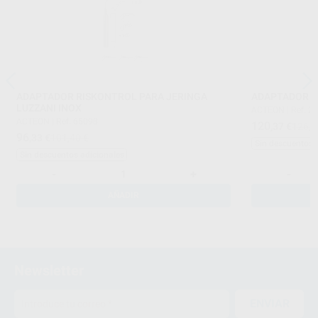
ADAPTADOR RISKONTROL PARA JERINGA
ADAPTADOR R
LUZZANI INOX
ACTEON
|
Ref. 2
ACTEON
|
Ref. 65098
120
,37
€
126,7
96
,33
€
101,40 €
Sin descuentos 
Sin descuentos adicionales
-
+
-
AÑADIR
Newsletter
ENVIAR