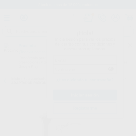
Stock de más de 15.000 productos
¡Hola!
Inicia sesión para ver los precios
del carrito con tus condiciones y
Proclinic
descuentos aplicados.
¿Todavía no tienes nuestra App?
¡Descárgala para ser siempre el primero en conocer nuestras
promociones y descuentos! Disponible en Google Play o App Store.
Google Play
Inicio
/
Equipamiento
/
Profilaxis
/
Adaptadores jeringas 3 funciones
/
¿Has olvidado tu contraseña?
ADAPTADOR RISKONTROL PARA JERINGA DENTALEZ
Registrarme