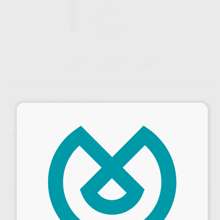
Sin descuentos adicionales
×
ADAPTADOR RISKONTROL PARA JERINGA DENTALEZ
Marca
ACTEON
Contenido
1 adaptador
Ref. Proclinic
73086
Ref. fabricante
200164
Oferta
96,33 €
Comprando
1 unidad
te ahorras el
5%
Precio web