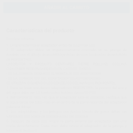
AÑADIR AL CARRITO
Características del producto
Proclinic informa:
1. Limpie/esterilice el adaptador antes de su primer uso.
2. El adaptador debe ser imperativamente colocado en la jeringa de
acuerdo con el dibujo de ensamblaje antes de usar las puntas desechables
de RISKONTROL.
LABORATOR Y PRODUITS DENTAIRES PIERRE ROLLAND DECLINA
CUALQUIER RESPONSABILIDAD EN CASO DE DAÑOS:
- DE LA JERINGA DURANTE EL MONTAJE DEL ADAPTADOR.
- DE LA JERINGA Y/O DEL ADAPTADOR SI LAS PUNTAS NO
SE UTILIZAN SIGUIENDO LOS CONSEJOS DEL MANUAL RISKRONTOL
3. Para un buen uso de los adaptadores RISKONTROL, la presión del aire y
del agua debe ser 3,5 bares como mínimo (unos 50 PSI).
4. IMPORTANTE: Una vez que el adaptador esté en posición, verifique que
el agua salga del tubo más en el centro de la parte redonda del adaptador
(véase el dibujo
5. Los adaptadores y las jeringas con juntas tóricas de goma deben ser
lubricados con aceite de silicona antes del montaje.
6. Después de cada uso, limpie la parte externa del adaptador con una
toalla desinfectante. Cada mes, debe retirar el adaptador de la jeringa y
lubricar el Anillos O.