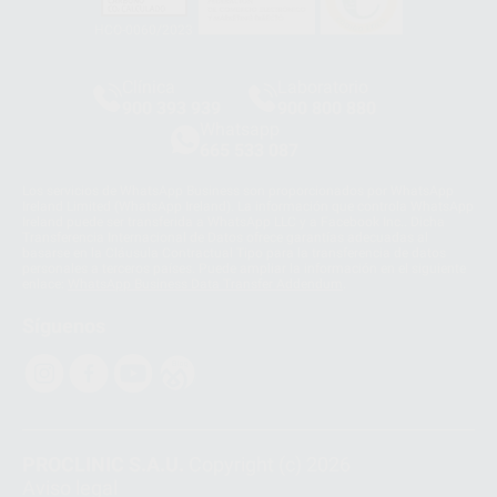
HCO-0060/2023
Clínica
Laboratorio
900 393 939
900 800 880
Whatsapp
665 533 087
Los servicios de WhatsApp Business son proporcionados por WhatsApp
Ireland Limited (WhatsApp Ireland). La información que controla WhatsApp
Ireland puede ser transferida a WhatsApp LLC y a Facebook Inc.. Dicha
Transferencia Internacional de Datos ofrece garantías adecuadas al
basarse en la Cláusula Contractual Tipo para la transferencia de datos
personales a terceros países. Puede ampliar la información en el siguiente
enlace:
WhatsApp Business Data Transfer Addendum
.
Síguenos
PROCLINIC S.A.U.
Copyright (c) 2026
Aviso legal