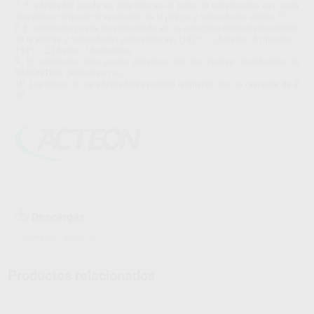
7. El adaptador puede ser limpiado en un baño de ultrasonidos casi cada
seis meses después de sacándolo de la jeringa y quitando los anillos 'O'.
8. El adaptador puede ser esterilizado en un autoclave (después de retirarlo
de la jeringa y quitando las juntas tóricas) (132°C - 2,9 bares - 4 minutos o
134°C - 2,2 bares - 18 minutos).
9. El adaptador sólo puede utilizarse con las puntas desechables de
RISKONTROL (estériles o no).
10. Los tubos de los adaptadores pueden limpiarse con un rascador de Ø
40.
Descargas
Información adicional
Productos relacionados