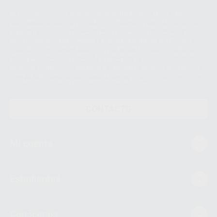
Le informamos de que el Responsable del tratamiento de sus Datos
Personales es Proclinic S.A.U.. La Finalidad del tratamiento de sus Datos
Personales es el envío de información comercial. La legitimación para el
envío de la información comercial es su consentimiento prestado. Sus
datos únicamente serán cedidos a empresas vinculadas con Proclinic
S.A.U. que comercialicen productos similares del sector odontológico,
siempre bajo su consentimiento y no habrás cesión internacional de sus
Datos Personales. Podrá ejercitar los derechos de acceso, rectificación,
supresión, limitación y/o oposición al tratamiento de datos, entre otros, a
través de lopd@proclinic.es. Si desea conocer información adicional sobre
el tratamiento de datos personales, acceda a:
Protección de datos
CONTACTO
Mi cuenta
Estudiantes
Conócenos