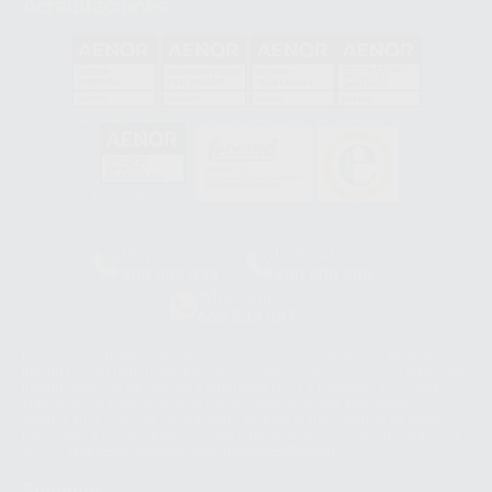
Acreditaciones
GA-2008/0342
SST-0118/2023
ER-0120/1997
GS-0001/2017
HCO-0060/2023
Clínica
Laboratorio
900 393 939
900 800 880
Whatsapp
665 533 087
Los servicios de WhatsApp Business son proporcionados por WhatsApp
Ireland Limited (WhatsApp Ireland). La información que controla WhatsApp
Ireland puede ser transferida a WhatsApp LLC y a Facebook Inc.. Dicha
Transferencia Internacional de Datos ofrece garantías adecuadas al
basarse en la Cláusula Contractual Tipo para la transferencia de datos
personales a terceros países. Puede ampliar la información en el siguiente
enlace:
WhatsApp Business Data Transfer Addendum
.
Síguenos