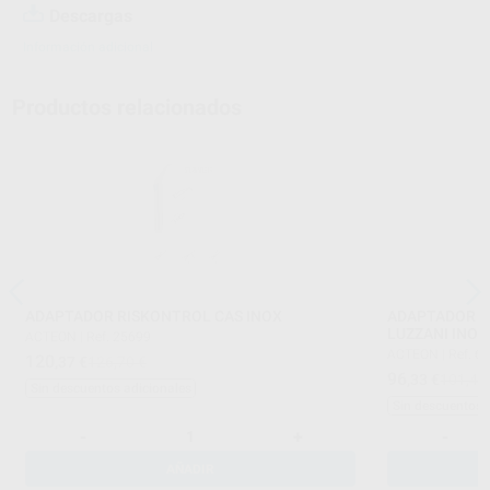
Descargas
Información adicional
Productos relacionados
ADAPTADOR RISKONTROL CAS INOX
ADAPTADOR R
LUZZANI INOX
ACTEON
|
Ref. 25699
ACTEON
|
Ref. 6
120
,37
€
126,70 €
96
,33
€
101,40
Sin descuentos adicionales
Sin descuentos 
-
+
-
AÑADIR