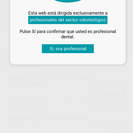
Inicia sesión
para disfrutar de todos
Esta web está dirigida exclusivamente a
tus
descuentos y condiciones
profesionales del sector odontológico
especiales
ELEGIR MODELO
Pulse Sí para confirmar que usted es profesional
¡Iniciar sesión!
dental.
15 días para cambiar de opinión salvo
Sí, soy profesional
anestesias
Elige un modelo
RISKONTROL TOTAL PROTECT BLANCO
65095
201751
Ref. Proclinic
Ref. fabricante
40,93 €
43,08 €
-
+
RISKONTROL TOTAL PROTECT AZUL
75646
201750
Ref. Proclinic
Ref. fabricante