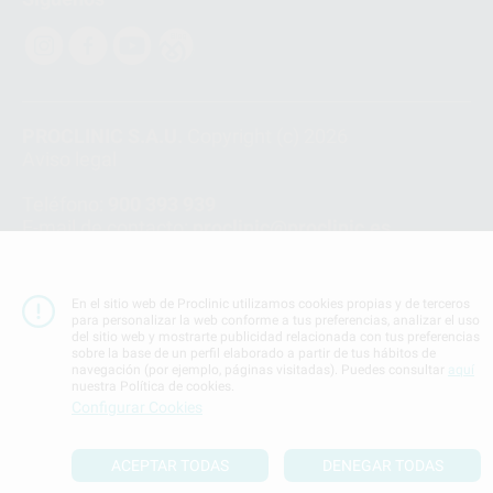
PROCLINIC S.A.U.
Copyright (c) 2026
Aviso legal
Teléfono:
900 393 939
E-mail de contacto:
proclinic@proclinic.es
Condiciones Generales de Contratación
y
Política
de privacidad
En el sitio web de Proclinic utilizamos cookies propias y de terceros
Información Corporativa
para personalizar la web conforme a tus preferencias, analizar el uso
del sitio web y mostrarte publicidad relacionada con tus preferencias
Política de Cookies
sobre la base de un perfil elaborado a partir de tus hábitos de
navegación (por ejemplo, páginas visitadas). Puedes consultar
aquí
nuestra Política de cookies.
SUBIR
Configurar Cookies
ACEPTAR TODAS
DENEGAR TODAS