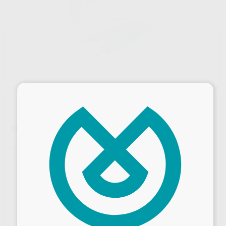
×
RISKONTROL TOTAL PROTECT
Marca
ACTEON
Contenido
100 unidades
Precio web
40
,93
€
43,08 €
Precio con IVA incluido 49,53 €
Desbloquea todas tus ventajas