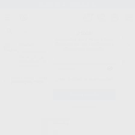
Stock de más de 15.000 productos
¡Hola!
Inicia sesión para ver los precios
del carrito con tus condiciones y
Proclinic
descuentos aplicados.
¿Todavía no tienes nuestra App?
¡Descárgala para ser siempre el primero en conocer nuestras
promociones y descuentos! Disponible en Google Play o App Store.
Google Play
Inicio
/
Clínica
/
Desechables
/
Boquillas desechables para jeringa
/
¿Has olvidado tu contraseña?
RISKONTROL TOTAL PROTECT
Registrarme