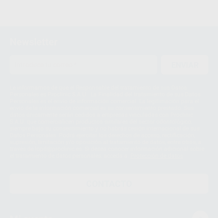
Newsletter
ENVIAR
Le informamos de que el Responsable del tratamiento de sus Datos
Personales es Proclinic S.A.U.. La Finalidad del tratamiento de sus Datos
Personales es el envío de información comercial. La legitimación para el
envío de la información comercial es su consentimiento prestado. Sus
datos únicamente serán cedidos a empresas vinculadas con Proclinic
S.A.U. que comercialicen productos similares del sector odontológico,
siempre bajo su consentimiento y no habrás cesión internacional de sus
Datos Personales. Podrá ejercitar los derechos de acceso, rectificación,
supresión, limitación y/o oposición al tratamiento de datos, entre otros, a
través de lopd@proclinic.es. Si desea conocer información adicional sobre
el tratamiento de datos personales, acceda a:
Protección de datos
CONTACTO