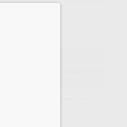
×
Precio web
-10%
¡Mejor oferta!
264
,15
€
,95 €
Precio con IVA incluido 319,62 €
ta exclusiva a odontólogos y clínicas dentales
ELEGIR CANTIDAD
15 días para cambiar de opinión salvo anestesias