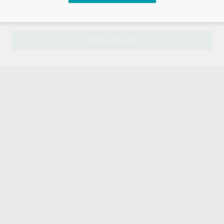
-
sesión
para disfrutar de todos tus
descuentos y condiciones esp
¡Iniciar sesión!
da para el tratamiento en casa. Fórmula con ACP (Fosfato cálcico
ural, unos dientes más fuertes y brillantes, y trata la sensibilidad.
s 1-2 horas por el día o por la noche. No requiere refrigeración.