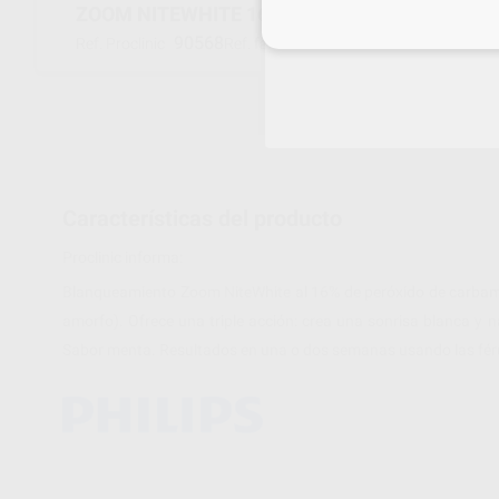
ZOOM NITEWHITE 16% PC - 25 JERINGAS
Inicia 
90568
DIS125/25
Ref. Proclinic
Ref. fabricante
Características del producto
Proclinic informa:
Blanqueamiento Zoom NiteWhite al 16% de peróxido de carbami
amorfo). Ofrece una triple acción: crea una sonrisa blanca y nat
Sabor menta. Resultados en una o dos semanas usando las férula