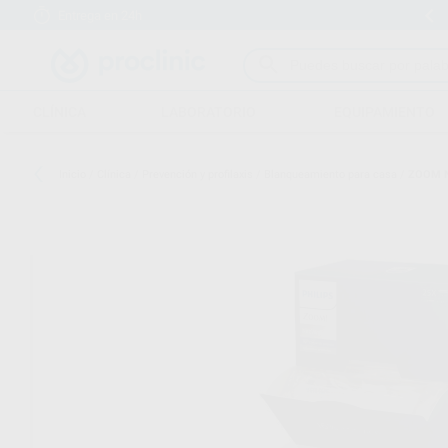
Entrega en 24h
15 días para cambiar de opinión
CLÍNICA
LABORATORIO
EQUIPAMIENTO
Inicio
/
Clínica
/
Prevención y profilaxis
/
Blanqueamiento para casa
/
ZOOM N