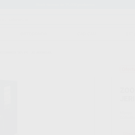
Stock de más de 15.000 productos
ORTODONCIA
CAD/CAM
EST
ITEWHITE 16% PC - 25 JERINGAS
Ofert
ZOO
JER
Marca
Conteni
Oferta