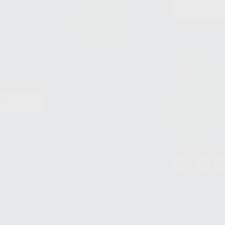
Odontobook
Material para
estudiantes
Clínica
900 393 9
Los servicios de W
(WhatsApp Ireland)
EN
WhatsApp LLC y a F
E
garantías adecuadas
datos personales a 
WhatsApp Busines
Síguenos