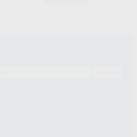
termoplásticas para la e
mm de grosor) + 2 cajas
folletos de instruccione
ENVIAR
ue el Responsable del tratamiento de sus Datos Personales es Proclinic
d del tratamiento de sus Datos Personales es el envío de información
imación para el envío de la información comercial es su consentimiento
s únicamente serán cedidos a empresas vinculadas con Proclinic S.A.U.
roductos similares del sector odontológico, siempre bajo su
 habrás cesión internacional de sus Datos Personales. Podrá ejercitar los
 rectificación, supresión, limitación y/o oposición al tratamiento de datos,
és de lopd@proclinic.es. Si desea conocer información adicional sobre el
os personales, acceda a:
Protección de datos