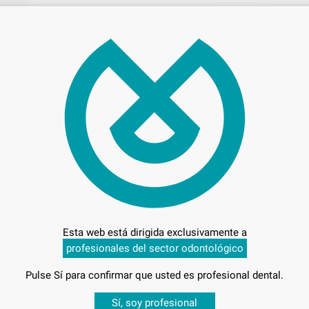
291
Ven
Esta web está dirigida exclusivamente a
Entrega en 24h
profesionales del sector odontológico
Pulse Sí para confirmar que usted es profesional dental.
Desbloquea todas tus ventajas
Sí, soy profesional