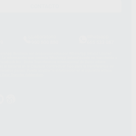
CONTACTO
Laboratorio
Whatsapp
39
900 800 880
665 533 087
hatsApp Business son proporcionados por WhatsApp Ireland Limited
. La información que controla WhatsApp Ireland puede ser transferida a
acebook Inc.. Dicha Transferencia Internacional de Datos ofrece
 al basarse en la Cláusula Contractual Tipo para la transferencia de
terceros países. Puede ampliar la información en el siguiente enlace:
s Data Transfer Addendum
.