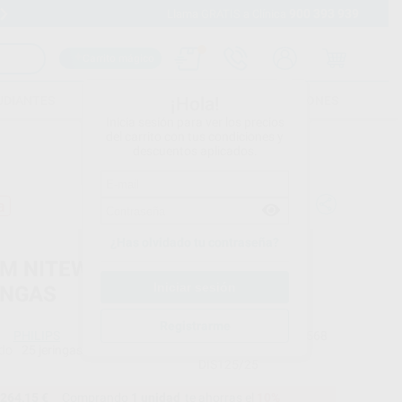
900 393 939
Envíos gratuitos desde 110€
Llama GRATIS a Clínica
Carrito mágico
UDIANTES
FOLLETOS
FORMACIONES
¡Hola!
Inicia sesión para ver los precios
del carrito con tus condiciones y
descuentos aplicados.
a
¿Has olvidado tu contraseña?
M NITEWHITE 16% PC - 25
INGAS
Registrarme
PHILIPS
Ref. Proclinic
90568
do
25 jeringas de 2,4 ml
Ref. fabricante
DIS125/25
264,15 €
Comprando
1 unidad
te ahorras el
10%