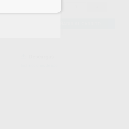
264,15 €
10%
-
+
eciales
AÑADIR AL CARRITO
Descargas
Instrucciones de uso