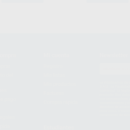
compra
Mi cuenta
Newsletter
prar
Registro
to del
Mis listas
Le informamos de q
Mis productos
S.A.U.. La Finalida
nes
comercial. La legit
Facturas
prestado. Sus dato
e pago
que comercialicen p
Compra rápida
consentimiento y no
derechos de acceso,
entre otros, a trav
tratamiento de dat
legales
pida
Estudiantes