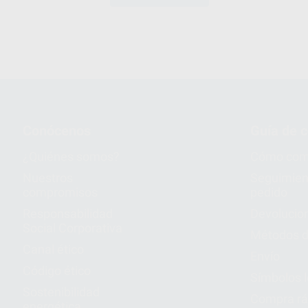
externa + 4 Jeringas de tratamineto domiciliario
NiteWhite 16% PC + 4 Planchas de polietileno
para férulas de 1 mm + 2 Cajas portaférulas
Conócenos
Guía de 
¿Quiénes somos?
Cómo com
Nuestros
Seguimien
compromisos
pedido
Responsabilidad
Devolucio
Social Corporativa
Métodos d
Canal ético
Envío
Código ético
Símbolos 
Sostenibilidad
Compra rá
energética