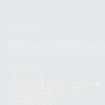
dientes
Trabaja con nosotros
Preguntas Frecuentes
(FAQ)
Descarga nuestra App
DISPONIBLE EN
DISPONIBLE 
GOOGLE PLAY
APP STOR
Acreditaciones
HCO-0060/2023
GA-2008/0342
SST-0118/2023
ER-0120/1997
GS-0001/2017