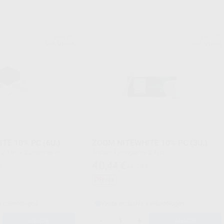
PHILIPS
PHILIPS
Ref. 91006
Ref. 91008
TE 10% PC (6U.)
ZOOM NITEWHITE 10% PC (3U.)
Envase 3 jeringas de 2,4 ml
ja portaférulas
40
,44
€
€
44,70 €
Oferta
 a odontólogos
Venta exclusiva a odontólogos
-
+
AÑADIR
AÑADIR