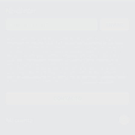
Newsletter
ENVIAR
Le informamos de que el Responsable del tratamiento de sus Datos
Personales es Proclinic S.A.U.. La Finalidad del tratamiento de sus Datos
Personales es el envío de información comercial. La legitimación para el
envío de la información comercial es su consentimiento prestado. Sus
datos únicamente serán cedidos a empresas vinculadas con Proclinic
S.A.U. que comercialicen productos similares del sector odontológico,
siempre bajo su consentimiento y no habrás cesión internacional de sus
Datos Personales. Podrá ejercitar los derechos de acceso, rectificación,
supresión, limitación y/o oposición al tratamiento de datos, entre otros, a
través de lopd@proclinic.es. Si desea conocer información adicional sobre
el tratamiento de datos personales, acceda a:
Protección de datos
CONTACTO
Mi cuenta