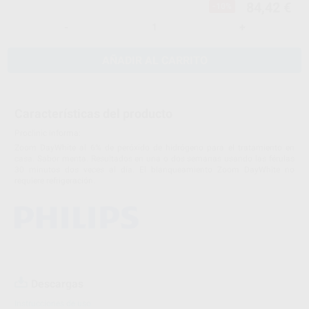
84,42 €
-10%
-
+
AÑADIR AL CARRITO
Características del producto
Proclinic informa:
Zoom DayWhite al 6% de peróxido de hidrógeno para el tratamiento en
casa. Sabor menta. Resultados en una o dos semanas usando las férulas
30 minutos dos veces al día. El blanqueamiento Zoom DayWhite no
requiere refrigeración.
Descargas
Instrucciones de uso