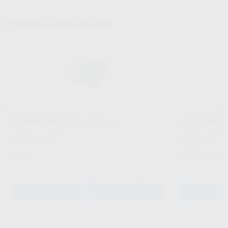
Productos relacionados
ZOOM NITEWHITE 16% PC (6U.)
KIT ZOOM CLÍ
PHILIPS
|
Ref. 46870
PHILIPS
|
Ref. 46
79
228
,70
€
88,08 €
,69
€
315,7
Oferta
Sin descuentos 
-
+
-
AÑADIR