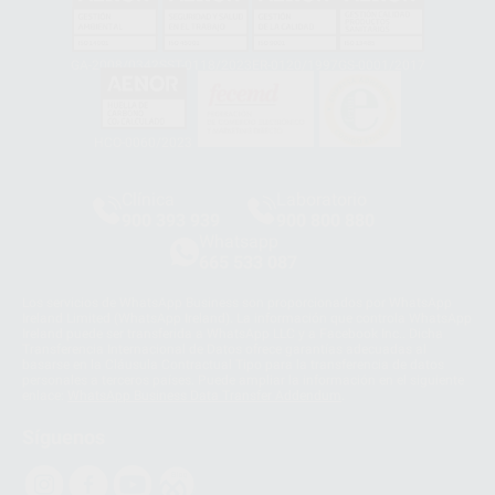
GA-2008/0342
SST-0118/2023
ER-0120/1997
GS-0001/2017
HCO-0060/2023
Clínica
Laboratorio
900 393 939
900 800 880
Whatsapp
665 533 087
Los servicios de WhatsApp Business son proporcionados por WhatsApp
Ireland Limited (WhatsApp Ireland). La información que controla WhatsApp
Ireland puede ser transferida a WhatsApp LLC y a Facebook Inc.. Dicha
Transferencia Internacional de Datos ofrece garantías adecuadas al
basarse en la Cláusula Contractual Tipo para la transferencia de datos
personales a terceros países. Puede ampliar la información en el siguiente
enlace:
WhatsApp Business Data Transfer Addendum
.
Síguenos