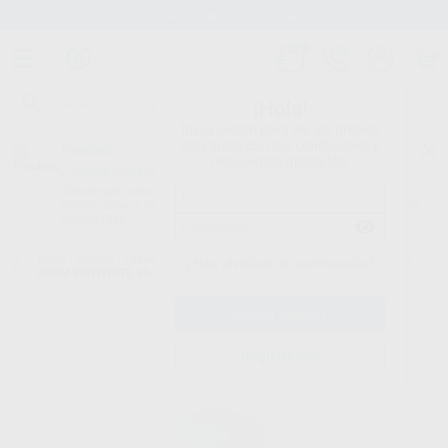
Stock de más de 15.000 productos
¡Hola!
Inicia sesión para ver los precios
del carrito con tus condiciones y
Proclinic
descuentos aplicados.
¿Todavía no tienes nuestra App?
¡Descárgala para ser siempre el primero en conocer nuestras
promociones y descuentos! Disponible en Google Play o App Store.
Google Play
Inicio
/
Clínica
/
Prevención y profilaxis
/
Blanqueamiento para casa
/
¿Has olvidado tu contraseña?
ZOOM DAYWHITE 6% PH (6U.)
Registrarme