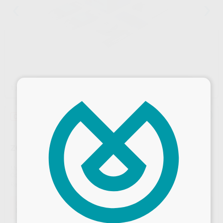
×
1
/ 2
Oferta
ZOOM DAYWHITE 6% PH (6U.)
Marca
PHILIPS
Contenido
6 jeringas de 2,4 ml +2 planchas de 1 mm de grosor + 1 caja porta férulas
Ref. Proclinic
91007
Ref. fabricante
DIS730/35
Oferta
84,42 €
Comprando
1 unidad
te ahorras el
10%
Desbloquea todas tus ventajas