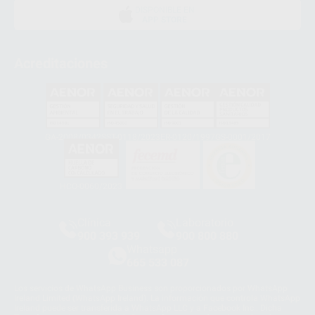
DISPONIBLE EN
APP STORE
Acreditaciones
GA-2008/0342
SST-0118/2023
ER-0120/1997
GS-0001/2017
HCO-0060/2023
Clínica
Laboratorio
900 393 939
900 800 880
Whatsapp
665 533 087
Los servicios de WhatsApp Business son proporcionados por WhatsApp
Ireland Limited (WhatsApp Ireland). La información que controla WhatsApp
Ireland puede ser transferida a WhatsApp LLC y a Facebook Inc.. Dicha