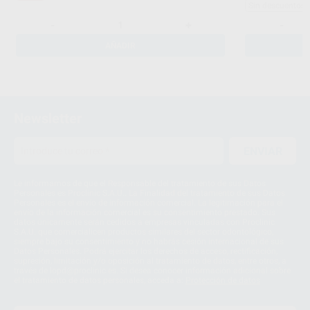
Sin descuentos 
-
+
-
AÑADIR
Newsletter
ENVIAR
Le informamos de que el Responsable del tratamiento de sus Datos
Personales es Proclinic S.A.U.. La Finalidad del tratamiento de sus Datos
Personales es el envío de información comercial. La legitimación para el
envío de la información comercial es su consentimiento prestado. Sus
datos únicamente serán cedidos a empresas vinculadas con Proclinic
S.A.U. que comercialicen productos similares del sector odontológico,
siempre bajo su consentimiento y no habrás cesión internacional de sus
Datos Personales. Podrá ejercitar los derechos de acceso, rectificación,
supresión, limitación y/o oposición al tratamiento de datos, entre otros, a
través de lopd@proclinic.es. Si desea conocer información adicional sobre
el tratamiento de datos personales, acceda a:
Protección de datos