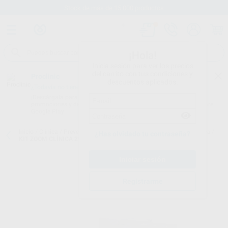
Stock de más de 15.000 productos
¡Hola!
Inicia sesión para ver los precios
del carrito con tus condiciones y
Proclinic
descuentos aplicados.
¿Todavía no tienes nuestra App?
¡Descárgala para ser siempre el primero en conocer nuestras
promociones y descuentos! Disponible en Google Play o App Store.
Google Play
Inicio
/
Clínica
/
Prevención y profilaxis
/
Blanqueamiento para clínica
/
¿Has olvidado tu contraseña?
KIT ZOOM CLÍNICA 25% PH - 2 PACIENTES
Registrarme