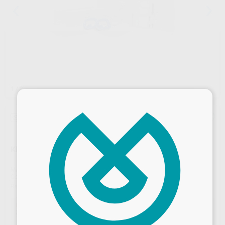
1
/ 3
×
Sin descuentos adicionales
KIT ZOOM CLÍNICA 25% PH - 2 PACIENTES
Marca
PHILIPS
Contenido
2 jeringas de 4,6 g de peróxido de hidrogeno al 25% + 2 jeringas Liquidam de 2,9 g + 2 guías para luz + 2 retractores + 12 gasas de 5 x 5 cm + 4 rollos de algodón + 2 botes de vitamina E de 0,43 g con pincel aplicador + 4 protectores para la zona externa
Ref. Proclinic
46871
Ref. fabricante
DIS570/11
Oferta
228,69 €
Comprando
1 unidad
te ahorras el
28%