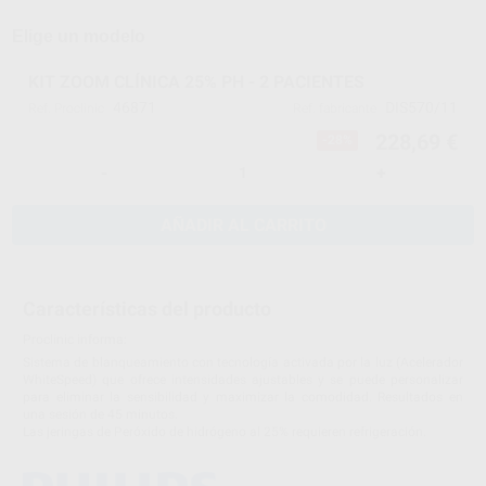
Elige un modelo
KIT ZOOM CLÍNICA 25% PH - 2 PACIENTES
46871
DIS570/11
Ref. Proclinic
Ref. fabricante
228,69 €
-28%
-
+
AÑADIR AL CARRITO
Características del producto
Proclinic informa:
Sistema de blanqueamiento con tecnología activada por la luz (Acelerador
WhiteSpeed) que ofrece intensidades ajustables y se puede personalizar
para eliminar la sensibilidad y maximizar la comodidad. Resultados en
una sesión de 45 minutos.
Las jeringas de Peróxido de hidrógeno al 25% requieren refrigeración.