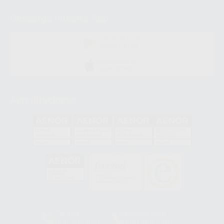
Descarga nuestra App
DISPONIBLE EN
GOOGLE PLAY
DISPONIBLE EN
APP STORE
Acreditaciones
GA-2008/0342
SST-0118/2023
ER-0120/1997
GS-0001/2017
HCO-0060/2023
Clínica
Laboratorio
900 393 939
900 800 880