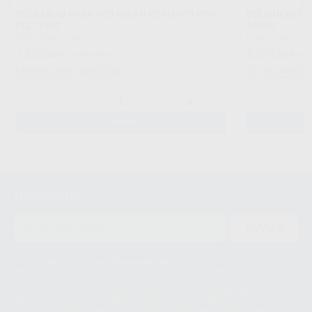
PELICULAS PARA VISTASCAN FORMATO OPG
PELICULAS P
(12,7X29)
24X30
DÜRR
|
Ref. 02047
DÜRR
|
Ref. 020
1.358
2.270
,50
€
1.430,00 €
,50
€
2.3
Sin descuentos adicionales
Sin descuentos 
-
+
-
AÑADIR
Newsletter
ENVIAR
Le informamos de que el Responsable del tratamiento de sus Datos
Personales es Proclinic S.A.U.. La Finalidad del tratamiento de sus Datos
Personales es el envío de información comercial. La legitimación para el
envío de la información comercial es su consentimiento prestado. Sus
datos únicamente serán cedidos a empresas vinculadas con Proclinic
S.A.U. que comercialicen productos similares del sector odontológico,