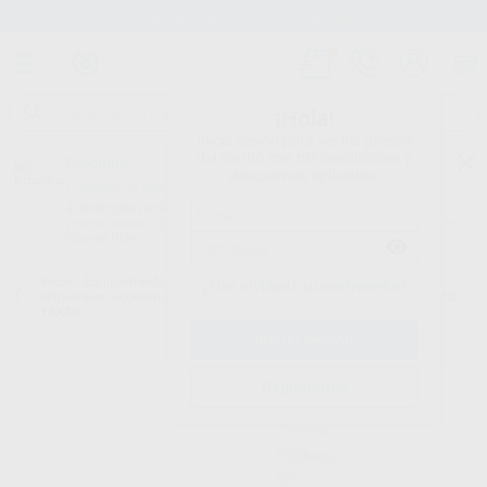
Stock de más de 15.000 productos
¡Hola!
Inicia sesión para ver los precios
del carrito con tus condiciones y
Proclinic
descuentos aplicados.
¿Todavía no tienes nuestra App?
¡Descárgala para ser siempre el primero en conocer nuestras
promociones y descuentos! Disponible en Google Play o App Store.
Google Play
Inicio
/
Equipamiento
/
Imagen digital
/
Digitalizador de placas
¿Has olvidado tu contraseña?
extraorales. accesorios.
/
PELICULA PARA VISTASCAN FORMATO OPG
15X30
Registrarme