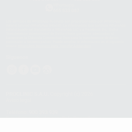
Whatsapp
665 533 087
Los servicios de WhatsApp Business son proporcionados por WhatsApp
Ireland Limited (WhatsApp Ireland). La información que controla WhatsApp
Ireland puede ser transferida a WhatsApp LLC y a Facebook Inc.. Dicha
Transferencia Internacional de Datos ofrece garantías adecuadas al
basarse en la Cláusula Contractual Tipo para la transferencia de datos
personales a terceros países. Puede ampliar la información en el siguiente
enlace:
WhatsApp Business Data Transfer Addendum
.
Síguenos
PROCLINIC S.A.U.
Copyright (c) 2026
Aviso legal
Teléfono:
900 393 939
E-mail de contacto:
proclinic@proclinic.es
Condiciones Generales de Contratación
y
Política