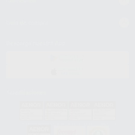
Conócenos
Guía de compra
Descarga nuestra App
DISPONIBLE EN
GOOGLE PLAY
DISPONIBLE EN
APP STORE
Acreditaciones
GA-2008/0342
SST-0118/2023
ER-0120/1997
GS-0001/2017