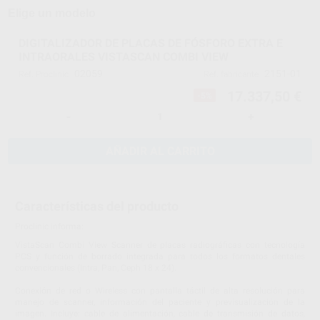
Elige un modelo
DIGITALIZADOR DE PLACAS DE FÓSFORO EXTRA E
INTRAORALES VISTASCAN COMBI VIEW
02059
2151-01
Ref. Proclinic
Ref. fabricante
17.337,50 €
-5%
-
+
AÑADIR AL CARRITO
Características del producto
Proclinic informa:
VistaScan Combi View Scanner de placas radiográficas con tecnología
PCS y función de borrado integrada para todos los formatos dentales
convencionales (Intra, Pan, Ceph 18 x 24).
Conexión de red o Wireless con pantalla táctil de alta resolución para
manejo de scanner, información del paciente y previsualización de la
imagen. Incluye: cable de alimentación, cable de transmisión de datos,