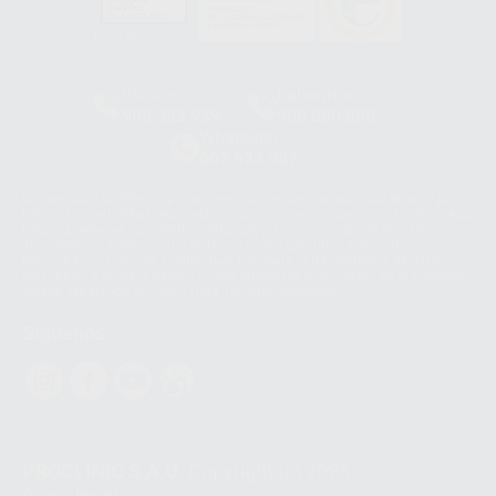
HCO-0060/2023
Clínica
Laboratorio
900 393 939
900 800 880
Whatsapp
665 533 087
Los servicios de WhatsApp Business son proporcionados por WhatsApp
Ireland Limited (WhatsApp Ireland). La información que controla WhatsApp
Ireland puede ser transferida a WhatsApp LLC y a Facebook Inc.. Dicha
Transferencia Internacional de Datos ofrece garantías adecuadas al
basarse en la Cláusula Contractual Tipo para la transferencia de datos
personales a terceros países. Puede ampliar la información en el siguiente
enlace:
WhatsApp Business Data Transfer Addendum
.
Síguenos
PROCLINIC S.A.U.
Copyright (c) 2026
Aviso legal