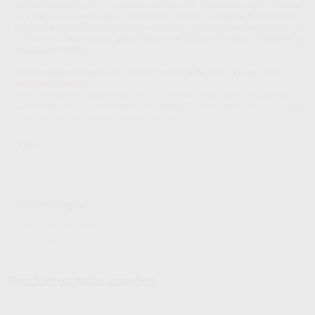
tarjeta SD-card, Stylus, 2 x películas medida 0, 4 x películas medida 2, cada
una con sus cassettes guía, 100 fundas protectoras medida 0, 300 fundas
protectoras medida 2, 1 x soporte racks para cassettes guía tamaño 0 - 4,
10 toallitas limpiadoras para placas de fósforo, Software DBSWIN y
VistaEasy/TWAIN
Estás máquinas llegarán con las dos placas, la de 15*30 y la de 18*24
Garantía de 3 años
Para obtener esta garantía el cliente final debe registrar el producto en la
web oficial de Dürr o accediendo al código QR incluido en el dispositivo. En
caso contrario, la garantía no entra en vigor.
DÜRR
Descargas
Información adicional
Instrucciones de uso
Productos relacionados