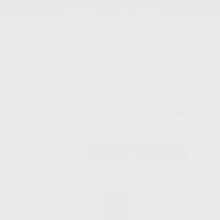
Stock de más de 15.000 productos
¡Hola!
Inicia sesión para ver los precios
del carrito con tus condiciones y
Proclinic
descuentos aplicados.
¿Todavía no tienes nuestra App?
¡Descárgala para ser siempre el primero en conocer nuestras
promociones y descuentos! Disponible en Google Play o App Store.
Google Play
Inicio
/
Equipamiento
/
Imagen digital
/
Digitalizador de placas
¿Has olvidado tu contraseña?
extraorales
/
DIGITALIZADOR DE PLACAS DE FÓSFORO EXTRA E
INTRAORALES VISTASCAN COMBI VIEW
Registrarme