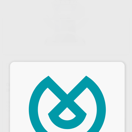
×
Sin descuentos adicionales
DIGITALIZADOR DE PLACAS DE FÓSFORO EXTRA E
INTRAORALES VISTASCAN COMBI VIEW
Marca
DÜRR
Contenido
1 unidad
Ref. Proclinic
02059
Ref. fabricante
2151-01
Oferta
17.337,50 €
Comprando
1 unidad
te ahorras el
5%