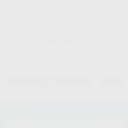
PELICULA PARA VISTASCAN FORMATO OPG
PELICULA PARA VIST
15X30
18*24
DÜRR
|
Ref. 28562
DÜRR
|
Ref. 285
1.406
1.377
,00
€
1.480,00 €
,50
€
1.4
Sin descuentos adicionales
Sin descuentos 
-
+
-
AÑADIR
Newsletter
ENVIAR