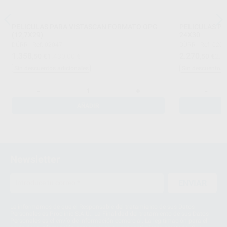
PELICULAS PARA VISTASCAN FORMATO OPG
PELICULAS P
(12,7X29)
24X30
DÜRR
|
Ref. 02047
DÜRR
|
Ref. 020
1.358
2.270
,50
€
1.430,00 €
,50
€
2.3
Sin descuentos adicionales
Sin descuentos 
-
+
-
AÑADIR
Newsletter
ENVIAR
Le informamos de que el Responsable del tratamiento de sus Datos
Personales es Proclinic S.A.U.. La Finalidad del tratamiento de sus Datos
Personales es el envío de información comercial. La legitimación para el