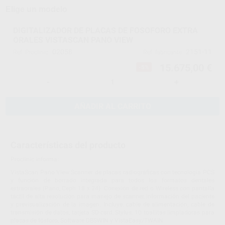
Elige un modelo
DIGITALIZADOR DE PLACAS DE FOSOFORO EXTRA
ORALES VISTASCAN PANO VIEW
02058
2151-11
Ref. Proclinic
Ref. fabricante
15.675,00 €
-5%
-
+
AÑADIR AL CARRITO
Características del producto
Proclinic informa:
VistaScan Pano View Scanner de placas radiográficas con tecnología PCS
y función de borrado integrada para todos los formatos dentales
extraorales (Pano, Ceph 18 x 24). Conexión de red o Wireless con pantalla
táctil de alta resolución para manejo de scanner, información del paciente
y previsualización de la imagen. Incluye. cable de alimentación, cable de
transmisión de datos, tarjeta SD-card, Stylus, 10 toallitas limpiadoras para
placas de fósforo, Software DBSWIN y VistaEasy/TWAIN