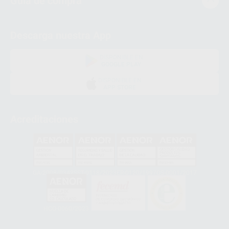
Guía de compra
Descarga nuestra App
DISPONIBLE EN
GOOGLE PLAY
DISPONIBLE EN
APP STORE
Acreditaciones
GA-2008/0342
SST-0118/2023
ER-0120/1997
GS-0001/2017
HCO-0060/2023