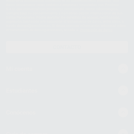
envío de la información comercial es su consentimiento prestado. Sus
datos únicamente serán cedidos a empresas vinculadas con Proclinic
S.A.U. que comercialicen productos similares del sector odontológico,
siempre bajo su consentimiento y no habrás cesión internacional de sus
Datos Personales. Podrá ejercitar los derechos de acceso, rectificación,
supresión, limitación y/o oposición al tratamiento de datos, entre otros, a
través de lopd@proclinic.es. Si desea conocer información adicional sobre
el tratamiento de datos personales, acceda a:
Protección de datos
CONTACTO
Mi cuenta
Estudiantes
Conócenos