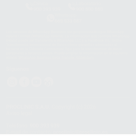
Clínica
Laboratorio
900 393 939
900 800 880
Whatsapp
665 533 087
Los servicios de WhatsApp Business son proporcionados por WhatsApp
Ireland Limited (WhatsApp Ireland). La información que controla WhatsApp
Ireland puede ser transferida a WhatsApp LLC y a Facebook Inc.. Dicha
Transferencia Internacional de Datos ofrece garantías adecuadas al
basarse en la Cláusula Contractual Tipo para la transferencia de datos
personales a terceros países. Puede ampliar la información en el siguiente
enlace:
WhatsApp Business Data Transfer Addendum
.
Síguenos
PROCLINIC S.A.U.
Copyright (c) 2026
Aviso legal
Teléfono:
900 393 939
E-mail de contacto:
proclinic@proclinic.es