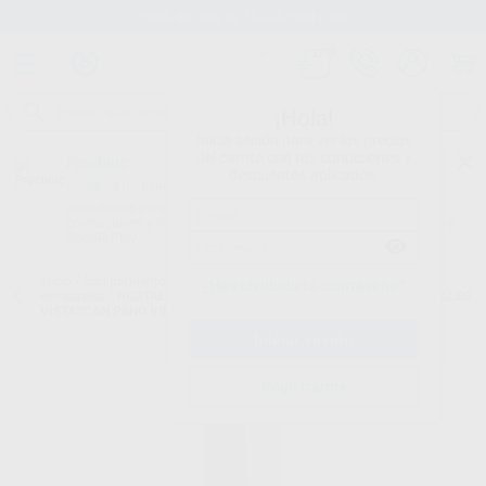
Stock de más de 15.000 productos
¡Hola!
Inicia sesión para ver los precios
del carrito con tus condiciones y
Proclinic
descuentos aplicados.
¿Todavía no tienes nuestra App?
¡Descárgala para ser siempre el primero en conocer nuestras
promociones y descuentos! Disponible en Google Play o App Store.
Google Play
Inicio
/
Equipamiento
/
Imagen digital
/
Digitalizador de placas
¿Has olvidado tu contraseña?
extraorales
/
DIGITALIZADOR DE PLACAS DE FOSOFORO EXTRA ORALES
VISTASCAN PANO VIEW
Registrarme