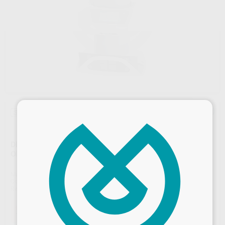
×
Sin descuentos adicionales
DIGITALIZADOR DE PLACAS DE FOSOFORO EXTRA
ORALES VISTASCAN PANO VIEW
Marca
DÜRR
Contenido
1 unidad
Ref. Proclinic
02058
Ref. fabricante
2151-11
Oferta
15.675,00 €
Comprando
1 unidad
te ahorras el
5%