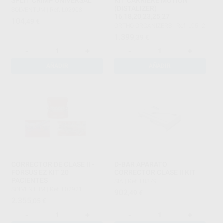
SPLIT CRIMP UNIVERSAL
KIT CARRIERE MOTION
(DISTALIZER)
SOLVENTUM
|
Ref. L02908
16,18,20,23,25,27
104
,49
€
ORTHO ORGANIZERS
|
Ref. L9512
1.399
,39
€
-
+
-
+
AÑADIR
AÑADIR
CORRECTOR DE CLASE II -
D-BAR APARATO
FORSUS EZ KIT 20
CORRECTOR CLASE II KIT
PACIENTES
SIA
|
Ref. L8879
SOLVENTUM
|
Ref. L02921
902
,49
€
2.355
,05
€
-
+
-
+