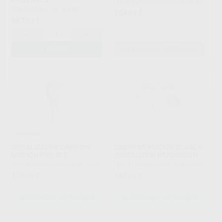
PACIENTES
ORTHO ORGANIZERS
|
Ref. Grupo
SOLVENTUM
|
Ref. L02920
154
,84
€
667
,84
€
-
+
AÑADIR
SELECCIONAR REFERENCIA
¡Novedad!
DISTALIZADOR CARRIERE
CARRIERE MOTION CLASE II
MOTION PRO SET
(DISTALIZER) REPOSICIÓN
ORTHO ORGANIZERS
|
Ref. Grupo
ORTHO ORGANIZERS
|
Ref. Grupo
198
147
,54
€
,24
€
SELECCIONAR REFERENCIA
SELECCIONAR REFERENCIA