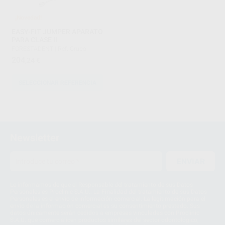
¡Novedad!
EASY-FIT JUMPER APARATO
PARA CLASE II
FORESTADENT
|
Ref. Grupo
204
,24
€
SELECCIONAR REFERENCIA
1
Newsletter
ENVIAR
Le informamos de que el Responsable del tratamiento de sus Datos
Personales es Proclinic S.A.U.. La Finalidad del tratamiento de sus Datos
Personales es el envío de información comercial. La legitimación para el
envío de la información comercial es su consentimiento prestado. Sus
datos únicamente serán cedidos a empresas vinculadas con Proclinic
S.A.U. que comercialicen productos similares del sector odontológico,