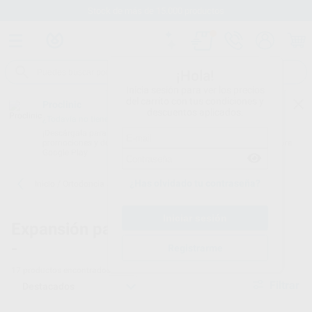
Stock de más de 15.000 productos
¡Hola!
Inicia sesión para ver los precios
del carrito con tus condiciones y
Proclinic
descuentos aplicados.
¿Todavía no tienes nuestra App?
¡Descárgala para ser siempre el primero en conocer nuestras
promociones y descuentos! Disponible en Google Play o App Store.
Google Play
¿Has olvidado tu contraseña?
Inicio
/
Ortodoncia
/
Expansión palatina
/
Distalizadores
Expansión palatina
Distalizadores para
-
ortodoncia
Registrarme
17
productos encontrados
Filtrar