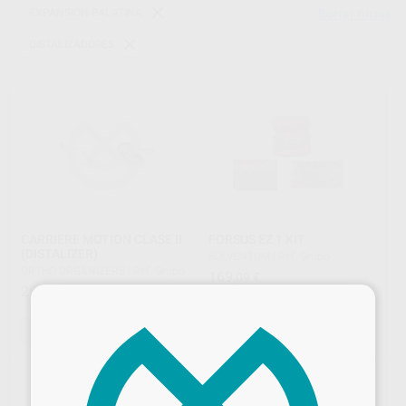
EXPANSIÓN PALATINA
Borrar filtros
DISTALIZADORES
CARRIERE MOTION CLASE II
FORSUS EZ 1 KIT
(DISTALIZER)
SOLVENTUM
|
Ref. Grupo
ORTHO ORGANIZERS
|
Ref. Grupo
169
,09
€
293
,54
€
×
SELECCIONAR REFERENCIA
SELECCIONAR REFERENCIA