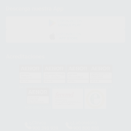
Descarga nuestra App
DISPONIBLE EN
GOOGLE PLAY
DISPONIBLE EN
APP STORE
Acreditaciones
GA-2008/0342
SST-0118/2023
ER-0120/1997
GS-0001/2017
HCO-0060/2023
Clínica
Laboratorio
900 393 939
900 800 880