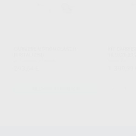
CARRIERE MOTION CLASE II
KIT CARRIE
(DISTALIZER)
16,18,20,23,
Kit 1 izquierdo y 1 derecho
Envase 1 kit.
293
1.399
,54
€
,39
-
SELECCIONAR REFERENCIA