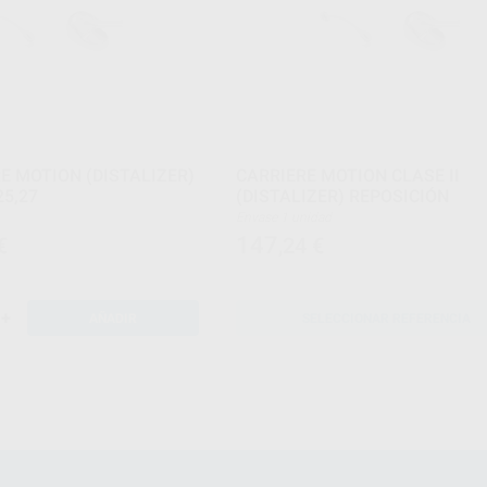
RE MOTION (DISTALIZER)
CARRIERE MOTION CLASE II
25,27
(DISTALIZER) REPOSICIÓN
Envase 1 unidad
147
€
,24
€
+
AÑADIR
SELECCIONAR REFERENCIA