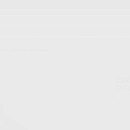
Stock de más de 15.000 productos
ORTODONCIA
CAD/CAM
EST
LASE II ESTÉTICO (DISTALIZER)
CAR
EST
Marca
Conteni