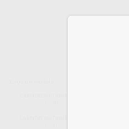
Envíos gratuitos desde 110€
Elige un modelo
CARRIERE MOTION ESTÉTICO 23MM IZQUIERD
L2260
424-823LC
Ref. Proclinic
Ref. fabricante
CARRIERE MOTION ESTÉTICO 23MM DERECHA
L2261
424-823RC
Ref. Proclinic
Ref. fabricante