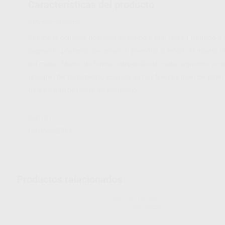
Características del producto
Proclinic informa:
Corrige la oclusión posterior pasando a una clase I rotando y 
segmento posterior, de canino o premolar a molar. Al mismo t
del molar. Mueve de forma independiente cada segmento poster
principio del tratamiento cuando no hay fuerzas que compiten 
de 3 a 6 mm de rango, en promedio.
ORTHO
ORGANIZERS
Productos relacionados
ORTHO ORGANIZERS
Ref. Grupo