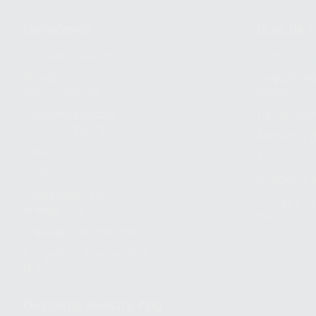
Conócenos
Guía de 
¿Quiénes somos?
Cómo com
Nuestros
Seguimien
compromisos
pedido
Responsabilidad
Devolucio
Social Corporativa
Métodos d
Canal ético
Envío
Código ético
Símbolos 
Sostenibilidad
Compra rá
energética
dientes
Trabaja con nosotros
Preguntas Frecuentes
(FAQ)
Descarga nuestra App