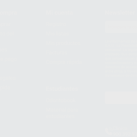
compra
Mi cuenta
Newsletter
prar
Registro
to del
Mis listas
Le informamos de q
Mis productos
S.A.U.. La Finalida
nes
comercial. La legit
Facturas
prestado. Sus dato
e pago
que comercialicen p
Compra rápida
consentimiento y no
derechos de acceso,
entre otros, a trav
tratamiento de dat
legales
pida
Estudiantes
Odontobook
Material para
estudiantes
Clínica
900 393 9