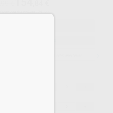
154
,84
€
,99 €
Precio con IVA incluido 170,32 €
×
ELEGIR MODELO
15 días para cambiar de opinión salvo anestesias
162,99 €
-
+
154,84 €
162,99 €
-
+
154,84 €