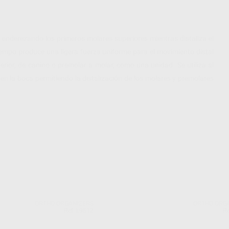
l enderezando los primeros molares superiores mientras distaliza el
iempo produce una ligera fuerza uniforme para el movimiento distal
ior, de canino o premolar a molar, como una unidad. Se utiliza al
en la boca permitiendo la distalización de los molares y premolares
ORTHO ORGANIZERS
ORTHO ORG
Ref. L9512
Re