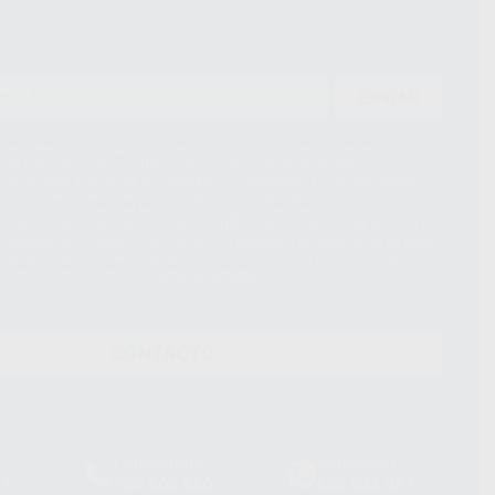
ENVIAR
ue el Responsable del tratamiento de sus Datos Personales es Proclinic
d del tratamiento de sus Datos Personales es el envío de información
imación para el envío de la información comercial es su consentimiento
s únicamente serán cedidos a empresas vinculadas con Proclinic S.A.U.
roductos similares del sector odontológico, siempre bajo su
 habrás cesión internacional de sus Datos Personales. Podrá ejercitar los
 rectificación, supresión, limitación y/o oposición al tratamiento de datos,
és de lopd@proclinic.es. Si desea conocer información adicional sobre el
os personales, acceda a:
Protección de datos
CONTACTO
Laboratorio
Whatsapp
39
900 800 880
665 533 087