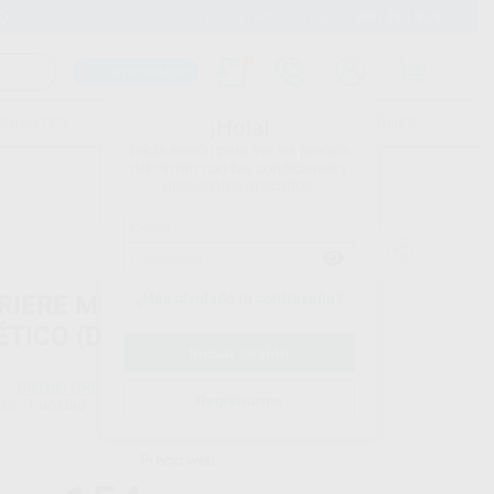
900 393 939
Envíos gratuitos desde 110€
Llama GRATIS a Clínica
Carrito mágico
UDIANTES
FOLLETOS
FORMACIONES
¡Hola!
Inicia sesión para ver los precios
del carrito con tus condiciones y
descuentos aplicados.
¿Has olvidado tu contraseña?
RIERE MOTION CLASE II
ÉTICO (DISTALIZER)
ORTHO ORGANIZERS
Registrarme
do
1 unidad
Precio web