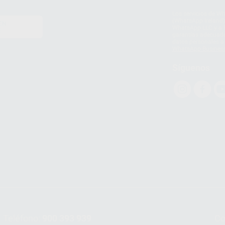
Los servicios de W
(WhatsApp Ireland)
EN
WhatsApp LLC y a F
E
garantías adecuadas
datos personales a 
WhatsApp Busines
Síguenos
Teléfono:
900 393 939
Co