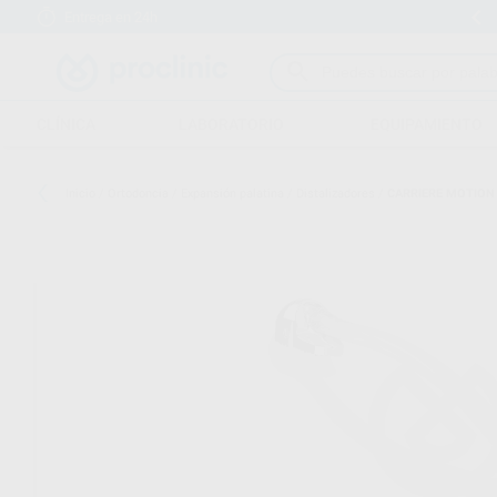
Entrega en 24h
15 días para cambiar de opinión
CLÍNICA
LABORATORIO
EQUIPAMIENTO
Inicio
/
Ortodoncia
/
Expansión palatina
/
Distalizadores
/
CARRIERE MOTION C