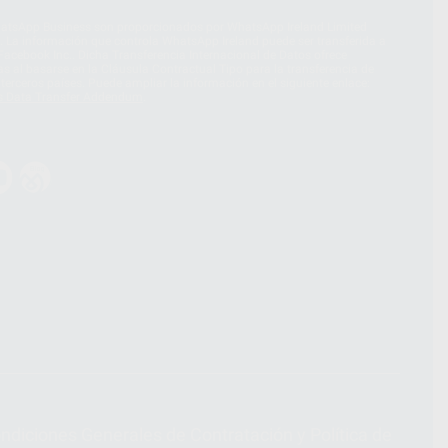
hatsApp Business son proporcionados por WhatsApp Ireland Limited
. La información que controla WhatsApp Ireland puede ser transferida a
acebook Inc.. Dicha Transferencia Internacional de Datos ofrece
 al basarse en la Cláusula Contractual Tipo para la transferencia de
terceros países. Puede ampliar la información en el siguiente enlace:
s Data Transfer Addendum
.
ndiciones Generales de Contratación
y
Política de