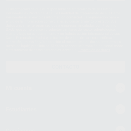
Le informamos de que el Responsable del tratamiento de sus Datos
Personales es Proclinic S.A.U.. La Finalidad del tratamiento de sus Datos
Personales es el envío de información comercial. La legitimación para el
envío de la información comercial es su consentimiento prestado. Sus
datos únicamente serán cedidos a empresas vinculadas con Proclinic
S.A.U. que comercialicen productos similares del sector odontológico,
siempre bajo su consentimiento y no habrás cesión internacional de sus
Datos Personales. Podrá ejercitar los derechos de acceso, rectificación,
supresión, limitación y/o oposición al tratamiento de datos, entre otros, a
través de lopd@proclinic.es. Si desea conocer información adicional sobre
el tratamiento de datos personales, acceda a:
Protección de datos
CONTACTO
Mi cuenta
Estudiantes
Conócenos