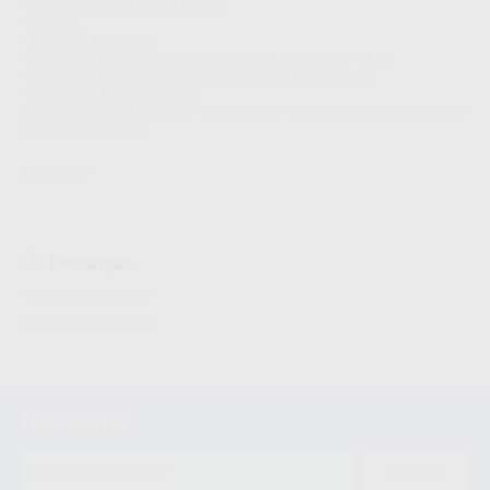
- Funda de silicona de alta calidad.
- Sin látex.
- 12 meses de garantía
- Presión máxima de suministro/retorno de aire 4,5 bar / 65 psi
- Presión máxima aire/agua de pulverización 4 bar / 58 psi
- Resistencia a la tracción 70N
NOTA:
Consulte en la imagen o documento adjunto la compatibilidad con
su modelo de equipo.
D_DEVICES
Descargas
Información adicional
Información adicional
Newsletter
ENVIAR