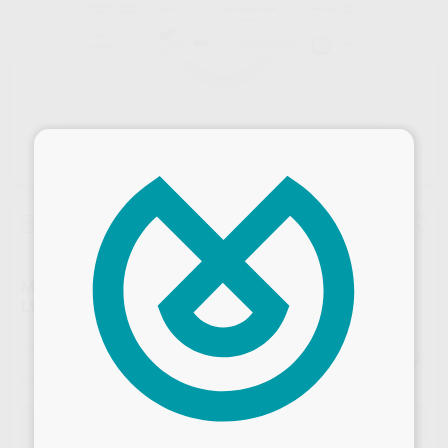
×
Sin descuentos adicionales
MANGUERA DE 910 MM PARA JERINGA Y JERINGA
LUZANI 3 FUN. PARA EQUIPOS PLANMECA
Marca
D_DEVICES
Contenido
Inox Luzzani MINILIGHT 3F syringe hose,910mm,1,78kohm, for Planmeca
Ref. Proclinic
186583
Desbloquea todas tus ventajas
Oferta
394,00 €
Comprando
1 unidad
te ahorras el
40%
Inicia sesión
para disfrutar de todos