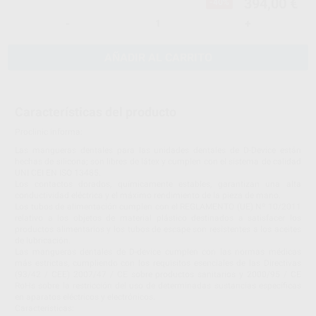
394,00 €
-40%
-
+
AÑADIR AL CARRITO
Características del producto
Proclinic informa:
Las mangueras dentales para las unidades dentales de D-Device están
hechas de silicona; son libres de látex y cumplen con el sistema de calidad
UNI CEI EN ISO 13485.
Los contactos dorados, químicamente estables, garantizan una alta
conductividad eléctrica y el máximo rendimiento de la pieza de mano.
Los tubos de alimentación cumplen con el REGLAMENTO (UE) Nº 10/2011
relativo a los objetos de material plástico destinados a satisfacer los
productos alimentarios y los tubos de escape son resistentes a los aceites
de lubricación.
Las mangueras dentales de D-device cumplen con las normas médicas
más estrictas, cumpliendo con los requisitos esenciales de las Directivas
(93/42 / CEE) 2007/47 / CE sobre productos sanitarios y 2000/95 / CE
RoHs sobre la restricción del uso de determinadas sustancias específicas
en aparatos eléctricos y electrónicos.
Características: