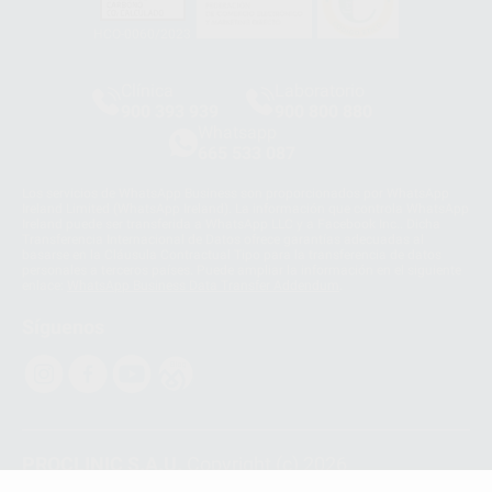
HCO-0060/2023
Clínica
Laboratorio
900 393 939
900 800 880
Whatsapp
665 533 087
Los servicios de WhatsApp Business son proporcionados por WhatsApp
Ireland Limited (WhatsApp Ireland). La información que controla WhatsApp
Ireland puede ser transferida a WhatsApp LLC y a Facebook Inc.. Dicha
Transferencia Internacional de Datos ofrece garantías adecuadas al
basarse en la Cláusula Contractual Tipo para la transferencia de datos
personales a terceros países. Puede ampliar la información en el siguiente
enlace:
WhatsApp Business Data Transfer Addendum
.
Síguenos
PROCLINIC S.A.U.
Copyright (c) 2026
Aviso legal