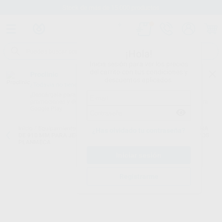
Stock de más de 15.000 productos
¡Hola!
Inicia sesión para ver los precios
del carrito con tus condiciones y
Proclinic
descuentos aplicados.
¿Todavía no tienes nuestra App?
¡Descárgala para ser siempre el primero en conocer nuestras
promociones y descuentos! Disponible en Google Play o App Store.
Google Play
Inicio
/
Equipamiento
/
Rotatorio
/
Mangueras planmeca
/
MANGUERA
¿Has olvidado tu contraseña?
DE 910 MM PARA JERINGA Y JERINGA LUZANI 3 FUN. PARA EQUIPOS
PLANMECA
Registrarme