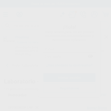
oductos
Envíos gratuitos desd
¡Hola!
Inicia sesión para ver los precios
del carrito con tus condiciones y
Proclinic
descuentos aplicados.
¿Todavía no tienes nuestra App?
¡Descárgala para ser siempre el primero en conocer nuestras
promociones y descuentos! Disponible en Google Play o App Store.
Google Play
¿Has olvidado tu contraseña?
Inicio
/
Laboratorio
/
Ortodoncia lab
Laboratorio -
Ortodoncia lab
Registrarme
172
productos encontrados
Filtrar
ORTODONCIA LAB
Borrar filtros