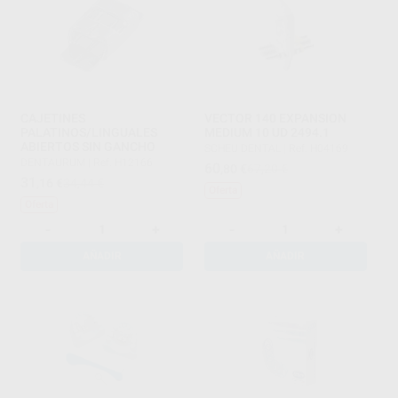
CAJETINES
VECTOR 140 EXPANSION
PALATINOS/LINGUALES
MEDIUM 10 UD 2494.1
ABIERTOS SIN GANCHO
SCHEU DENTAL
|
Ref. H04169
DENTAURUM
|
Ref. H12166
60
,80
€
67,20 €
31
,16
€
34,44 €
Oferta
Oferta
-
+
-
+
AÑADIR
AÑADIR