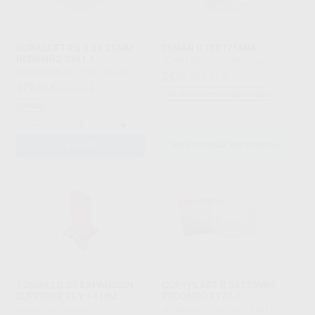
DURASOFT PD 3.0X 25MM
DURAN 0,75X125MM
REDONDO 3341.1
SCHEU DENTAL
|
Ref. Grupo
SCHEU DENTAL
|
Ref. H04204
24
,67
€
31,55 €
129
,04
€
142,62 €
Sin descuentos adicionales
Oferta
-
+
AÑADIR
SELECCIONAR REFERENCIA
TORNILLO DE EXPANSION
COPYPLAST 0.5X125MM
SUPERIOR 11 Y 14 MM.
REDONDO 3177.1
LEONE
|
Ref. Grupo
SCHEU DENTAL
|
Ref. L5301