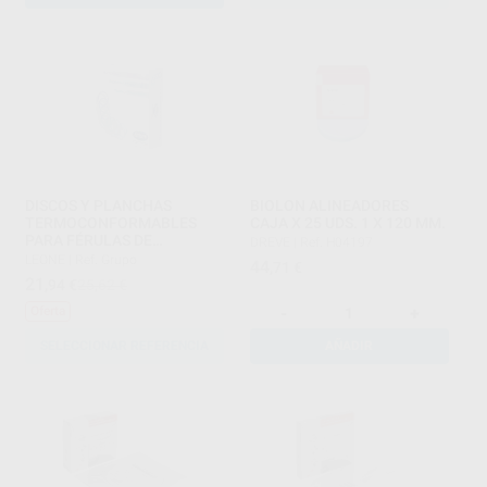
DISCOS Y PLANCHAS
BIOLON ALINEADORES
TERMOCONFORMABLES
CAJA X 25 UDS. 1 X 120 MM.
PARA FÉRULAS DE
DREVE
|
Ref. H04197
DESCARGA-BRUXISMO
LEONE
|
Ref. Grupo
44
,71
€
21
,94
€
25,62 €
-
+
Oferta
SELECCIONAR REFERENCIA
AÑADIR