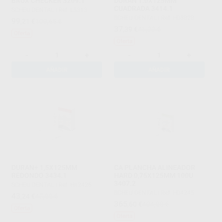
BRUX CHECKER 3209.1
DURAN 1.0X125MM
CUADRADA 3414.1
SCHEU DENTAL
|
Ref. L5313
SCHEU DENTAL
|
Ref. H03828
99
,21
€
109,65 €
37
,39
€
41,33 €
Oferta
Oferta
-
+
-
+
AÑADIR
AÑADIR
DURAN+ 1,5X125MM
CA PLANCHA ALINEADOR
REDONDO 3434.1
HARD 0,75X125MM 100U
3407.2
SCHEU DENTAL
|
Ref. H12426
SCHEU DENTAL
|
Ref. H04245
43
,24
€
47,80 €
365
,60
€
404,08 €
Oferta
Oferta