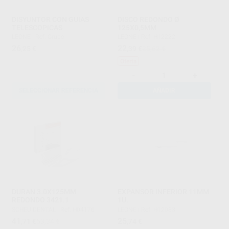
DISYUNTOR CON GUIAS
DISCO REDONDO Ø
TELESCOPICAS
125X0,5MM
LEONE
|
Ref. Grupo
LEONE
|
Ref. H12222
26
22
,25
€
,39
€
25,62 €
Oferta
-
+
SELECCIONAR REFERENCIA
AÑADIR
DURAN 3.0X125MM
EXPANSOR INFERIOR 11MM
REDONDO 3421.1
1U.
SCHEU DENTAL
|
Ref. H04176
LEONE
|
Ref. H12083
41
25
,71
€
53,34 €
,74
€