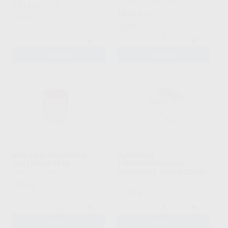
SCHEU DENTAL
|
Ref. L5302
63
,14
€
69,78 €
24
,03
€
26,57 €
Oferta
Oferta
-
+
-
+
AÑADIR
AÑADIR
BIOLON ALINEADORES
PLANCHAS
1,5X120MM CX30
TERMOFORMABLES
HARD/SOFT 125MM 2,0MM
DREVE
|
Ref. H04210
LEONE
|
Ref. H12236
72
,91
€
71
,25
€
-
+
-
+
AÑADIR
AÑADIR