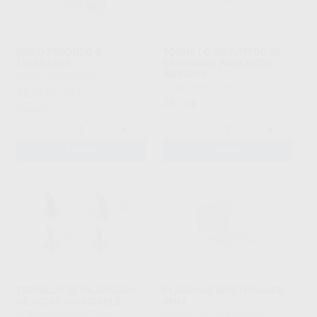
DISCO REDONDO Ø
TORNILLO DISYUNTOR DE
125X0,8MM
EXPANSION PARA ARCO
INFERIOR
LEONE
|
Ref. H12223
LEONE
|
Ref. H12081
24
,34
€
27,85 €
25
,74
€
Oferta
-
+
-
+
AÑADIR
AÑADIR
TORNILLO DE DILATACION
PLANCHAS MOUTHGUARD
DE ACERO INOXIDABLE
4MM.
DENTAURUM
|
Ref. Grupo
DENTAFLUX
|
Ref. H100027