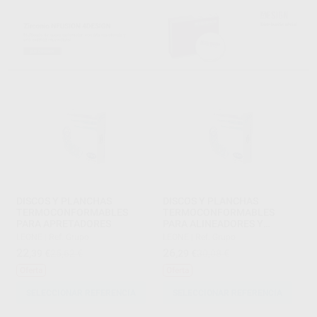
DISCOS Y PLANCHAS
DISCOS Y PLANCHAS
TERMOCONFORMABLES
TERMOCONFORMABLES
PARA APRETADORES
PARA ALINEADORES Y
RETENEDORES
LEONE
|
Ref. Grupo
LEONE
|
Ref. Grupo
22
26
,39
€
25,62 €
,29
€
30,08 €
Oferta
Oferta
SELECCIONAR REFERENCIA
SELECCIONAR REFERENCIA