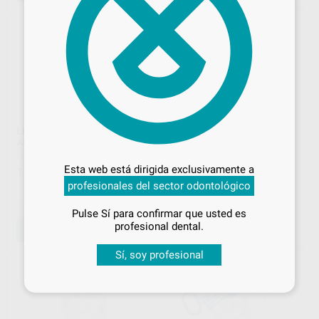
LLAVE ARTICULADA PARA
DURAN 1,0X125MM
Desbloquea todas tus ventajas
ACTIVACION ENDORAL
REDONDO 3415.1
LEONE
|
Ref. L2032
SCHEU DENTAL
|
Ref. L5318
Inicia sesión
para disfrutar de todos
Esta web está dirigida exclusivamente a
17
25
,96
€
,59
€
34,23 €
tus
descuentos y condiciones
profesionales del sector odontológico
especiales
Sin descuentos adicionales
-
+
-
+
Pulse Sí para confirmar que usted es
¡Iniciar sesión!
profesional dental.
AÑADIR
AÑADIR
Sí, soy profesional