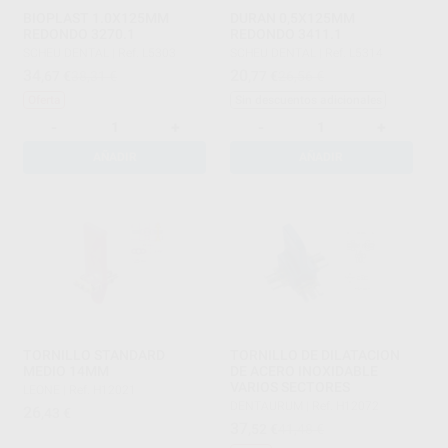
BIOPLAST 1.0X125MM
DURAN 0,5X125MM
REDONDO 3270.1
REDONDO 3411.1
SCHEU DENTAL
|
Ref. L5303
SCHEU DENTAL
|
Ref. L5314
34
20
,67
€
38,31 €
,77
€
26,56 €
Oferta
Sin descuentos adicionales
-
+
-
+
AÑADIR
AÑADIR
TORNILLO STANDARD
TORNILLO DE DILATACION
MEDIO 14MM
DE ACERO INOXIDABLE
VARIOS SECTORES
LEONE
|
Ref. H12021
DENTAURUM
|
Ref. H12072
26
,43
€
37
,52
€
41,48 €