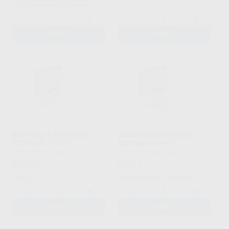
Sin descuentos adicionales
-
+
-
+
AÑADIR
AÑADIR
BIOPLAST 1.5X125MM
DURAN 0,625X125 MM
REDONDO 3183.1
REDONDO 3409.1
SCHEU DENTAL
|
Ref. L5304
SCHEU DENTAL
|
Ref. L5315
43
22
,36
€
47,92 €
,71
€
29,05 €
Oferta
Sin descuentos adicionales
-
+
-
+
AÑADIR
AÑADIR