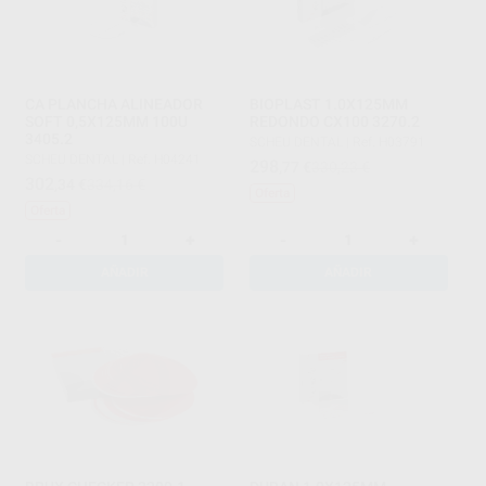
CA PLANCHA ALINEADOR
BIOPLAST 1.0X125MM
SOFT 0,5X125MM 100U
REDONDO CX100 3270.2
3405.2
SCHEU DENTAL
|
Ref. H03791
SCHEU DENTAL
|
Ref. H04241
298
,77
€
330,23 €
302
,34
€
334,16 €
Oferta
Oferta
-
+
-
+
AÑADIR
AÑADIR