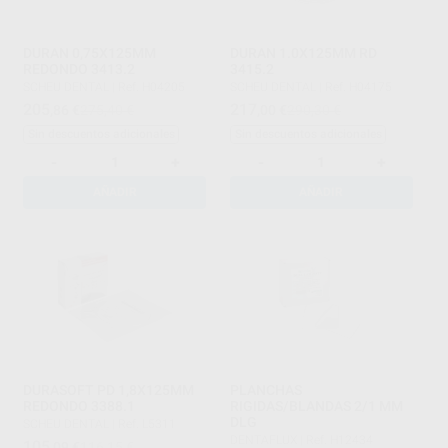
DURAN 0,75X125MM
DURAN 1.0X125MM RD
REDONDO 3413.2
3415.2
SCHEU DENTAL
|
Ref. H04205
SCHEU DENTAL
|
Ref. H04175
205
217
,86
€
275,40 €
,00
€
290,30 €
Sin descuentos adicionales
Sin descuentos adicionales
-
+
-
+
AÑADIR
AÑADIR
DURASOFT PD 1,8X125MM
PLANCHAS
REDONDO 3388.1
RIGIDAS/BLANDAS 2/1 MM
DLG
SCHEU DENTAL
|
Ref. L5311
DENTAFLUX
|
Ref. H12434
105
,09
€
116,15 €