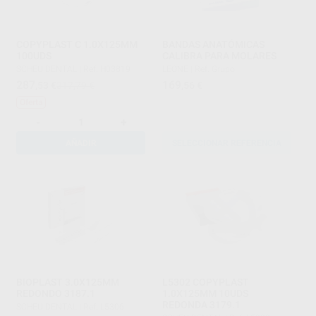
COPYPLAST C 1.0X125MM
BANDAS ANATÓMICAS
100UDS
CALIBRA PARA MOLARES
SCHEU DENTAL
|
Ref. H03819
LEONE
|
Ref. Grupo
287
169
,53
€
317,79 €
,56
€
Oferta
-
+
AÑADIR
SELECCIONAR REFERENCIA
BIOPLAST 3.0X125MM
L5302 COPYPLAST
REDONDO 3187.1
1.0X125MM 10UDS
REDONDA 3179.1
SCHEU DENTAL
|
Ref. L5306