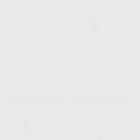
TORNILLO DE ACERO
TORNILLO DE DILATACION
INOXIDABLE HYRAX MINI
ACERO INOX. VARIOS
RECTAS
SECTORES CON TORNI
DENTAURUM
|
Ref. H12122
DENTAURUM
|
Ref. H12074
25
26
,29
€
27,95 €
,36
€
29,14 €
Oferta
Oferta
-
+
-
+
AÑADIR
AÑADIR