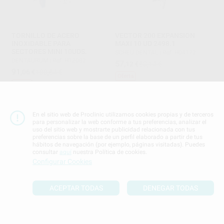
TORNILLO DE ACERO
VECTOR 200 EXPANSION
INOXIDABLE PARA
MAXI 10 UD 2498.1
SECTORES MINI 10UDS.
SCHEU DENTAL
|
Ref. H04172
DENTAURUM
|
Ref. H12082
57
,12
€
63,14 €
91
,06
€
100,64 €
Oferta
Oferta
-
+
-
+
AÑADIR
AÑADIR
En el sitio web de Proclinic utilizamos cookies propias y de terceros
para personalizar la web conforme a tus preferencias, analizar el
uso del sitio web y mostrarte publicidad relacionada con tus
preferencias sobre la base de un perfil elaborado a partir de tus
hábitos de navegación (por ejemplo, páginas visitadas). Puedes
consultar
aquí
nuestra Política de cookies.
Configurar Cookies
ACEPTAR TODAS
DENEGAR TODAS
DURAN+ A2 PD 0.75X125
BIOPLAST XTREME PRO
MM 10U RD 3423.1
SCHEU DENTAL
|
Ref. Grupo