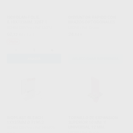
ISOFOLAN-FOLIE
DISYUNTOR RÁPIDO CON
0.10X125MM. 3207.1
BRAZOS ORTOGONALES
SCHEU DENTAL
|
Ref. L5312
LEONE
|
Ref. Grupo
60
24
,72
€
67,12 €
,84
€
Oferta
-
+
AÑADIR
SELECCIONAR REFERENCIA
BIOPLAST BLEACH
TORNILLO DE EXPANSION
1X125MM Ø 3190.2
SUPERIOR 10 MM. Y
UNIVERSAL 12 MM.
SCHEU DENTAL
|
Ref. H04076
LEONE
|
Ref. Grupo