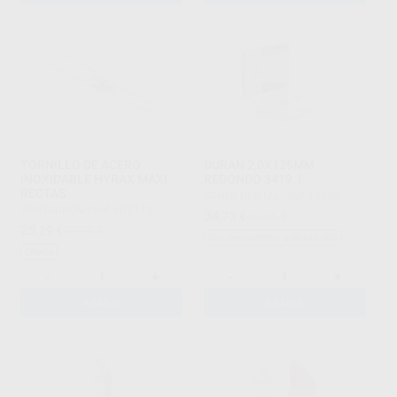
TORNILLO DE ACERO
DURAN 2,0X125MM
INOXIDABLE HYRAX MAXI
REDONDO 3419.1
RECTAS
SCHEU DENTAL
|
Ref. L5320
DENTAURUM
|
Ref. H12112
34
,73
€
46,46 €
25
,29
€
27,95 €
Sin descuentos adicionales
Oferta
-
+
-
+
AÑADIR
AÑADIR