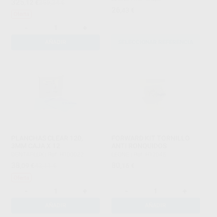
325
,12
€
359,34 €
26
,43
€
Oferta
-
+
AÑADIR
SELECCIONAR REFERENCIA
PLANCHAS CLEAR 120,
FORWARD KIT TORNILLO
3MM CAJA X 12
ANTI RONQUIDOS
DENTAFLUX
|
Ref. H100022
LEONE
|
Ref. H12045
38
80
,09
€
42,11 €
,16
€
Oferta
-
+
-
+
AÑADIR
AÑADIR