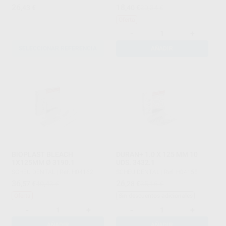
26
18
,43
€
,40
€
20,34 €
Oferta
-
+
SELECCIONAR REFERENCIA
AÑADIR
BIOPLAST BLEACH
DURAN+ 1.0 X 125 MM 10
1X125MM Ø 3190.1
UDS. 3432.1
SCHEU DENTAL
|
Ref. H04162
SCHEU DENTAL
|
Ref. H04155
36
26
,57
€
40,43 €
,28
€
35,16 €
Oferta
Sin descuentos adicionales
-
+
-
+
AÑADIR
AÑADIR