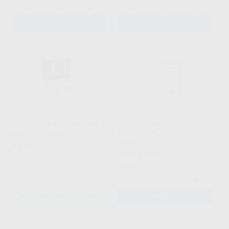
-
+
-
+
AÑADIR
AÑADIR
TORNILLOS POP SURTIDO
PLANCHA CUADRADA
125X0,5MM
LEONE
|
Ref. Grupo
LEONE
|
Ref. H12224
34
,70
€
22
,39
€
25,62 €
Oferta
-
+
SELECCIONAR REFERENCIA
AÑADIR