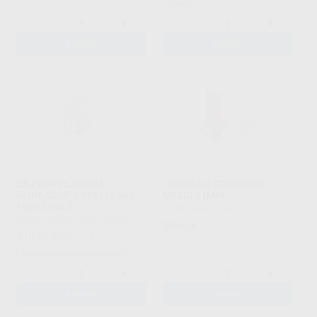
Oferta
-
+
-
+
AÑADIR
AÑADIR
CA PRO+ PLANCHA
TORNILLO STANDARD
ALINEADOR 0.75X125 MM
MEDIO 11MM
100U 3646.2
LEONE
|
Ref. H12023
SCHEU DENTAL
|
Ref. H04261
26
,43
€
510
,98
€
653,43 €
Sin descuentos adicionales
-
+
-
+
AÑADIR
AÑADIR