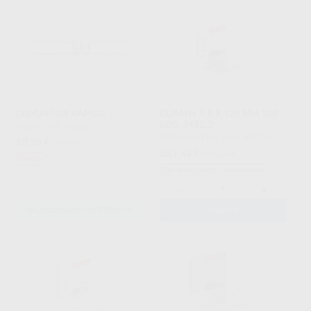
DISYUNTOR RÁPIDO
DURAN+ 1.0 X 125 MM 100
UDS. 3432.2
LEONE
|
Ref. Grupo
SCHEU DENTAL
|
Ref. H04159
20
,99
€
25,73 €
221
,44
€
296,24 €
Oferta
Sin descuentos adicionales
-
+
SELECCIONAR REFERENCIA
AÑADIR