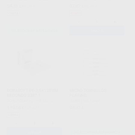
54
32
,55
€
60,29 €
,92
€
36,38 €
Oferta
Oferta
-
+
SELECCIONAR REFERENCIA
AÑADIR
DURASOFT PD 2,5X125MM
MICRO TORNILLOS
REDONDO 3387.1
PLATINO
SCHEU DENTAL
|
Ref. L5310
LEONE
|
Ref. Grupo
119
34
,08
€
131,62 €
,37
€
Oferta
-
+
AÑADIR
SELECCIONAR REFERENCIA