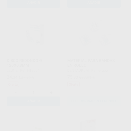
AÑADIR
AÑADIR
DISCO REDONDO Ø
MATERIAL PARA BANDAS
120X0,8MM
EN ROLLO
LEONE
|
Ref. H12221
DENTAURUM
|
Ref. Grupo
24
75
,34
€
27,85 €
,83
€
83,81 €
Oferta
Oferta
-
+
AÑADIR
SELECCIONAR REFERENCIA