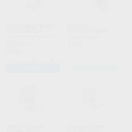
VECTOR 100 EXPANSION
TORNILLO
MINI 10 UD 2492.1
TRIDIMENSIONALES
SCHEU DENTAL
|
Ref. H04166
LEONE
|
Ref. Grupo
63
21
,59
€
70,29 €
,32
€
Oferta
-
+
AÑADIR
SELECCIONAR REFERENCIA
DURAN 0.5X125MM
DURAN 1,5X125MM
REDONDO 3411.2
REDONDO 3417.2