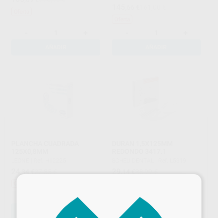
145
,66
€
161,00 €
Oferta
Oferta
-
+
-
+
AÑADIR
AÑADIR
PLANCHA CUADRADA
DURAN 1,5X125MM
125X0,8MM
REDONDO 3417.1
LEONE
|
Ref. H12225
SCHEU DENTAL
|
Ref. L5319
24
29
,34
€
27,85 €
,14
€
38,99 €
×
Oferta
Sin descuentos adicionales
-
+
-
+
AÑADIR
AÑADIR