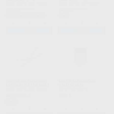
SCHEU DENTAL
|
Ref. H04203
SCHEU DENTAL
|
Ref. H03821
176
369
,06
€
225,14 €
,55
€
408,45 €
Sin descuentos adicionales
Oferta
-
+
-
+
AÑADIR
AÑADIR
VECTOR 620 EXPANSION
BIOLON ALINEADORES
RAP.PALATINA 1 UD 2526.1
0,75X120 CX40
SCHEU DENTAL
|
Ref. H04164
DREVE
|
Ref. H04215
44
59
,35
€
49,01 €
,81
€
Oferta
-
+
-
+