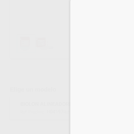
Envíos gratuitos desde 110€
Elige un modelo
BIOLON ALINEADORES CAJA X 25 UDS. 1 X 12
H04197
D420005
Ref. Proclinic
Ref. fabricante