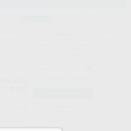
900 393 939
Envíos gratuitos desde 110€
Llama GRATIS a Clínica
Carrito mágico
UDIANTES
FOLLETOS
FORMACIONES
¡Hola!
Inicia sesión para ver los precios
del carrito con tus condiciones y
descuentos aplicados.
¿Has olvidado tu contraseña?
LON ALINEADORES CAJA X 25
 1 X 120 MM.
DREVE
Ref. Proclinic
H04197
Registrarme
do
25 unidades
Ref. fabricante
D420005
Precio web