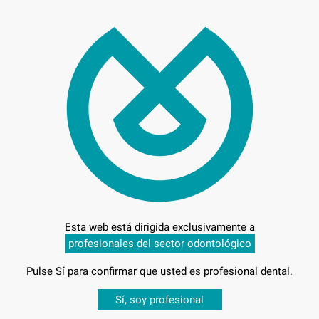
47,
Preci
Entrega en 24h
Esta web está dirigida exclusivamente a
profesionales del sector odontológico
0 MM.
Pulse Sí para confirmar que usted es profesional dental.
Desbloquea todas tus ventajas
Sí, soy profesional