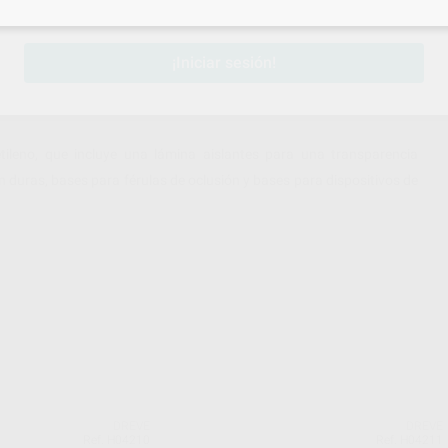
sesión
para disfrutar de todos tus
descuentos y condiciones esp
¡Iniciar sesión!
ileno, que incluye una lámina aislantes para una transparencia
n duras, bases para férulas de oclusión y bases para dispositivos de
DREVE
DREVE
Ref. H04210
Ref. H04211