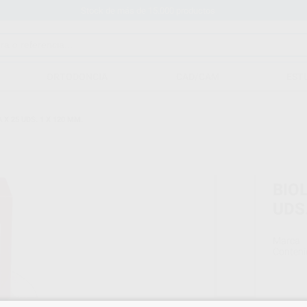
Stock de más de 15.000 productos
ORTODONCIA
CAD/CAM
EST
X 25 UDS. 1 X 120 MM.
BIO
UDS.
Marca
Conteni