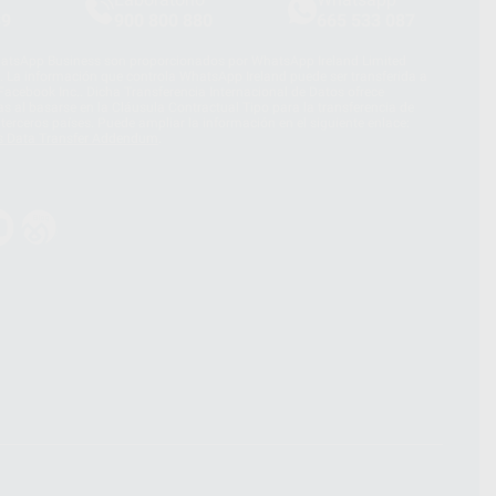
39
900 800 880
665 533 087
hatsApp Business son proporcionados por WhatsApp Ireland Limited
. La información que controla WhatsApp Ireland puede ser transferida a
acebook Inc.. Dicha Transferencia Internacional de Datos ofrece
 al basarse en la Cláusula Contractual Tipo para la transferencia de
terceros países. Puede ampliar la información en el siguiente enlace:
s Data Transfer Addendum
.