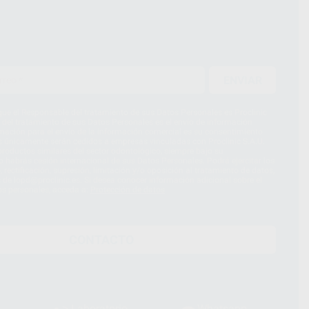
ENVIAR
ue el Responsable del tratamiento de sus Datos Personales es Proclinic
d del tratamiento de sus Datos Personales es el envío de información
imación para el envío de la información comercial es su consentimiento
s únicamente serán cedidos a empresas vinculadas con Proclinic S.A.U.
roductos similares del sector odontológico, siempre bajo su
 habrás cesión internacional de sus Datos Personales. Podrá ejercitar los
 rectificación, supresión, limitación y/o oposición al tratamiento de datos,
és de lopd@proclinic.es. Si desea conocer información adicional sobre el
os personales, acceda a:
Protección de datos
CONTACTO
Laboratorio
Whatsapp