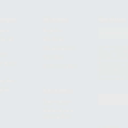
compra
Mi cuenta
Newsletter
prar
Registro
to del
Mis listas
Le informamos de q
Mis productos
S.A.U.. La Finalida
nes
comercial. La legit
Facturas
prestado. Sus dato
e pago
que comercialicen p
Compra rápida
consentimiento y no
derechos de acceso,
entre otros, a trav
tratamiento de dat
legales
pida
Estudiantes
Odontobook
Material para
estudiantes
Clínica