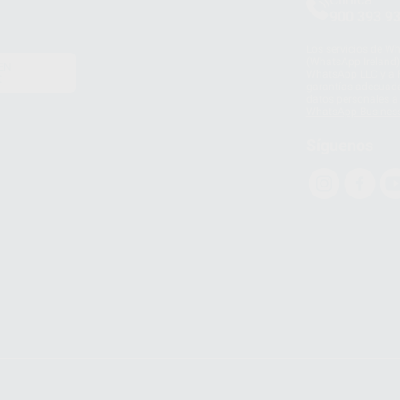
900 393 9
Los servicios de W
(WhatsApp Ireland)
EN
WhatsApp LLC y a F
E
garantías adecuadas
datos personales a 
WhatsApp Busines
Síguenos