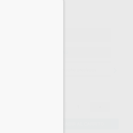
×
44
,71
€
06 €
o con IVA incluido 54,10 €
ELEGIR CANTIDAD
15 días para cambiar de opinión salvo anestesias
47,06 €
-
+
44,71 €
AÑADIR AL CARRITO