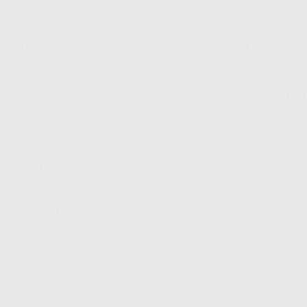
Conócenos
Guía de 
¿Quiénes somos?
Cómo com
Nuestros
Seguimien
compromisos
pedido
Responsabilidad
Devolucio
Social Corporativa
Métodos d
Canal ético
Envío
Código ético
Símbolos 
Sostenibilidad
Compra rá
energética
dientes
Trabaja con nosotros
Preguntas Frecuentes
(FAQ)