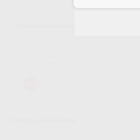
Inicia 
Características del producto
Proclinic informa:
Planchas de termoformado redondas de tereftalato de poliet
mejorada y duradera. Para la producción de: Férulas de oclusió
ortodoncia. Ø 120 mm.
Productos relacionados
DREVE
Ref. H04198