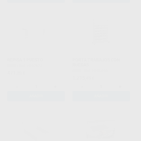
REPISA 1 PUESTO
PORTA TRABAJOS CON
RUEDAS
IRIDE
|
Ref. H102674
IRIDE
|
Ref. H101450
471
,20
€
1.215
,45
€
-
+
-
+
AÑADIR
AÑADIR