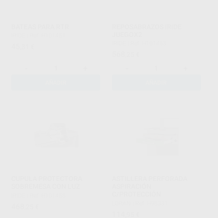
BATEAS PARA RTR
REPOSABRAZOS IRIDE
JUEGOX2
IRIDE
|
Ref. H101451
IRIDE
|
Ref. H101453
45
,31
€
568
,25
€
-
+
-
+
AÑADIR
AÑADIR
CUPULA PROTECTORA
ASTILLERA PERFORADA
SOBREMESA CON LUZ
ASPIRACIÓN
C/PROTECCIÓN
IRIDE
|
Ref. H101458
LORAN
|
Ref. H98331
468
,25
€
114
,95
€