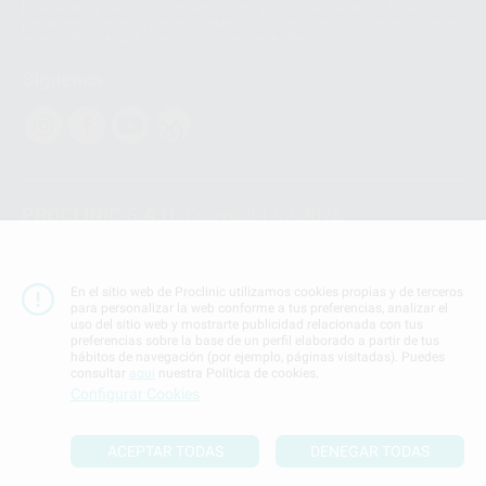
basarse en la Cláusula Contractual Tipo para la transferencia de datos
personales a terceros países. Puede ampliar la información en el siguiente
enlace:
WhatsApp Business Data Transfer Addendum
.
Síguenos
PROCLINIC S.A.U.
Copyright (c) 2026
Aviso legal
Teléfono:
900 393 939
En el sitio web de Proclinic utilizamos cookies propias y de terceros
E-mail de contacto:
proclinic@proclinic.es
para personalizar la web conforme a tus preferencias, analizar el
uso del sitio web y mostrarte publicidad relacionada con tus
preferencias sobre la base de un perfil elaborado a partir de tus
Condiciones Generales de Contratación
y
Política
hábitos de navegación (por ejemplo, páginas visitadas). Puedes
de privacidad
consultar
aquí
nuestra Política de cookies.
Información Corporativa
Configurar Cookies
Política de Cookies
ACEPTAR TODAS
DENEGAR TODAS
SUBIR