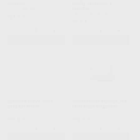
MADERA
BANDEJA P/MESA 1
PUESTO
LORAN
|
Ref. H98312
LORAN
|
Ref. H98308
124
,76
€
87
,40
€
-
+
-
+
AÑADIR
AÑADIR
SOPORTE MOVIL PARA
SOPORTE PARA BANDEJAS
BATEAS LORAN
PARA MESA MAESTRO
LORAN
|
Ref. H98320
LORAN
|
Ref. H98332
199
196
,50
€
,65
€
-
+
-
+
AÑADIR
AÑADIR