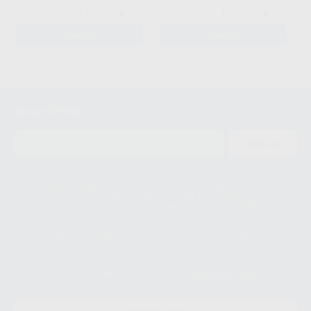
-
+
-
+
AÑADIR
AÑADIR
1
Newsletter
ENVIAR
Le informamos de que el Responsable del tratamiento de sus Datos
Personales es Proclinic S.A.U.. La Finalidad del tratamiento de sus Datos
Personales es el envío de información comercial. La legitimación para el
envío de la información comercial es su consentimiento prestado. Sus
datos únicamente serán cedidos a empresas vinculadas con Proclinic
S.A.U. que comercialicen productos similares del sector odontológico,
siempre bajo su consentimiento y no habrás cesión internacional de sus
Datos Personales. Podrá ejercitar los derechos de acceso, rectificación,
supresión, limitación y/o oposición al tratamiento de datos, entre otros, a
través de lopd@proclinic.es. Si desea conocer información adicional sobre
el tratamiento de datos personales, acceda a:
Protección de datos