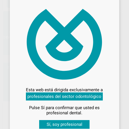
×
AÑADIR
AÑADIR
MAESTRO ESTANTE PARA 1
PUESTO
LORAN
|
Ref. H98307
Desbloquea todas tus ventajas
196
,65
€
-
+
Inicia sesión
para disfrutar de todos
Esta web está dirigida exclusivamente a
tus
descuentos y condiciones
AÑADIR
profesionales del sector odontológico
especiales
Pulse Sí para confirmar que usted es
¡Iniciar sesión!
profesional dental.
Sí, soy profesional