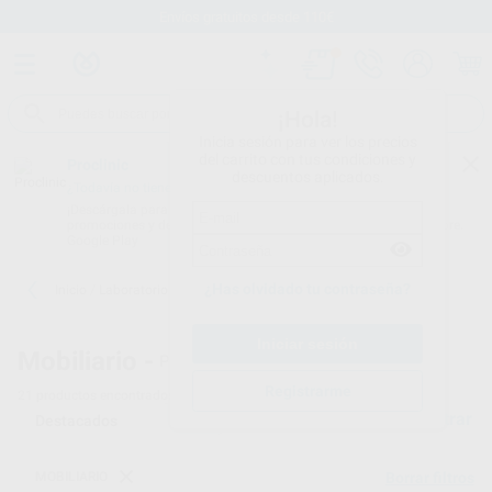
Envíos gratuitos desde 110€
¡Hola!
Inicia sesión para ver los precios
del carrito con tus condiciones y
Proclinic
descuentos aplicados.
¿Todavía no tienes nuestra App?
¡Descárgala para ser siempre el primero en conocer nuestras
promociones y descuentos! Disponible en Google Play o App Store.
Google Play
¿Has olvidado tu contraseña?
Inicio
/
Laboratorio
/
Mobiliario
/
Puestos de trabajo. accesorios
Mobiliario -
Puestos de trabajo. Accesorios
Registrarme
21
productos encontrados
Filtrar
MOBILIARIO
Borrar filtros