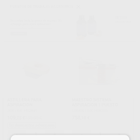
PUESTOS DE TRABAJO. ACCESORIOS
ASTILLERA PARA
MAESTRO SISTEMA
ASPIRACION
ASPIRACION 1 PUESTO
JEB
|
Ref. H92845
LORAN
|
Ref. H98305
109
758
,25
€
130,00 €
,10
€
Sin descuentos adicionales
-
+
-
+