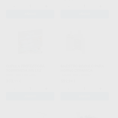
-
+
-
+
AÑADIR
AÑADIR
CUPULA PROTECTORA
MAESTRO MODULO PARA
SOBREMESA SIN LUZ
HORNO CERAMICA
IRIDE
|
Ref. H101459
LORAN
|
Ref. H98302
303
592
,11
€
,94
€
-
+
-
+
AÑADIR
AÑADIR