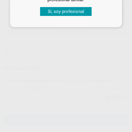
Sí, soy profesional
ELEGIR CANTIDAD
15 días para cambiar de opinión salvo
anestesias
Elige un modelo
FILTRO ASPIRACION IRIDE MESA/BOX/MINIBOX
H92848
FA
Ref. Proclinic
Ref. fabricante
46,32 €
48,76 €
-
+
AÑADIR AL CARRITO