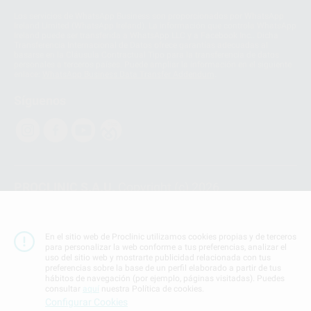
Los servicios de WhatsApp Business son proporcionados por WhatsApp
Ireland Limited (WhatsApp Ireland). La información que controla WhatsApp
Ireland puede ser transferida a WhatsApp LLC y a Facebook Inc.. Dicha
Transferencia Internacional de Datos ofrece garantías adecuadas al
basarse en la Cláusula Contractual Tipo para la transferencia de datos
personales a terceros países. Puede ampliar la información en el siguiente
enlace:
WhatsApp Business Data Transfer Addendum
.
Síguenos
PROCLINIC S.A.U.
Copyright (c) 2026
Aviso legal
Teléfono:
900 393 939
En el sitio web de Proclinic utilizamos cookies propias y de terceros
E-mail de contacto:
proclinic@proclinic.es
para personalizar la web conforme a tus preferencias, analizar el
uso del sitio web y mostrarte publicidad relacionada con tus
preferencias sobre la base de un perfil elaborado a partir de tus
Condiciones Generales de Contratación
y
Política
hábitos de navegación (por ejemplo, páginas visitadas). Puedes
de privacidad
consultar
aquí
nuestra Política de cookies.
Información Corporativa
Configurar Cookies