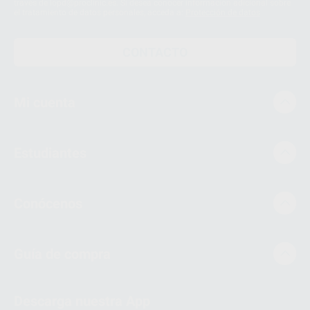
través de lopd@proclinic.es. Si desea conocer información adicional sobre
el tratamiento de datos personales, acceda a:
Protección de datos
CONTACTO
Mi cuenta
Estudiantes
Conócenos
Guía de compra
Descarga nuestra App