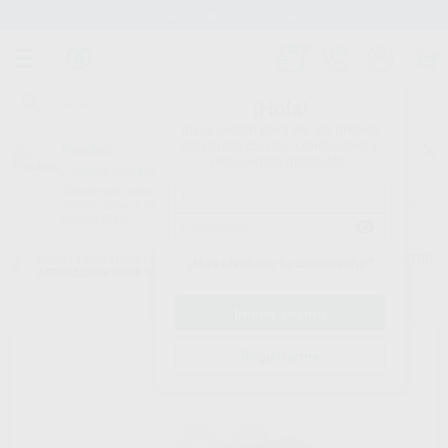
Stock de más de 15.000 productos
¡Hola!
Inicia sesión para ver los precios
del carrito con tus condiciones y
Proclinic
descuentos aplicados.
¿Todavía no tienes nuestra App?
¡Descárgala para ser siempre el primero en conocer nuestras
promociones y descuentos! Disponible en Google Play o App Store.
Google Play
Inicio
/
Laboratorio
/
Mobiliario
/
Puestos de trabajo. accesorios
/
FILTRO
¿Has olvidado tu contraseña?
ASPIRACION IRIDE MESA/BOX/MINIBOX
Registrarme