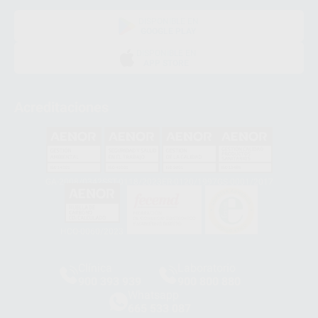
DISPONIBLE EN
GOOGLE PLAY
DISPONIBLE EN
APP STORE
Acreditaciones
GA-2008/0342
SST-0118/2023
ER-0120/1997
GS-0001/2017
HCO-0060/2023
Clínica
Laboratorio
900 393 939
900 800 880
Whatsapp
665 533 087