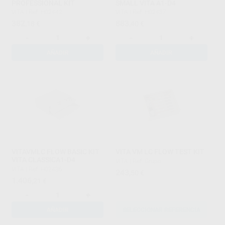
PROFESSIONAL KIT
SMALL VITA A1-D4
VITA
|
Ref. H02442
VITA
|
Ref. H02437
382
883
,18
€
,40
€
-
+
-
+
AÑADIR
AÑADIR
VITAVMLC FLOW BASIC KIT
VITA VM LC FLOW TEST KIT
VITA CLASSICA1-D4
VITA
|
Ref. Grupo
VITA
|
Ref. H02436
243
,50
€
1.406
,21
€
-
+
AÑADIR
SELECCIONAR REFERENCIA