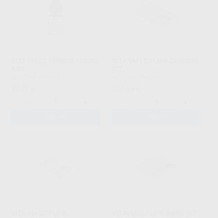
VITA VM LC OPAQUE LIQUID,
VITA VM LC FLOW CHROMA
5 ML
KIT
VITA
|
Ref. H02463
VITA
|
Ref. H02438
12
200
,02
€
,68
€
-
+
-
+
AÑADIR
AÑADIR
VITA VM LC FLOW
VITAVMLC FLOW BASIC KIT