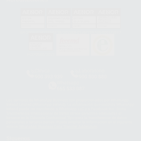
GA-2008/0342
SST-0118/2023
ER-0120/1997
GS-0001/2017
HCO-0060/2023
Clínica
Laboratorio
900 393 939
900 800 880
Whatsapp
665 533 087
Los servicios de WhatsApp Business son proporcionados por WhatsApp
Ireland Limited (WhatsApp Ireland). La información que controla WhatsApp
Ireland puede ser transferida a WhatsApp LLC y a Facebook Inc.. Dicha
Transferencia Internacional de Datos ofrece garantías adecuadas al
basarse en la Cláusula Contractual Tipo para la transferencia de datos
personales a terceros países. Puede ampliar la información en el siguiente
enlace:
WhatsApp Business Data Transfer Addendum
.
Síguenos