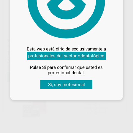
Desbloquea todas tus ventajas
VITA VM LC PRIMER SET
VITA VM LC 4 G
Inicia sesión
para disfrutar de todos
VITA
|
Ref. H02466
VITA
|
Ref. Grupo
Esta web está dirigida exclusivamente a
tus
descuentos y condiciones
194
34
,46
€
214,94 €
,36
€
38,81 €
profesionales del sector odontológico
especiales
Oferta
Sin descuentos adicionales
Pulse Sí para confirmar que usted es
-
+
¡Iniciar sesión!
profesional dental.
AÑADIR
SELECCIONAR REFERENCIA
Sí, soy profesional