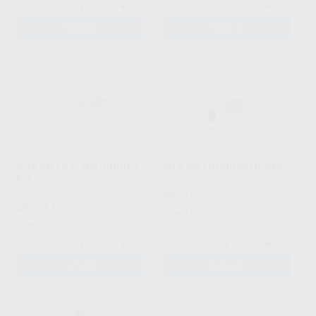
-
+
-
+
AÑADIR
AÑADIR
VITA VM LC FLOW GINGIVA
VITA VM LC PRIMER II, 5 ML
KIT
VITA
|
Ref. H02465
VITA
|
Ref. H02440
86
,85
€
95,99 €
261
,91
€
289,47 €
Oferta
Oferta
-
+
-
+
AÑADIR
AÑADIR