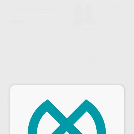
VITA VM LC FLOW 3G
VITA VM LC FLOW 4G
×
VITA
|
Ref. Grupo
VITA
|
Ref. Grupo
34
39
,58
€
39,05 €
,62
€
44,74 €
Sin descuentos adicionales
Sin descuentos adicionales
SELECCIONAR REFERENCIA
SELECCIONAR REFERENCIA