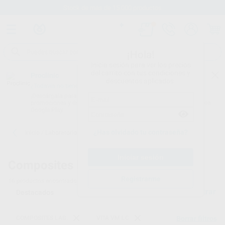
Stock de más de 15.000 productos
¡Hola!
Inicia sesión para ver los precios
del carrito con tus condiciones y
Proclinic
descuentos aplicados.
¿Todavía no tienes nuestra App?
¡Descárgala para ser siempre el primero en conocer nuestras
promociones y descuentos! Disponible en Google Play o App Store.
Google Play
¿Has olvidado tu contraseña?
Inicio
/
Laboratorio
/
Composites lab.
/
Vita vm lc
Composites lab. -
Vita vm lc
Registrarme
16
productos encontrados
Filtrar
COMPOSITES LAB.
VITA VM LC
Borrar filtros