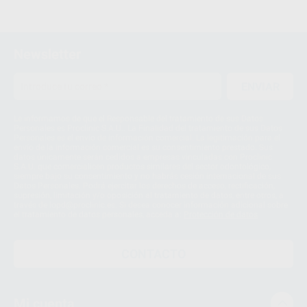
1
Newsletter
ENVIAR
Le informamos de que el Responsable del tratamiento de sus Datos
Personales es Proclinic S.A.U.. La Finalidad del tratamiento de sus Datos
Personales es el envío de información comercial. La legitimación para el
envío de la información comercial es su consentimiento prestado. Sus
datos únicamente serán cedidos a empresas vinculadas con Proclinic
S.A.U. que comercialicen productos similares del sector odontológico,
siempre bajo su consentimiento y no habrás cesión internacional de sus
Datos Personales. Podrá ejercitar los derechos de acceso, rectificación,
supresión, limitación y/o oposición al tratamiento de datos, entre otros, a
través de lopd@proclinic.es. Si desea conocer información adicional sobre
el tratamiento de datos personales, acceda a:
Protección de datos
CONTACTO
Mi cuenta