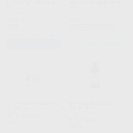
VITA AKZENT LC GINGIVA
VITA VM LC OPAQUE PASTE
KIT
3 G
VITA
|
Ref. H12425
VITA
|
Ref. Grupo
426
26
,82
€
471,74 €
,22
€
29,61 €
Oferta
Sin descuentos adicionales
-
+
AÑADIR
SELECCIONAR REFERENCIA
VITA VM LC PRIMER I, 5 ML
VITA VM LC MODELING
LIQUID 30ML
VITA
|
Ref. H02464
VITA
|
Ref. H02462
127
,07
€
140,45 €
69
,81
€
77,15 €
Oferta
Oferta