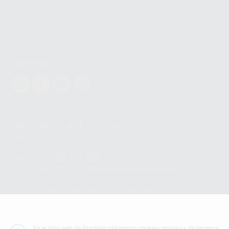
Los servicios de WhatsApp Business son proporcionados por WhatsApp
Ireland Limited (WhatsApp Ireland). La información que controla WhatsApp
Ireland puede ser transferida a WhatsApp LLC y a Facebook Inc.. Dicha
Transferencia Internacional de Datos ofrece garantías adecuadas al
basarse en la Cláusula Contractual Tipo para la transferencia de datos
personales a terceros países. Puede ampliar la información en el siguiente
enlace:
WhatsApp Business Data Transfer Addendum
.
Síguenos
PROCLINIC S.A.U.
Copyright (c) 2026
Aviso legal
Teléfono:
900 393 939
E-mail de contacto:
proclinic@proclinic.es
Condiciones Generales de Contratación
y
Política
de privacidad
Información Corporativa
Política de Cookies
En el sitio web de Proclinic utilizamos cookies propias y de terceros