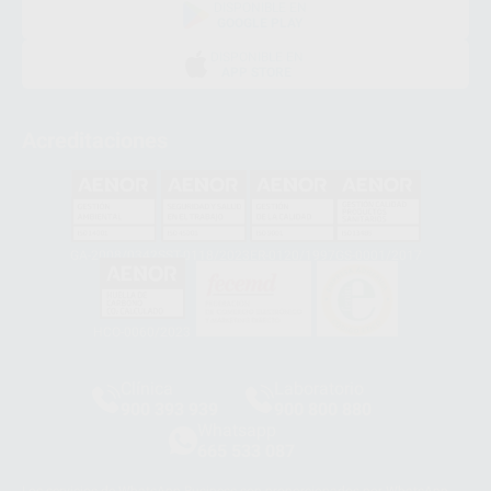
DISPONIBLE EN
GOOGLE PLAY
DISPONIBLE EN
APP STORE
Acreditaciones
GA-2008/0342
SST-0118/2023
ER-0120/1997
GS-0001/2017
HCO-0060/2023
Clínica
Laboratorio
900 393 939
900 800 880
Whatsapp
665 533 087