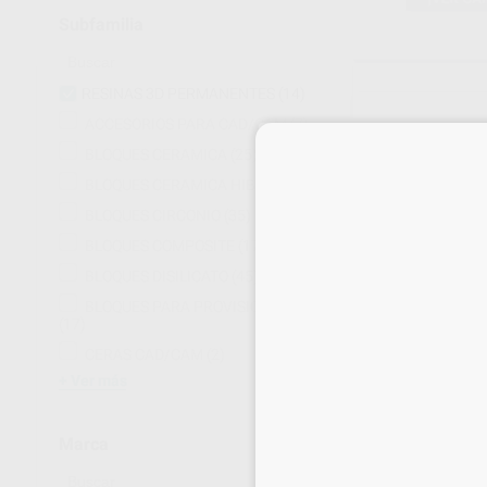
Subfamilia
RESINAS 3D PERMANENTES
(14)
ACCESORIOS PARA CAD/CAM
(7)
BLOQUES CERAMICA
(25)
BLOQUES CERAMICA HIBRIDA
(26)
BLOQUES CIRCONIO
(35)
BLOQUES COMPOSITE
(17)
BLOQUES DISILICATO
(45)
BLOQUES PARA PROVISIONALES
(17)
VARSEOSMILE 
CERAS CAD/CAM
(2)
Envase 500 gr
Ver más
556
,19
€
690,
Sin descuentos 
Marca
SELECCI