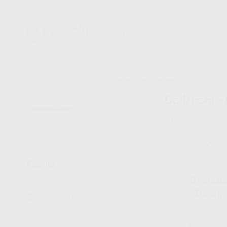
Entrega en 24h
15 días para cambiar de opinión
CLÍNICA
LABORATORIO
EQUIPAMIENTO
Inicio
/
Laboratorio
/
Cad/cam
/
Resinas 3d permanentes
Cad/cam -
Promociones
14
productos enc
VER SOLO OFERTAS
(9)
VER SOLO OUTLET
(1)
CAD/CAM
Familia
CAD/CAM
(14)
Ver más