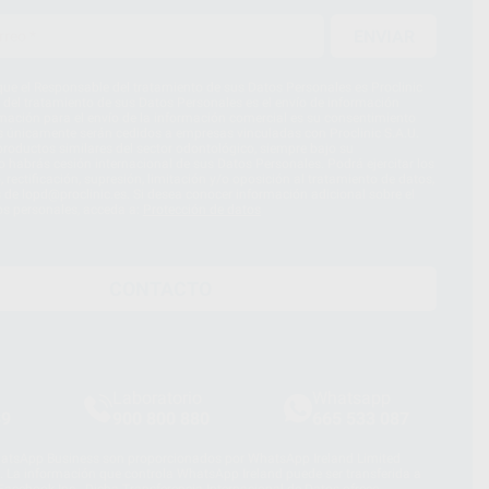
ENVIAR
ue el Responsable del tratamiento de sus Datos Personales es Proclinic
d del tratamiento de sus Datos Personales es el envío de información
imación para el envío de la información comercial es su consentimiento
s únicamente serán cedidos a empresas vinculadas con Proclinic S.A.U.
roductos similares del sector odontológico, siempre bajo su
 habrás cesión internacional de sus Datos Personales. Podrá ejercitar los
 rectificación, supresión, limitación y/o oposición al tratamiento de datos,
és de lopd@proclinic.es. Si desea conocer información adicional sobre el
os personales, acceda a:
Protección de datos
CONTACTO
Laboratorio
Whatsapp
39
900 800 880
665 533 087
hatsApp Business son proporcionados por WhatsApp Ireland Limited
. La información que controla WhatsApp Ireland puede ser transferida a