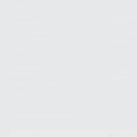
¿Quiénes somos?
Cómo com
Nuestros
Seguimien
compromisos
pedido
Responsabilidad
Devolucio
Social Corporativa
Métodos d
Canal ético
Envío
Código ético
Símbolos 
Sostenibilidad
Compra rá
energética
dientes
Trabaja con nosotros
Preguntas Frecuentes
(FAQ)
Descarga nuestra App
DISPONIBLE EN
DISPONIBLE 