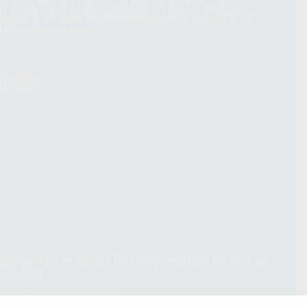
acebook Inc.. Dicha Transferencia Internacional de Datos ofrece
 al basarse en la Cláusula Contractual Tipo para la transferencia de
terceros países. Puede ampliar la información en el siguiente enlace:
s Data Transfer Addendum
.
ndiciones Generales de Contratación
y
Política de
ivacidad
formación Corporativa