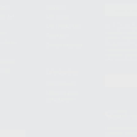
prar
Registro
to del
Mis listas
Le informamos de q
Mis productos
S.A.U.. La Finalida
nes
comercial. La legit
Facturas
prestado. Sus dato
e pago
que comercialicen p
Compra rápida
consentimiento y no
derechos de acceso,
entre otros, a trav
tratamiento de dat
legales
pida
Estudiantes
Odontobook
Material para
estudiantes
Clínica
900 393 9
Los servicios de W
(WhatsApp Ireland)
EN