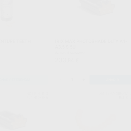
ENTURE TEETH
IRIX MAX PHOTOSHADE DLTY A1-
A3,5 S 5U
Envase 5 unidades
233
,84
€
-
+
ONAR REFERENCIA
AÑADIR
RD PRINTING
DENTSPLY SIRONA 
Ref. H104546
Ref. Gr