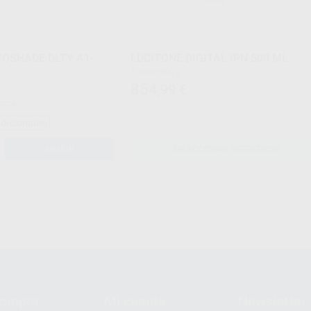
TOSHADE DLTY A1-
LUCITONE DIGITAL IPN 500 ML
Envase 500 g
854
,99
€
00 €
adicionales
AÑADIR
SELECCIONAR REFERENCIA
compra
Mi cuenta
Newsletter