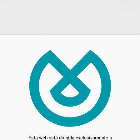
BEGO
B
Ref. Grupo
Ref. Gr
TRINIQ 500 G
VARSEOSMILE TRINIQ 250 G
Envase 250 gr
256
,59
€
91 €
366,55 €
adicionales
Sin descuentos adicionales
Esta web está dirigida exclusivamente a
ONAR REFERENCIA
SELECCIONAR REFERENCIA