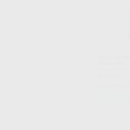
RESINA 3D FR
385NM 500G
Envase 1 x 500 gr.
477
,55
€
561,
Sin descuentos 
SELECCI