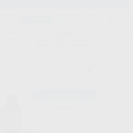
900 393 939
Envíos gratuitos desde 110€
Llama GRATIS a Clínica
Carrito mágico
UDIANTES
FOLLETOS
FORMACIONES
¡Hola!
Inicia sesión para ver los precios
del carrito con tus condiciones y
descuentos aplicados.
Ordenar por
¿Has olvidado tu contraseña?
Registrarme