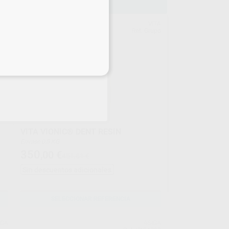
EGO
VITA
upo
Ref. Grupo
eciales
VITA VIONIC® DENT RESIN
Envase 0,5 KG
350
,00
€
451,61 €
Sin descuentos adicionales
SELECCIONAR REFERENCIA
IGA
ASIGA