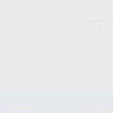
IRIX MAX PHO
A3,5 L 3U
Envase 3 unidades
359
,24
€
468,
Sin descuentos 
-
+
1
Conócenos
Guía de 