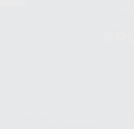
WhatsApp LLC y a F
E
garantías adecuadas
datos personales a 
WhatsApp Busines
Síguenos
Teléfono:
900 393 939
Co
pr
E-mail de contacto:
proclinic@proclinic.es
In