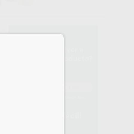
EGO
upo
×