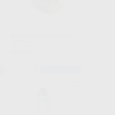
IRIX MAX PHOTOSHADE DLTY A1-
A3,5 M 3U
Envase 3 unidades
312
,55
€
-
+
AÑADIR
LAB
DETAX
upo
Ref. Grupo