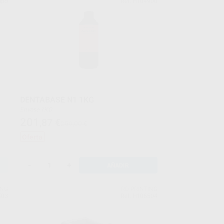
upo
Ref. H104900
DENTABASE N1 1KG
Envase 1KG
201
,87
€
250,00 €
Oferta
-
+
AÑADIR
ING
RD PRINTING
503
Ref. H106504