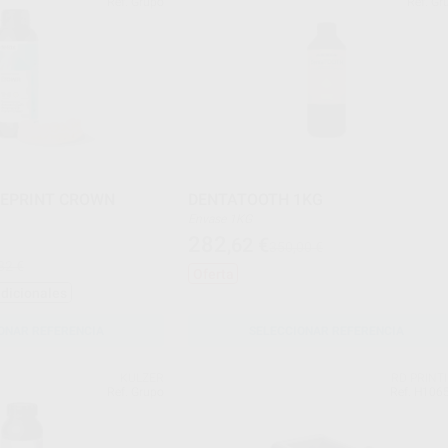
Ref. Grupo
Ref. Gr
EEPRINT CROWN
DENTATOOTH 1KG
Envase 1KG
282
,62
€
350,00 €
82 €
Oferta
adicionales
ONAR REFERENCIA
SELECCIONAR REFERENCIA
KULZER
RD PRINT
Ref. Grupo
Ref. H106