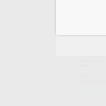
ASIGA
(2)
BEGO
(4)
DENTSPLY SIRONA LAB
(1)
DETAX
(2)
Inicia 
KULZER
(1)
RD PRINTING
(3)
VITA
(1)
Ver más
VARSEOSMILE
BEGO
Envase 250gr
251
,76
€
359,
Sin descuentos 
SELECCI