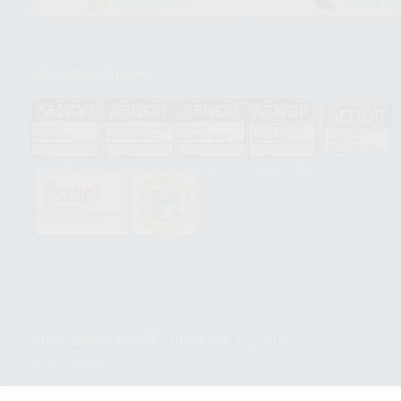
GOOGLE PLAY
APP STOR
Acreditaciones
HCO-0060/2023
GA-2008/0342
SST-0118/2023
ER-0120/1997
GS-0001/2017
PROCLINIC S.A.U.
Copyright (c) 2026
Aviso legal