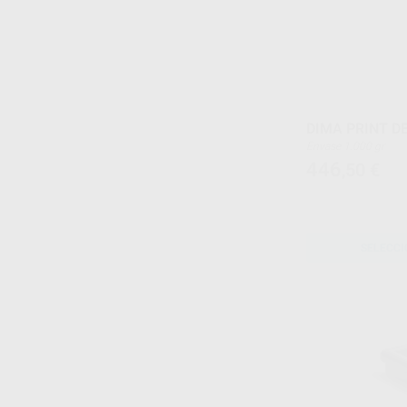
DIMA PRINT D
Envase 1.000 gr
446
,50
€
SELECCI