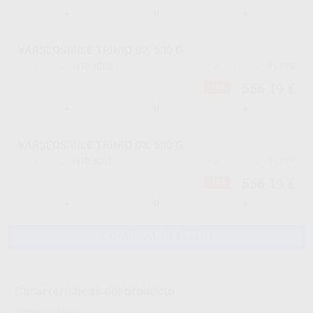
-
+
VARSEOSMILE TRINIQ B2, 500 G
H103068
41178
Ref. Proclinic
Ref. fabricante
556,19 €
-19%
-
+
VARSEOSMILE TRINIQ D3, 500 G
H103069
41179
Ref. Proclinic
Ref. fabricante
556,19 €
-19%
-
+
AÑADIR AL CARRITO
Características del producto
Proclinic informa: