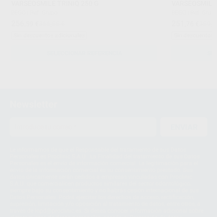
VARSEOSMILE TRINIQ 250 G
VARSEOSMILE
BEGO
|
Ref. Grupo
BEGO
|
Ref. Grup
256
251
,59
€
366,55 €
,76
€
359,6
Sin descuentos adicionales
Sin descuentos 
SELECCIONAR REFERENCIA
SE
Newsletter
ENVIAR
Le informamos de que el Responsable del tratamiento de sus Datos
Personales es Proclinic S.A.U.. La Finalidad del tratamiento de sus Datos
Personales es el envío de información comercial. La legitimación para el
envío de la información comercial es su consentimiento prestado. Sus
datos únicamente serán cedidos a empresas vinculadas con Proclinic
S.A.U. que comercialicen productos similares del sector odontológico,
siempre bajo su consentimiento y no habrás cesión internacional de sus
Datos Personales. Podrá ejercitar los derechos de acceso, rectificación,
supresión, limitación y/o oposición al tratamiento de datos, entre otros, a
través de lopd@proclinic.es. Si desea conocer información adicional sobre