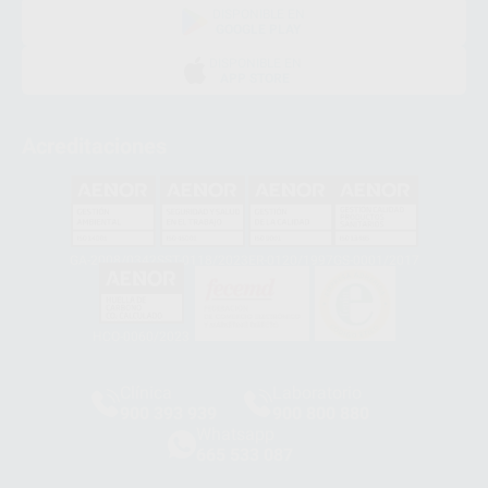
DISPONIBLE EN
GOOGLE PLAY
DISPONIBLE EN
APP STORE
Acreditaciones
GA-2008/0342
SST-0118/2023
ER-0120/1997
GS-0001/2017
HCO-0060/2023
Clínica
Laboratorio
900 393 939
900 800 880
Whatsapp
665 533 087