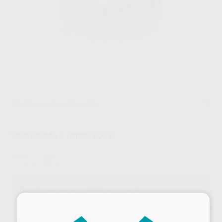
Sin descuentos adicionales
VARSEOSMILE TRINIQ 500 G
Marca
BEGO
Contenido
500 gr
Oferta
556,19 €
Comprando
1 unidad
te ahorras el
19%
×
Precio web
¡Mejor oferta!