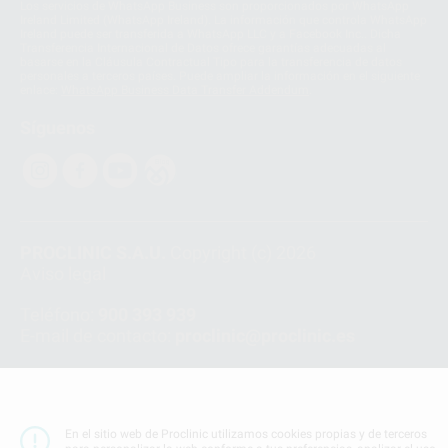
Los servicios de WhatsApp Business son proporcionados por WhatsApp
Ireland Limited (WhatsApp Ireland). La información que controla WhatsApp
Ireland puede ser transferida a WhatsApp LLC y a Facebook Inc.. Dicha
Transferencia Internacional de Datos ofrece garantías adecuadas al
basarse en la Cláusula Contractual Tipo para la transferencia de datos
personales a terceros países. Puede ampliar la información en el siguiente
enlace:
WhatsApp Business Data Transfer Addendum
.
Síguenos
PROCLINIC S.A.U.
Copyright (c) 2026
Aviso legal
Teléfono:
900 393 939
E-mail de contacto:
proclinic@proclinic.es
Condiciones Generales de Contratación
y
Política
de privacidad
Información Corporativa
En el sitio web de Proclinic utilizamos cookies propias y de terceros
Política de Cookies