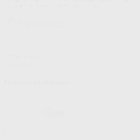
personalizados amplía el espectro de aplicación de VarseoSmile® TriniQ®
y pone de relieve su versatilidad como material dental.
Descargas
Información adicional
Productos relacionados