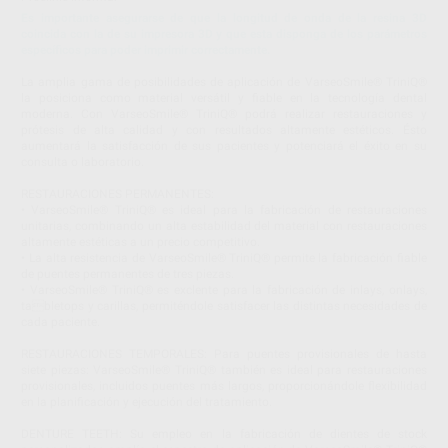
Es importante asegurarse de que la longitud de onda de la resina 3D
coincida con la de su impresora 3D y que esta disponga de los parámetros
específicos para poder imprimir correctamente.
La amplia gama de posibilidades de aplicación de VarseoSmile® TriniQ®
la posiciona como material versátil y fiable en la tecnología dental
moderna. Con VarseoSmile® TriniQ® podrá realizar restauraciones y
prótesis de alta calidad y con resultados altamente estéticos. Ésto
aumentará la satisfacción de sus pacientes y potenciará el éxito en su
consulta o laboratorio.
RESTAURACIONES PERMANENTES:
• VarseoSmile® TriniQ® es ideal para la fabricación de restauraciones
unitarias, combinando un alta estabilidad del material con restauraciones
altamente estéticas a un precio competitivo.
• La alta resistencia de VarseoSmile® TriniQ® permite la fabricación fiable
de puentes permanentes de tres piezas.
• VarseoSmile® TriniQ® es exclente para la fabricación de inlays, onlays,
tabletops y carillas, permiténdole satisfacer las distintas necesidades de
cada paciente.
RESTAURACIONES TEMPORALES: Para puentes provisionales de hasta
siete piezas: VarseoSmile® TriniQ® también es ideal para restauraciones
provisionales, incluidos puentes más largos, proporcionándole flexibilidad
en la planificación y ejecución del tratamiento.
DENTURE TEETH: Su empleo en la fabricación de dientes de stock