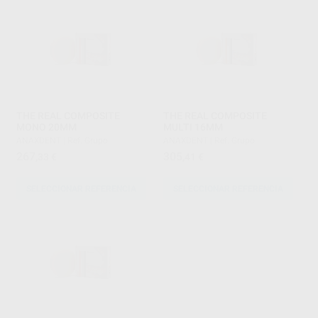
THE REAL COMPOSITE
THE REAL COMPOSITE
MONO 20MM
MULTI 16MM
ANAXDENT
|
Ref. Grupo
ANAXDENT
|
Ref. Grupo
267
305
,33
€
,41
€
SELECCIONAR REFERENCIA
SELECCIONAR REFERENCIA