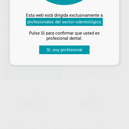
Desbloquea todas tus ventajas
Inicia sesión
para disfrutar de todos
Esta web está dirigida exclusivamente a
tus
descuentos y condiciones
profesionales del sector odontológico
especiales
Pulse Sí para confirmar que usted es
¡Iniciar sesión!
profesional dental.
GRANDIO DISC
VOCO
|
Ref. Grupo
Sí, soy profesional
529
,31
€
SELECCIONAR REFERENCIA
DISCO BRILLIANT CRIOS 18
DISCO BRILLIANT CRIOS