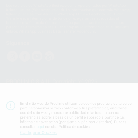
Los servicios de WhatsApp Business son proporcionados por WhatsApp
Ireland Limited (WhatsApp Ireland). La información que controla WhatsApp
Ireland puede ser transferida a WhatsApp LLC y a Facebook Inc.. Dicha
Transferencia Internacional de Datos ofrece garantías adecuadas al
basarse en la Cláusula Contractual Tipo para la transferencia de datos
personales a terceros países. Puede ampliar la información en el siguiente
enlace:
WhatsApp Business Data Transfer Addendum
.
Síguenos
PROCLINIC S.A.U.
Copyright (c) 2026
Aviso legal
Teléfono:
900 393 939
En el sitio web de Proclinic utilizamos cookies propias y de terceros
E-mail de contacto:
proclinic@proclinic.es
para personalizar la web conforme a tus preferencias, analizar el
uso del sitio web y mostrarte publicidad relacionada con tus
preferencias sobre la base de un perfil elaborado a partir de tus
Condiciones Generales de Contratación
y
Política
hábitos de navegación (por ejemplo, páginas visitadas). Puedes
de privacidad
consultar
aquí
nuestra Política de cookies.
Información Corporativa
Configurar Cookies