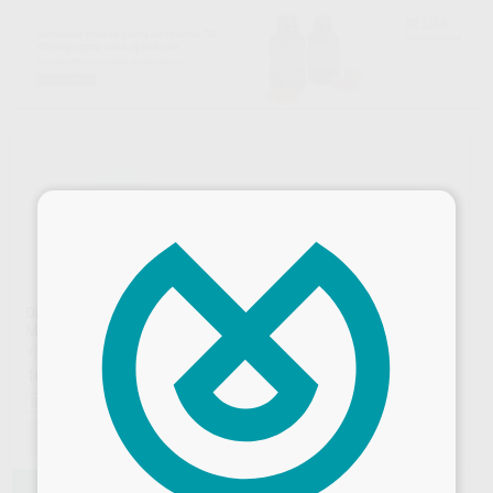
×
DISCO VITA VIONIC
GRANDIO DISC
MULTICOLOR
MULTICOLOR 15MM
VITA
|
Ref. Grupo
VOCO
|
Ref. Grupo
107
470
,39
€
134,24 €
,50
€
545,50 €
Sin descuentos adicionales
Sin descuentos adicionales
SELECCIONAR REFERENCIA
SELECCIONAR REFERENCIA