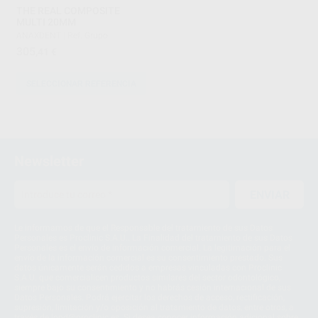
THE REAL COMPOSITE
MULTI 20MM
ANAXDENT
|
Ref. Grupo
305
,41
€
SELECCIONAR REFERENCIA
1
Newsletter
ENVIAR
Le informamos de que el Responsable del tratamiento de sus Datos
Personales es Proclinic S.A.U.. La Finalidad del tratamiento de sus Datos
Personales es el envío de información comercial. La legitimación para el
envío de la información comercial es su consentimiento prestado. Sus
datos únicamente serán cedidos a empresas vinculadas con Proclinic
S.A.U. que comercialicen productos similares del sector odontológico,
siempre bajo su consentimiento y no habrás cesión internacional de sus
Datos Personales. Podrá ejercitar los derechos de acceso, rectificación,
supresión, limitación y/o oposición al tratamiento de datos, entre otros, a
través de lopd@proclinic.es. Si desea conocer información adicional sobre