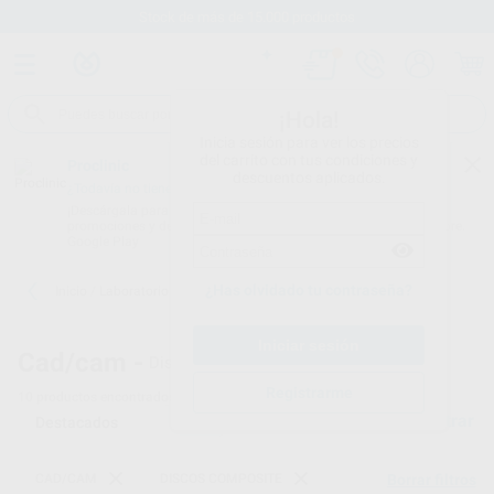
Stock de más de 15.000 productos
¡Hola!
Inicia sesión para ver los precios
del carrito con tus condiciones y
Proclinic
descuentos aplicados.
¿Todavía no tienes nuestra App?
¡Descárgala para ser siempre el primero en conocer nuestras
promociones y descuentos! Disponible en Google Play o App Store.
Google Play
¿Has olvidado tu contraseña?
Inicio
/
Laboratorio
/
Cad/cam
/
Discos composite
Cad/cam -
Discos de composite dental
Registrarme
10
productos encontrados
Filtrar
CAD/CAM
DISCOS COMPOSITE
Borrar filtros