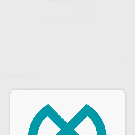
GRANDIO DISC
Marca
VOCO
Contenido
1 unidad
×
Precio web
529
,31
€
615,83 €
Precio con IVA incluido 640,47 €