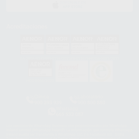
DISPONIBLE EN
APP STORE
Acreditaciones
GA-2008/0342
SST-0118/2023
ER-0120/1997
GS-0001/2017
HCO-0060/2023
Clínica
Laboratorio
900 393 939
900 800 880
Whatsapp
665 533 087
Los servicios de WhatsApp Business son proporcionados por WhatsApp
Ireland Limited (WhatsApp Ireland). La información que controla WhatsApp
Ireland puede ser transferida a WhatsApp LLC y a Facebook Inc.. Dicha
Transferencia Internacional de Datos ofrece garantías adecuadas al