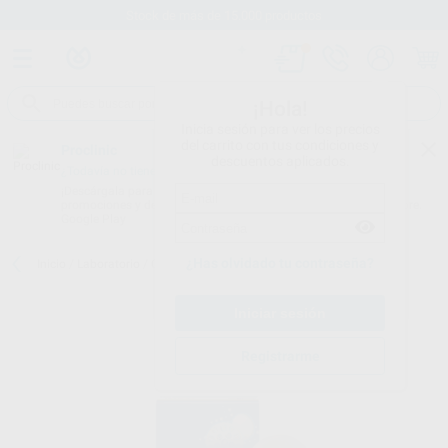
Stock de más de 15.000 productos
¡Hola!
Inicia sesión para ver los precios
del carrito con tus condiciones y
Proclinic
descuentos aplicados.
¿Todavía no tienes nuestra App?
¡Descárgala para ser siempre el primero en conocer nuestras
promociones y descuentos! Disponible en Google Play o App Store.
Google Play
¿Has olvidado tu contraseña?
Inicio
/
Laboratorio
/
Cad/cam
/
Discos composite
/
GRANDIO DISC
Registrarme