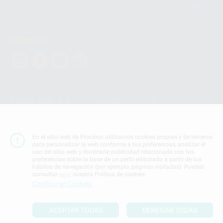
basarse en la Cláusula Contractual Tipo para la transferencia de datos
personales a terceros países. Puede ampliar la información en el siguiente
enlace:
WhatsApp Business Data Transfer Addendum
.
Síguenos
PROCLINIC S.A.U.
Copyright (c) 2026
Aviso legal
Teléfono:
900 393 939
En el sitio web de Proclinic utilizamos cookies propias y de terceros
E-mail de contacto:
proclinic@proclinic.es
para personalizar la web conforme a tus preferencias, analizar el
uso del sitio web y mostrarte publicidad relacionada con tus
preferencias sobre la base de un perfil elaborado a partir de tus
Condiciones Generales de Contratación
y
Política
hábitos de navegación (por ejemplo, páginas visitadas). Puedes
de privacidad
consultar
aquí
nuestra Política de cookies.
Información Corporativa
Configurar Cookies
Política de Cookies
ACEPTAR TODAS
DENEGAR TODAS
SUBIR