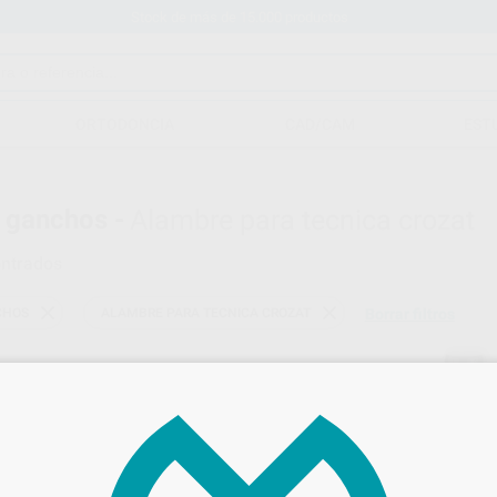
Stock de más de 15.000 productos
ORTODONCIA
CAD/CAM
EST
 ganchos -
Alambre para tecnica crozat
ntrados
CHOS
ALAMBRE PARA TECNICA CROZAT
Borrar filtros