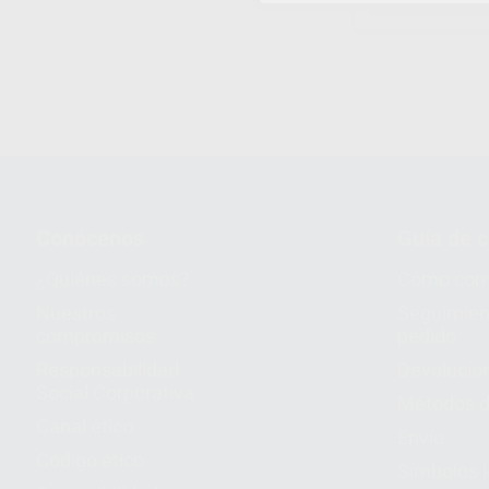
1
Conócenos
Guía de 
¿Quiénes somos?
Cómo com
Nuestros
Seguimien
compromisos
pedido
Responsabilidad
Devolucio
Social Corporativa
Métodos d
Canal ético
Envío
Código ético
Símbolos 