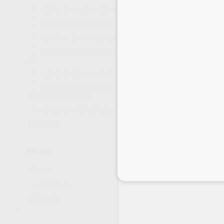
ACERO EN HILO Y BOBINAS
(15)
ACONDICIONADOR ALEACION
(2)
ALAMBRE EN VARILLAS
(1)
ALEACIONES PARA ESQUELETICOS
(7)
ALEACIONES PARA P. FIJA
(18)
GANCHOS METALICOS
PREFORMADOS
(11)
REJILLAS Y REFUERZOS
(8)
Ver más
Marca
ROLLO DE ALA
CROZAT
Inicia 
Envase 1 unidad
LEONE
(1)
80
,51
€
Ver más
SELECCI