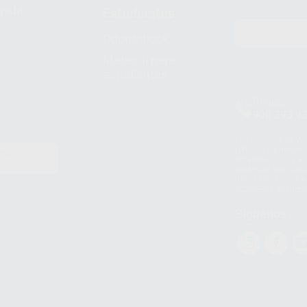
pida
Estudiantes
Odontobook
Material para
estudiantes
Clínica
900 393 9
Los servicios de W
(WhatsApp Ireland)
EN
WhatsApp LLC y a F
E
garantías adecuadas
datos personales a 
WhatsApp Busines
Síguenos