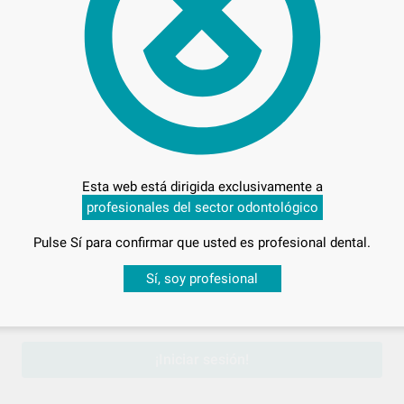
LEONE
Ref. Grupo
Esta web está dirigida exclusivamente a
profesionales del sector odontológico
Pulse Sí para confirmar que usted es profesional dental.
Desbloquea todas tus ventajas
Sí, soy profesional
MBRE TÉCNICA
sesión
para disfrutar de todos tus
descuentos y condiciones esp
¡Iniciar sesión!
ONAR REFERENCIA