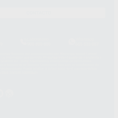
CONTACTO
Laboratorio
Whatsapp
39
900 800 880
665 533 087
hatsApp Business son proporcionados por WhatsApp Ireland Limited
. La información que controla WhatsApp Ireland puede ser transferida a
acebook Inc.. Dicha Transferencia Internacional de Datos ofrece
 al basarse en la Cláusula Contractual Tipo para la transferencia de
terceros países. Puede ampliar la información en el siguiente enlace:
s Data Transfer Addendum
.