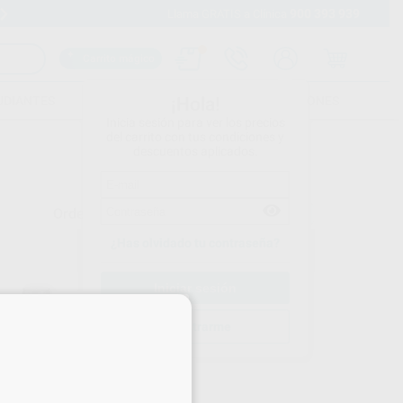
900 393 939
Envíos gratuitos desde 110€
Llama GRATIS a Clínica
Carrito mágico
UDIANTES
FOLLETOS
FORMACIONES
¡Hola!
Inicia sesión para ver los precios
del carrito con tus condiciones y
descuentos aplicados.
Ordenar por
¿Has olvidado tu contraseña?
×
Registrarme