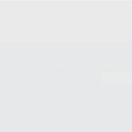
compra
Mi cuenta
Newsletter
prar
Registro
to del
Mis listas
Le informamos de q
Mis productos
S.A.U.. La Finalida
nes
comercial. La legit
Facturas
prestado. Sus dato
e pago
que comercialicen p
Compra rápida
consentimiento y no
derechos de acceso,
entre otros, a trav
tratamiento de dat
legales