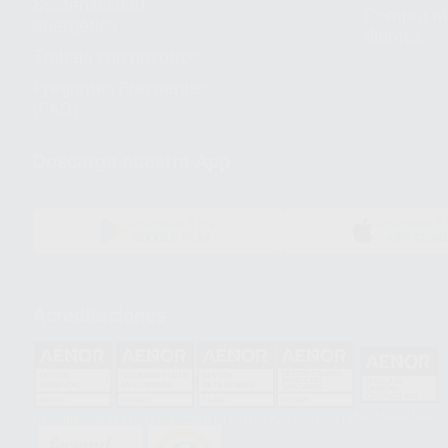
Sostenibilidad
Compra rá
energética
dientes
Trabaja con nosotros
Preguntas Frecuentes
(FAQ)
Descarga nuestra App
DISPONIBLE EN
DISPONIBLE 
GOOGLE PLAY
APP STOR
Acreditaciones
HCO-0060/2023
GA-2008/0342
SST-0118/2023
ER-0120/1997
GS-0001/2017