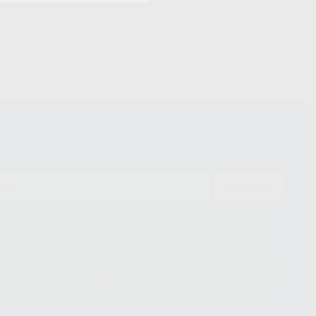
ENVIAR
ue el Responsable del tratamiento de sus Datos Personales es Proclinic
d del tratamiento de sus Datos Personales es el envío de información
imación para el envío de la información comercial es su consentimiento
s únicamente serán cedidos a empresas vinculadas con Proclinic S.A.U.
roductos similares del sector odontológico, siempre bajo su
 habrás cesión internacional de sus Datos Personales. Podrá ejercitar los
 rectificación, supresión, limitación y/o oposición al tratamiento de datos,
és de lopd@proclinic.es. Si desea conocer información adicional sobre el
os personales, acceda a:
Protección de datos