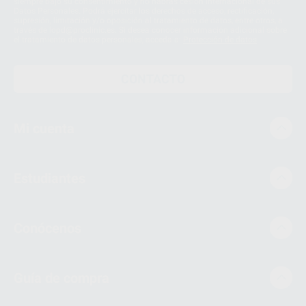
siempre bajo su consentimiento y no habrás cesión internacional de sus
Datos Personales. Podrá ejercitar los derechos de acceso, rectificación,
supresión, limitación y/o oposición al tratamiento de datos, entre otros, a
través de lopd@proclinic.es. Si desea conocer información adicional sobre
el tratamiento de datos personales, acceda a:
Protección de datos
CONTACTO
Mi cuenta
Estudiantes
Conócenos
Guía de compra