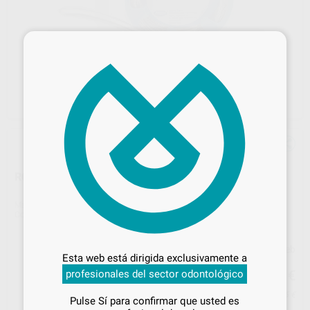
×
ROLLO DE ALAMBRE TÉCNICA CROZAT
Marca
LEONE
Contenido
1 unidad
Desbloquea todas tus ventajas
Precio web
Inicia sesión
para disfrutar de todos
Esta web está dirigida exclusivamente a
tus
descuentos y condiciones
80
,51
€
profesionales del sector odontológico
84,75 €
especiales
Precio con IVA incluido 88,56 €
Pulse Sí para confirmar que usted es
¡Iniciar sesión!