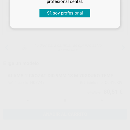
profesional dental.
Sí, soy profesional
ELEGIR MODELO
15 días para cambiar de opinión salvo
anestesias
Elige un modelo
ALAMB T CROZAT DI0,9MM 13 M 70GDURO TEMP
H03747
C0410-09
Ref. Proclinic
Ref. fabricante
80,51 €
84,75 €
-
+
AÑADIR AL CARRITO