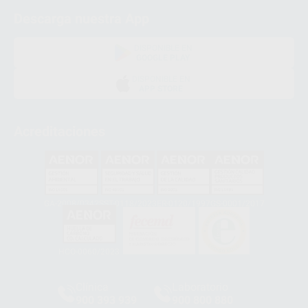
Descarga nuestra App
DISPONIBLE EN
GOOGLE PLAY
DISPONIBLE EN
APP STORE
Acreditaciones
GA-2008/0342
SST-0118/2023
ER-0120/1997
GS-0001/2017
HCO-0060/2023
Clínica
Laboratorio
900 393 939
900 800 880