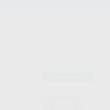
Stock de más de 15.000 productos
¡Hola!
Inicia sesión para ver los precios
del carrito con tus condiciones y
Proclinic
descuentos aplicados.
¿Todavía no tienes nuestra App?
¡Descárgala para ser siempre el primero en conocer nuestras
promociones y descuentos! Disponible en Google Play o App Store.
Google Play
Inicio
/
Laboratorio
/
Alambres y ganchos
/
Alambre para tecnica crozat
/
¿Has olvidado tu contraseña?
ROLLO DE ALAMBRE TÉCNICA CROZAT
Registrarme