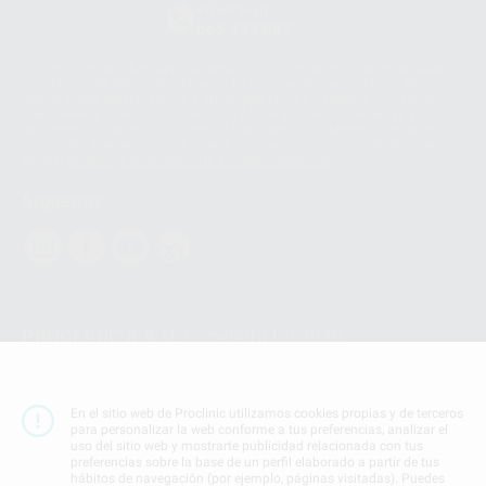
Whatsapp
665 533 087
Los servicios de WhatsApp Business son proporcionados por WhatsApp
Ireland Limited (WhatsApp Ireland). La información que controla WhatsApp
Ireland puede ser transferida a WhatsApp LLC y a Facebook Inc.. Dicha
Transferencia Internacional de Datos ofrece garantías adecuadas al
basarse en la Cláusula Contractual Tipo para la transferencia de datos
personales a terceros países. Puede ampliar la información en el siguiente
enlace:
WhatsApp Business Data Transfer Addendum
.
Síguenos
PROCLINIC S.A.U.
Copyright (c) 2026
Aviso legal
Teléfono:
900 393 939
En el sitio web de Proclinic utilizamos cookies propias y de terceros
E-mail de contacto:
proclinic@proclinic.es
para personalizar la web conforme a tus preferencias, analizar el
uso del sitio web y mostrarte publicidad relacionada con tus
preferencias sobre la base de un perfil elaborado a partir de tus
Condiciones Generales de Contratación
y
Política
hábitos de navegación (por ejemplo, páginas visitadas). Puedes