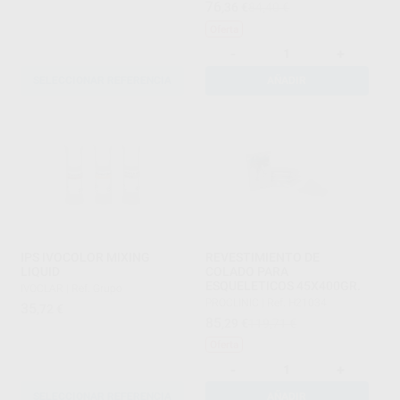
76
,36
€
84,40 €
Oferta
-
+
SELECCIONAR REFERENCIA
AÑADIR
IPS IVOCOLOR MIXING
REVESTIMIENTO DE
LIQUID
COLADO PARA
ESQUELETICOS 45X400GR.
IVOCLAR
|
Ref. Grupo
PROCLINIC
|
Ref. H21034
35
,72
€
85
,29
€
119,71 €
Oferta
-
+
SELECCIONAR REFERENCIA
AÑADIR