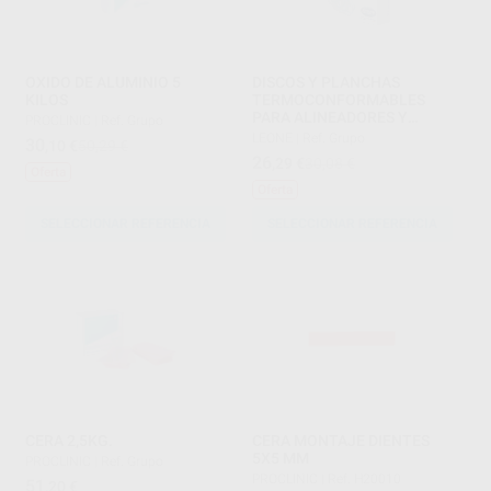
OXIDO DE ALUMINIO 5
DISCOS Y PLANCHAS
KILOS
TERMOCONFORMABLES
PARA ALINEADORES Y
PROCLINIC
|
Ref. Grupo
RETENEDORES
LEONE
|
Ref. Grupo
30
,10
€
50,29 €
26
,29
€
30,08 €
Oferta
Oferta
SELECCIONAR REFERENCIA
SELECCIONAR REFERENCIA
CERA 2,5KG.
CERA MONTAJE DIENTES
5X5 MM
PROCLINIC
|
Ref. Grupo
PROCLINIC
|
Ref. H20010
51
,20
€