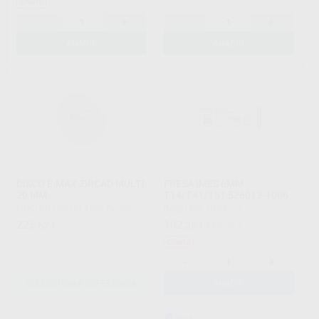
Oferta
-
+
-
+
AÑADIR
AÑADIR
DISCO E.MAX ZIRCAD MULTI
FRESA IMES 6MM
20 MM.
T14/T41/T51 526013-1006
IVOCLAR DIGITAL
|
Ref. Grupo
IMES
|
Ref. H103727
225
102
,62
€
,26
€
113,02 €
Oferta
-
+
SELECCIONAR REFERENCIA
AÑADIR