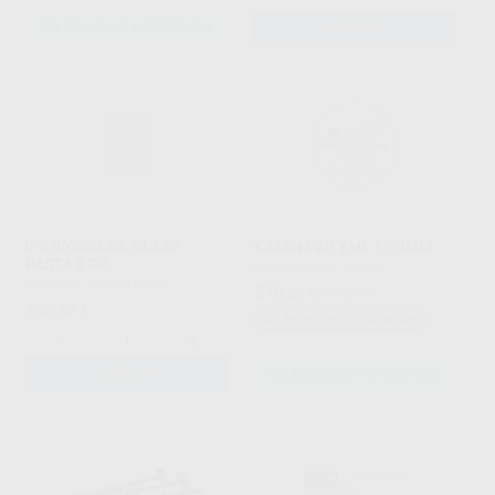
SELECCIONAR REFERENCIA
AÑADIR
IPS IVOCOLOR GLAZE
KATANA ZR YML T:22MM
PASTA 9 GR.
KATANA
|
Ref. Grupo
IVOCLAR
|
Ref. H61998
240
,69
€
254,92 €
149
,62
€
Sin descuentos adicionales
-
+
AÑADIR
SELECCIONAR REFERENCIA