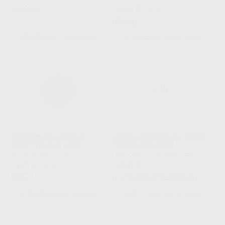
369
58
,93
€
,23
€
64,60 €
Oferta
SELECCIONAR REFERENCIA
SELECCIONAR REFERENCIA
DISCO PMMA 4DESIGN
FRESA PROGRAMILL PM3/5
MULTI 5 CAPAS 16MM
VERDE PMMA/DCL
4DESIGN
|
Ref. Grupo
IVOCLAR DIGITAL
|
Ref. Grupo
71
69
,51
€
87,65 €
,91
€
Oferta
Sin descuentos adicionales
SELECCIONAR REFERENCIA
SELECCIONAR REFERENCIA