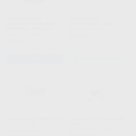
HEBODUR COLOR
IPS E.MAX CAD
AMARILLO TIPO III PARA
CEREC/INLAB LT A14(L)
REMOVIBLE TIPO III/3
IVOCLAR
|
Ref. Grupo
HEBOR
|
Ref. H00084
308
,20
€
75
,52
€
-
+
AÑADIR
SELECCIONAR REFERENCIA
VARSEOSMILE TRINIQ 500 G
YESO DURO TIPO IV/4 ROSA
25 KG
BEGO
|
Ref. Grupo
PROCLINIC
|
Ref. H62010
556
,19
€
690,91 €
92