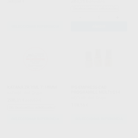
300
261
,04
€
,21
€
277,00 €
Sin descuentos adicionales
-
+
SELECCIONAR REFERENCIA
AÑADIR
KATANA ZR YML T:18MM
IPS EMPRESS CAD
PROGRAMILL MULTI C14
KATANA
|
Ref. Grupo
IVOCLAR
|
Ref. Grupo
206
,31
€
218,50 €
118
,16
€
Sin descuentos adicionales
SELECCIONAR REFERENCIA
SELECCIONAR REFERENCIA