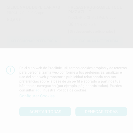
SILICONA DE DUPLICAR A+B
FRESAS PROGRAMILL TOOL
PM7 AZUL TI
PROCLINIC
|
Ref. Grupo
IVOCLAR DIGITAL
|
Ref. Grupo
80
,65
€
88
,11
€
92,75 €
Sin descuentos adicionales
SELECCIONAR REFERENCIA
SELECCIONAR REFERENCIA
En el sitio web de Proclinic utilizamos cookies propias y de terceros
para personalizar la web conforme a tus preferencias, analizar el
uso del sitio web y mostrarte publicidad relacionada con tus
preferencias sobre la base de un perfil elaborado a partir de tus
hábitos de navegación (por ejemplo, páginas visitadas). Puedes
consultar
aquí
nuestra Política de cookies.
Configurar Cookies
REFUERZO DE PALADARES
CURE 2,5
ESPECIAL
ASIGA
|
Ref. H104760
DENTAURUM
|
Ref. H03813
5.980
ACEPTAR TODAS
DENEGAR TODAS
,00
€
66
,72
€
73,74 €
Oferta
-
+
-
+