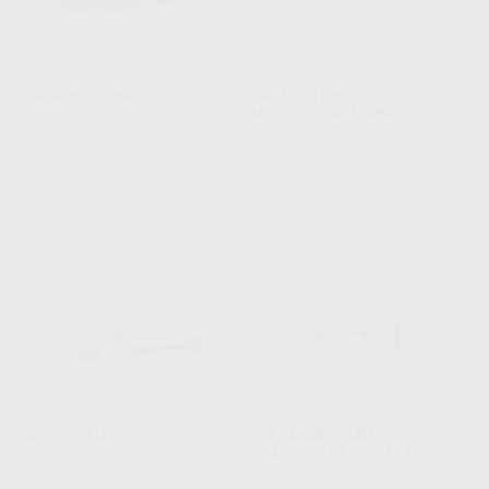
SR NEXCO GINGIVA
GRANDIO DISC
MULTICOLOR 15MM
IVOCLAR
|
Ref. Grupo
VOCO
|
Ref. Grupo
29
,81
€
32,40 €
470
,50
€
545,50 €
Sin descuentos adicionales
Sin descuentos adicionales
SELECCIONAR REFERENCIA
SELECCIONAR REFERENCIA
OBJECT FIX
FRESA IMES 3MM
T14/T41/T51 530013 1003
IVOCLAR
|
Ref. Grupo
IMES
|
Ref. H103707
25
,32
€