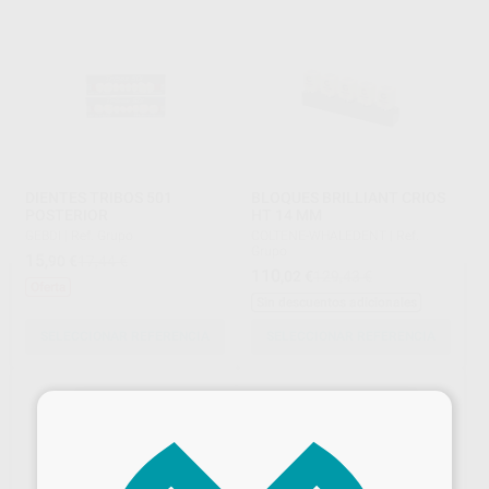
DIENTES TRIBOS 501
BLOQUES BRILLIANT CRIOS
POSTERIOR
HT 14 MM
GEBDI
|
Ref. Grupo
COLTENE-WHALEDENT
|
Ref.
Grupo
15
,90
€
17,44 €
110
,02
€
129,43 €
Oferta
Sin descuentos adicionales
SELECCIONAR REFERENCIA
SELECCIONAR REFERENCIA
×