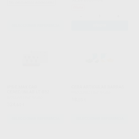
,09
€
120,45 €
Sin descuentos adicionales
Oferta
-
+
SELECCIONAR REFERENCIA
AÑADIR
IPS E.MAX CAD
CERA ARTICULAR BARRAS
CEREC/INLAB LT B32
PROCLINIC
|
Ref. Grupo
IVOCLAR
|
Ref. Grupo
18
,05
€
324
,60
€
SELECCIONAR REFERENCIA
SELECCIONAR REFERENCIA