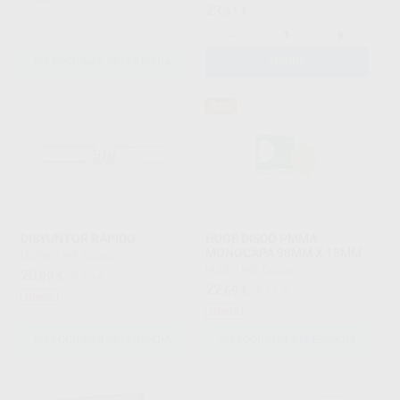
23
,51
€
-
+
SELECCIONAR REFERENCIA
AÑADIR
33%
DISYUNTOR RÁPIDO
HUGE DISCO PMMA
MONOCAPA 98MM X 18MM
LEONE
|
Ref. Grupo
HUGE
|
Ref. Grupo
20
,99
€
25,73 €
22
,69
€
34,11 €
Oferta
Oferta
SELECCIONAR REFERENCIA
SELECCIONAR REFERENCIA