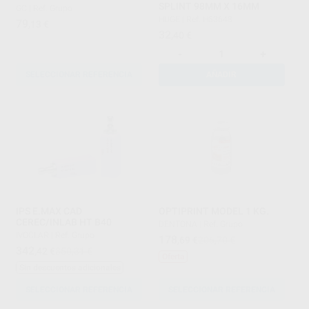
SPLINT 98MM X 16MM
GC
|
Ref. Grupo
HUGE
|
Ref. H53648
79
,13
€
32
,40
€
-
+
SELECCIONAR REFERENCIA
AÑADIR
IPS E.MAX CAD
OPTIPRINT MODEL 1 KG.
CEREC/INLAB HT B40
DENTONA
|
Ref. Grupo
IVOCLAR
|
Ref. Grupo
178
,69
€
206,70 €
342
,42
€
350,31 €
Oferta
Sin descuentos adicionales
SELECCIONAR REFERENCIA
SELECCIONAR REFERENCIA