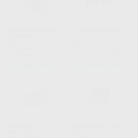
IPS-INLINE OPAQUER A-D
OPTIGLAZE COLOR CLEAR
REPOSICION 9G.
GC
|
Ref. Grupo
IVOCLAR
|
Ref. Grupo
53
,00
€
72,45 €
84
,41
€
86,35 €
Sin descuentos adicionales
Sin descuentos adicionales
SELECCIONAR REFERENCIA
SELECCIONAR REFERENCIA
IPS E.MAX CAD
DURGUIX CAJA 25 K TIPO
CEREC/INLAB LT A16(L)
III/3
IVOCLAR
|
Ref. Grupo
PROTECHNO
|
Ref. Grupo