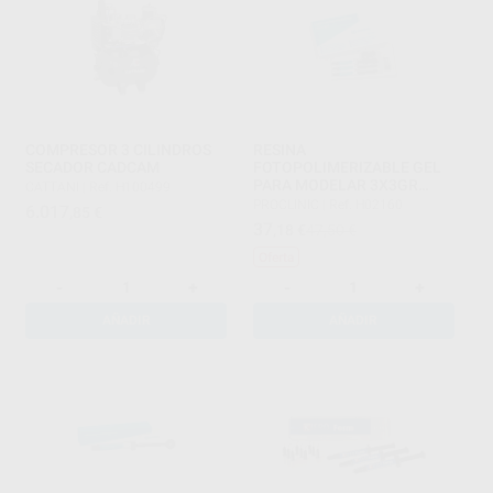
COMPRESOR 3 CILINDROS
RESINA
SECADOR CADCAM
FOTOPOLIMERIZABLE GEL
PARA MODELAR 3X3GR
CATTANI
|
Ref. H100499
ROJA
PROCLINIC
|
Ref. H02160
6.017
,85
€
37
,18
€
47,50 €
Oferta
-
+
-
+
AÑADIR
AÑADIR