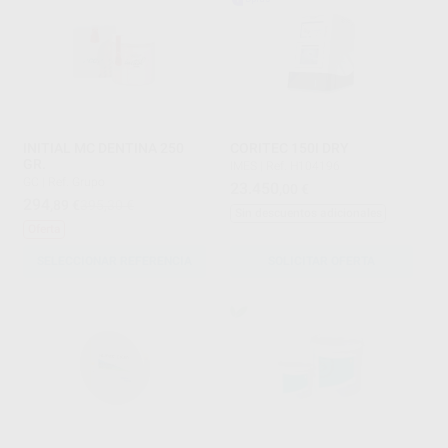
INITIAL MC DENTINA 250
CORITEC 150I DRY
GR.
IMES
|
Ref. H104196
GC
|
Ref. Grupo
23.450
,00
€
294
,89
€
395,30 €
Sin descuentos adicionales
Oferta
SELECCIONAR REFERENCIA
SOLICITAR OFERTA