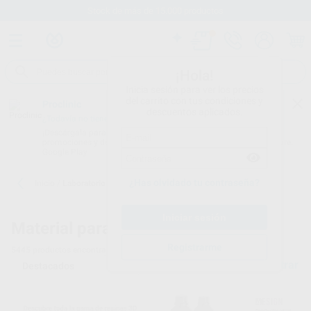
Envíos gratuitos desde 110€
¡Hola!
Inicia sesión para ver los precios
del carrito con tus condiciones y
Proclinic
descuentos aplicados.
¿Todavía no tienes nuestra App?
¡Descárgala para ser siempre el primero en conocer nuestras
promociones y descuentos! Disponible en Google Play o App Store.
Google Play
¿Has olvidado tu contraseña?
Inicio
/
Laboratorio
Material para laboratorio dental - 6
Registrarme
5445
productos encontrados
Filtrar