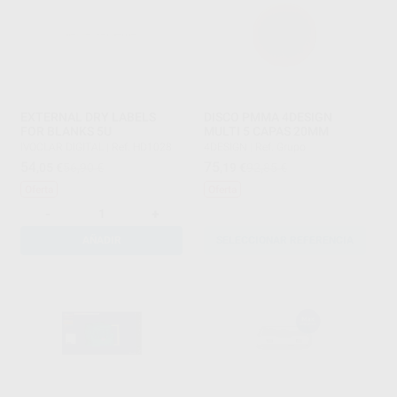
EXTERNAL DRY LABELS
DISCO PMMA 4DESIGN
FOR BLANKS 5U
MULTI 5 CAPAS 20MM
IVOCLAR DIGITAL
|
Ref. HD1028
4DESIGN
|
Ref. Grupo
54
75
,05
€
56,90 €
,19
€
92,85 €
Oferta
Oferta
-
+
AÑADIR
SELECCIONAR REFERENCIA