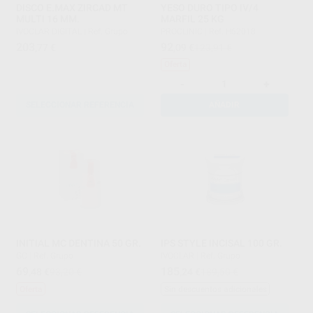
DISCO E.MAX ZIRCAD MT
YESO DURO TIPO IV/4
MULTI 16 MM.
MARFIL 25 KG
IVOCLAR DIGITAL
|
Ref. Grupo
PROCLINIC
|
Ref. H62018
203
92
,77
€
,09
€
123,91 €
Oferta
-
+
SELECCIONAR REFERENCIA
AÑADIR
INITIAL MC DENTINA 50 GR.
IPS STYLE INCISAL 100 GR.
GC
|
Ref. Grupo
IVOCLAR
|
Ref. Grupo
69
185
,48
€
93,20 €
,24
€
189,50 €
Oferta
Sin descuentos adicionales