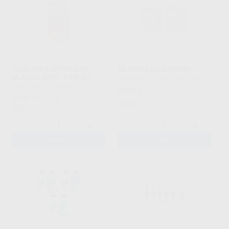
YESO PARA ARTICULAR
SILICONA DE ADICIÓN
BLANCO 20KG. TIPO II/2
PROCLINIC EXPERT
|
Ref. H00194
HINRICHS
|
Ref. H00049
94
,99
€
117,50 €
54
,51
€
60,25 €
Oferta
Oferta
-
+
-
+
AÑADIR
AÑADIR