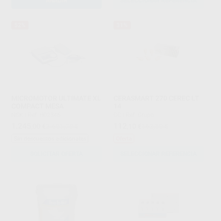
AÑADIR
SELECCIONAR REFERENCIA
52%
31%
MICROMOTOR ULTIMATE XL
CERASMART 270 CEREC LT
COMPACT MESA
14
NSK
|
Ref. H02346
GC
|
Ref. Grupo
1.245
112
,00
€
2.601,78 €
,10
€
162,10 €
Sin descuentos adicionales
Oferta
SOLICITAR OFERTA
SELECCIONAR REFERENCIA