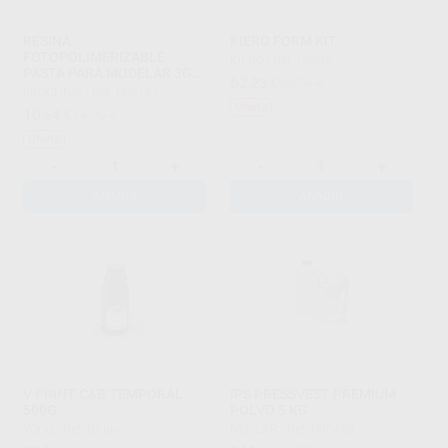
RESINA
KIERO FORM KIT
FOTOPOLIMERIZABLE
KIERO
|
Ref. H0016
PASTA PARA MODELAR 3GR
62
,23
€
68,79 €
AZUL
PROCLINIC
|
Ref. H02161
Oferta
10
,64
€
14,00 €
Oferta
-
+
-
+
AÑADIR
AÑADIR
V PRINT C&B TEMPORAL
IPS PRESSVEST PREMIUM
500G
POLVO 5 KG
VOCO
|
Ref. Grupo
IVOCLAR
|
Ref. H00428