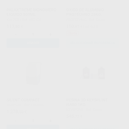
PALAXTREME MONOMERO
OXIDO DE ALUMINIO
LIQUIDO 500ML
PROTECHNO 25KG.
KULZER
|
Ref. H02124
PROTECHNO
|
Ref. Grupo
113
150
,90
€
,81
€
165,60 €
Oferta
-
+
AÑADIR
SELECCIONAR REFERENCIA
SILENT COMPACT
RESINA 3D KEYSPLINT
HARD 1KG
RENFERT
|
Ref. H92896
KEYSTONE
|
Ref. Grupo
1.278
,50
€
545
,77
€
-
+