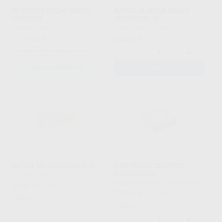
MÓDULO EXOCAD MODEL
BANDEJA ASIGA MAX/2
CREATOR
UNIVERSAL 5L
EXOCAD
|
Ref. H16585
ASIGA
|
Ref. H104009
2.170
245
,00
€
,10
€
Sin descuentos adicionales
-
+
SOLICITAR OFERTA
AÑADIR
INITIAL MC OPAQUER 3GR.
FINE FILTER ZENOTEC
CYCLON H13
GC
|
Ref. Grupo
IVOCLAR DIGITAL
|
Ref. HD1040
29
,41
€
39,40 €
121
,12
€
127,50 €
Oferta
Oferta
-
+