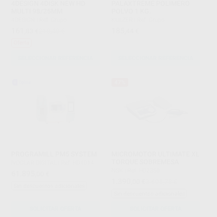
4DESIGN 4DISK NEW HD
PALAXTREME POLIMERO
MULTI 98/25MM
POLVO 1 KG.
4DESIGN
|
Ref. Grupo
KULZER
|
Ref. Grupo
161
185
,83
€
218,40 €
,44
€
Oferta
SELECCIONAR REFERENCIA
SELECCIONAR REFERENCIA
47%
PROGRAMILL PM5 SYSTEM
MICROMOTOR ULTIMATE XL
TORQUE SOBREMESA
IVOCLAR DIGITAL
|
Ref. HD1014
NSK
|
Ref. H02350
61.895
,00
€
1.390
,00
€
2.601,78 €
Sin descuentos adicionales
Sin descuentos adicionales
SOLICITAR OFERTA
SOLICITAR OFERTA