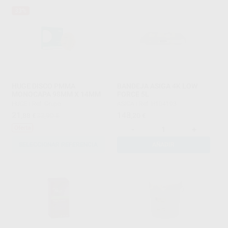
33%
HUGE DISCO PMMA
BANDEJA ASIGA 4K LOW
MONOCAPA 98MM X 14MM
FORCE 5L
HUGE
|
Ref. Grupo
ASIGA
|
Ref. H104193
21
148
,88
€
32,90 €
,20
€
Oferta
-
+
SELECCIONAR REFERENCIA
AÑADIR