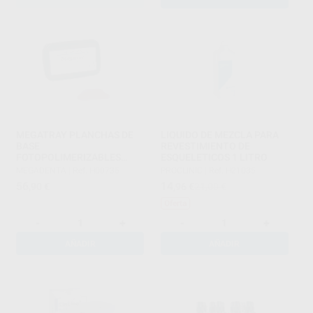
MEGATRAY PLANCHAS DE
LIQUIDO DE MEZCLA PARA
BASE
REVESTIMIENTO DE
FOTOPOLIMERIZABLES
ESQUELETICOS 1 LITRO
ROSAS
MEGADENTA
|
Ref. H00735
PROCLINIC
|
Ref. H21035
56
14
,90
€
,96
€
21,00 €
Oferta
-
+
-
+
AÑADIR
AÑADIR