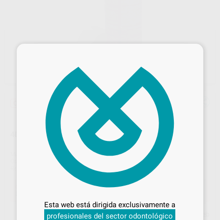
×
Oferta
4DESIGN SCAN ESCANEADO SPRAY DE 500ML
Marca
4DESIGN
Contenido
500 ml
Ref. Proclinic
H44300
Desbloquea todas tus ventajas
Oferta
31,71 €
Comprando
1 unidad
te ahorras el
29%
Inicia sesión
para disfrutar de todos
Esta web está dirigida exclusivamente a
tus
descuentos y condiciones
Precio web
profesionales del sector odontológico
especiales