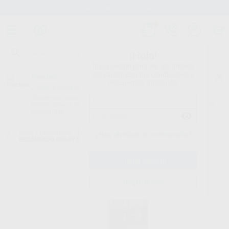
Stock de más de 15.000 productos
¡Hola!
Inicia sesión para ver los precios
del carrito con tus condiciones y
Proclinic
descuentos aplicados.
¿Todavía no tienes nuestra App?
¡Descárgala para ser siempre el primero en conocer nuestras
promociones y descuentos! Disponible en Google Play o App Store.
Google Play
Inicio
/
Laboratorio
/
Cad/cam
/
Scan spray
/
4DESIGN SCAN
¿Has olvidado tu contraseña?
ESCANEADO SPRAY DE 500ML
Registrarme