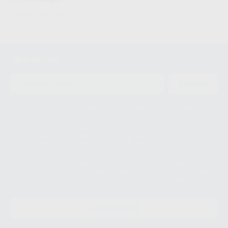
Hojas de seguridad
Newsletter
ENVIAR
Le informamos de que el Responsable del tratamiento de sus Datos
Personales es Proclinic S.A.U.. La Finalidad del tratamiento de sus Datos
Personales es el envío de información comercial. La legitimación para el
envío de la información comercial es su consentimiento prestado. Sus
datos únicamente serán cedidos a empresas vinculadas con Proclinic
S.A.U. que comercialicen productos similares del sector odontológico,
siempre bajo su consentimiento y no habrás cesión internacional de sus
Datos Personales. Podrá ejercitar los derechos de acceso, rectificación,
supresión, limitación y/o oposición al tratamiento de datos, entre otros, a
través de lopd@proclinic.es. Si desea conocer información adicional sobre
el tratamiento de datos personales, acceda a:
Protección de datos
CONTACTO