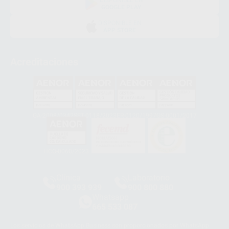
GOOGLE PLAY
DISPONIBLE EN
APP STORE
Acreditaciones
GA-2008/0342
SST-0118/2023
ER-0120/1997
GS-0001/2017
HCO-0060/2023
Clínica
Laboratorio
900 393 939
900 800 880
Whatsapp
665 533 087
Los servicios de WhatsApp Business son proporcionados por WhatsApp