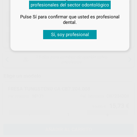
tus
descuentos y condiciones
Precio con IVA incluido 19,03 €
profesionales del sector odontológico
especiales
Pulse Sí para confirmar que usted es profesional
¡Iniciar sesión!
dental.
Sí, soy profesional
ELEGIR CANTIDAD
15 días para cambiar de opinión salvo
anestesias
Elige un modelo
FRESA TUNGSTENO CA CB7.204.008
98171
CB7204008
Ref. Proclinic
Ref. fabricante
15,73 €
16,56 €
-
+
AÑADIR AL CARRITO