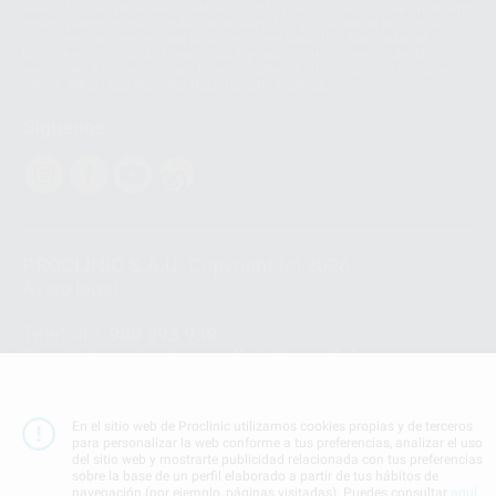
Ireland Limited (WhatsApp Ireland). La información que controla WhatsApp
Ireland puede ser transferida a WhatsApp LLC y a Facebook Inc.. Dicha
Transferencia Internacional de Datos ofrece garantías adecuadas al
basarse en la Cláusula Contractual Tipo para la transferencia de datos
personales a terceros países. Puede ampliar la información en el siguiente
enlace:
WhatsApp Business Data Transfer Addendum
.
Síguenos
PROCLINIC S.A.U.
Copyright (c) 2026
Aviso legal
Teléfono:
900 393 939
E-mail de contacto:
proclinic@proclinic.es
Condiciones Generales de Contratación
y
Política
de privacidad
En el sitio web de Proclinic utilizamos cookies propias y de terceros
para personalizar la web conforme a tus preferencias, analizar el uso
Información Corporativa
del sitio web y mostrarte publicidad relacionada con tus preferencias
Política de Cookies
sobre la base de un perfil elaborado a partir de tus hábitos de
navegación (por ejemplo, páginas visitadas). Puedes consultar
aquí