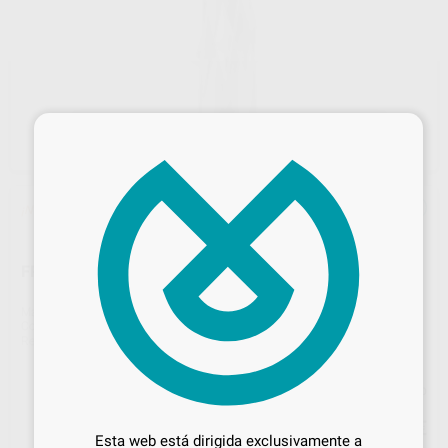
×
¡Novedad!
FRESA TUNGSTENO CA CB5TR.204.012
Marca
DZ
Contenido
5 unidades
Ref. Proclinic
98170
Ref. fabricante
CB5TR314012
Precio web
Desbloquea todas tus ventajas
38
,45
€
40,47 €
Inicia sesión
para disfrutar de todos
Esta web está dirigida exclusivamente a