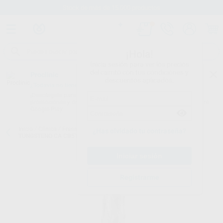
Stock de más de 15.000 productos
¡Hola!
Inicia sesión para ver los precios
del carrito con tus condiciones y
Proclinic
descuentos aplicados.
¿Todavía no tienes nuestra App?
¡Descárgala para ser siempre el primero en conocer nuestras
promociones y descuentos! Disponible en Google Play o App Store.
Google Play
Inicio
/
Clínica
/
Fresas
/
Fresas tungsteno contra-ángulo
/
FRESA
¿Has olvidado tu contraseña?
TUNGSTENO CA CB5TR.204.012
Registrarme