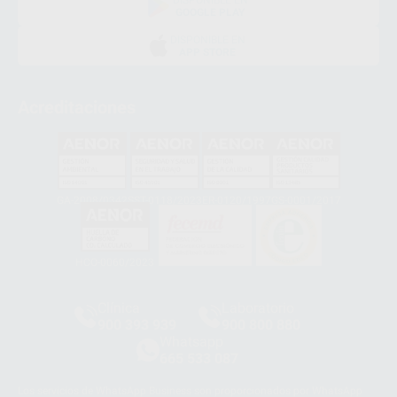
GOOGLE PLAY
DISPONIBLE EN
APP STORE
Acreditaciones
GA-2008/0342
SST-0118/2023
ER-0120/1997
GS-0001/2017
HCO-0060/2023
Clínica
Laboratorio
900 393 939
900 800 880
Whatsapp
665 533 087
Los servicios de WhatsApp Business son proporcionados por WhatsApp