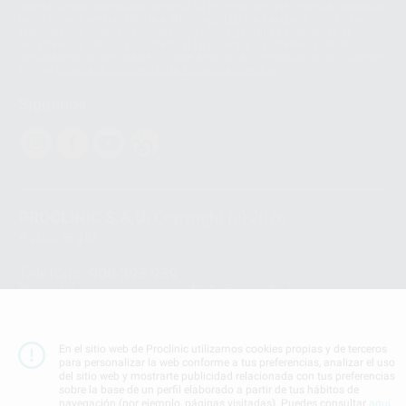
Ireland Limited (WhatsApp Ireland). La información que controla WhatsApp
Ireland puede ser transferida a WhatsApp LLC y a Facebook Inc.. Dicha
Transferencia Internacional de Datos ofrece garantías adecuadas al
basarse en la Cláusula Contractual Tipo para la transferencia de datos
personales a terceros países. Puede ampliar la información en el siguiente
enlace:
WhatsApp Business Data Transfer Addendum
.
Síguenos
PROCLINIC S.A.U.
Copyright (c) 2026
Aviso legal
Teléfono:
900 393 939
E-mail de contacto:
proclinic@proclinic.es
Condiciones Generales de Contratación
y
Política
de privacidad
En el sitio web de Proclinic utilizamos cookies propias y de terceros
para personalizar la web conforme a tus preferencias, analizar el uso
Información Corporativa
del sitio web y mostrarte publicidad relacionada con tus preferencias
Política de Cookies
sobre la base de un perfil elaborado a partir de tus hábitos de
navegación (por ejemplo, páginas visitadas). Puedes consultar
aquí