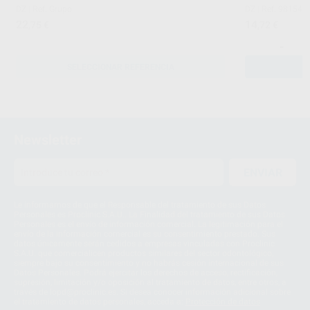
DZ
|
Ref. Grupo
DZ
|
Ref. 98154
22
14
,75
€
,72
€
-
SELECCIONAR REFERENCIA
Newsletter
ENVIAR
Le informamos de que el Responsable del tratamiento de sus Datos
Personales es Proclinic S.A.U.. La Finalidad del tratamiento de sus Datos
Personales es el envío de información comercial. La legitimación para el
envío de la información comercial es su consentimiento prestado. Sus
datos únicamente serán cedidos a empresas vinculadas con Proclinic
S.A.U. que comercialicen productos similares del sector odontológico,
siempre bajo su consentimiento y no habrás cesión internacional de sus
Datos Personales. Podrá ejercitar los derechos de acceso, rectificación,
supresión, limitación y/o oposición al tratamiento de datos, entre otros, a
través de lopd@proclinic.es. Si desea conocer información adicional sobre
el tratamiento de datos personales, acceda a:
Protección de datos