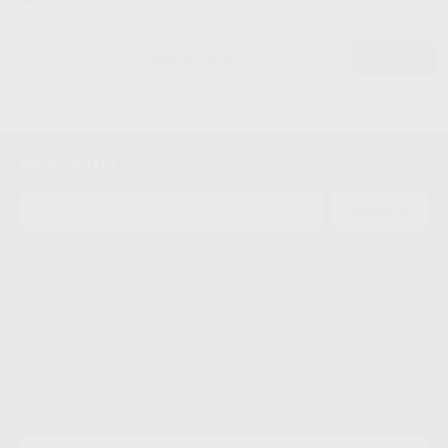
-
SELECCIONAR REFERENCIA
Newsletter
ENVIAR
Le informamos de que el Responsable del tratamiento de sus Datos
Personales es Proclinic S.A.U.. La Finalidad del tratamiento de sus Datos
Personales es el envío de información comercial. La legitimación para el
envío de la información comercial es su consentimiento prestado. Sus
datos únicamente serán cedidos a empresas vinculadas con Proclinic
S.A.U. que comercialicen productos similares del sector odontológico,
siempre bajo su consentimiento y no habrás cesión internacional de sus
Datos Personales. Podrá ejercitar los derechos de acceso, rectificación,
supresión, limitación y/o oposición al tratamiento de datos, entre otros, a
través de lopd@proclinic.es. Si desea conocer información adicional sobre
el tratamiento de datos personales, acceda a:
Protección de datos