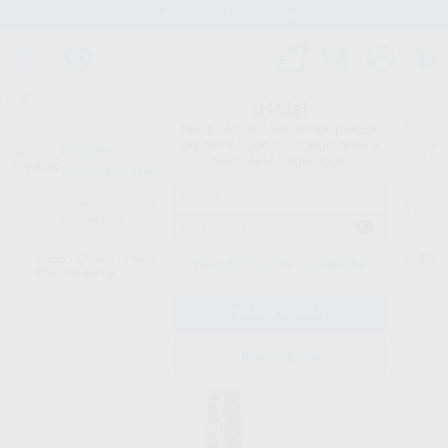
Stock de más de 15.000 productos
¡Hola!
Inicia sesión para ver los precios
del carrito con tus condiciones y
Proclinic
descuentos aplicados.
¿Todavía no tienes nuestra App?
¡Descárgala para ser siempre el primero en conocer nuestras
promociones y descuentos! Disponible en Google Play o App Store.
Google Play
Inicio
/
Clínica
/
Fresas
/
Fresas diamante turbina
/
FRESA DIAMANTE FG
¿Has olvidado tu contraseña?
856G.314.016
Registrarme