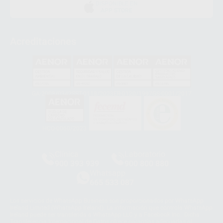
DISPONIBLE EN
APP STORE
Acreditaciones
GA-2008/0342
SST-0118/2023
ER-0120/1997
GS-0001/2017
HCO-0060/2023
Clínica
Laboratorio
900 393 939
900 800 880
Whatsapp
665 533 087
Los servicios de WhatsApp Business son proporcionados por WhatsApp
Ireland Limited (WhatsApp Ireland). La información que controla WhatsApp
Ireland puede ser transferida a WhatsApp LLC y a Facebook Inc.. Dicha
Transferencia Internacional de Datos ofrece garantías adecuadas al