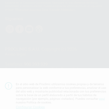
basarse en la Cláusula Contractual Tipo para la transferencia de datos
personales a terceros países. Puede ampliar la información en el siguiente
enlace:
WhatsApp Business Data Transfer Addendum
.
Síguenos
PROCLINIC S.A.U.
Copyright (c) 2026
Aviso legal
Teléfono:
900 393 939
E-mail de contacto:
proclinic@proclinic.es
Condiciones Generales de Contratación
y
Política
de privacidad
En el sitio web de Proclinic utilizamos cookies propias y de terceros
para personalizar la web conforme a tus preferencias, analizar el uso
Información Corporativa
del sitio web y mostrarte publicidad relacionada con tus preferencias
Política de Cookies
sobre la base de un perfil elaborado a partir de tus hábitos de
navegación (por ejemplo, páginas visitadas). Puedes consultar
aquí
nuestra Política de cookies.
Configurar Cookies
SUBIR