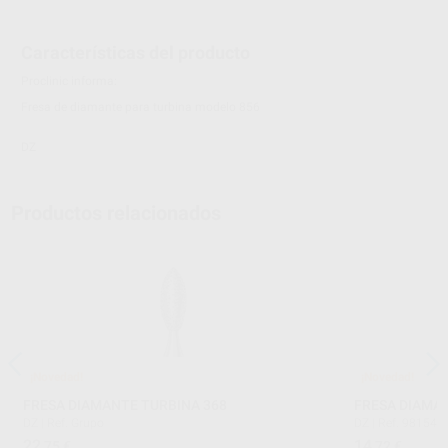
Características del producto
Proclinic informa:
Fresa de diamante para turbina modelo 856
DZ
Productos relacionados
¡Novedad!
¡Novedad!
FRESA DIAMANTE TURBINA 368
FRESA DIAMAN
DZ
|
Ref. Grupo
DZ
|
Ref. 98154
22
14
,75
€
,72
€