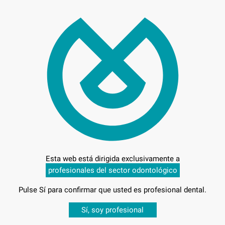
29,
Preci
Entrega en 24h
Esta web está dirigida exclusivamente a
profesionales del sector odontológico
 F.G.
Pulse Sí para confirmar que usted es profesional dental.
Desbloquea todas tus ventajas
Sí, soy profesional