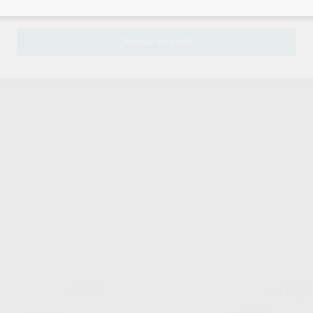
sesión
para disfrutar de todos tus
descuentos y condiciones esp
¡Iniciar sesión!
KOMET
KOMET
Ref. Grupo
Ref. Grupo