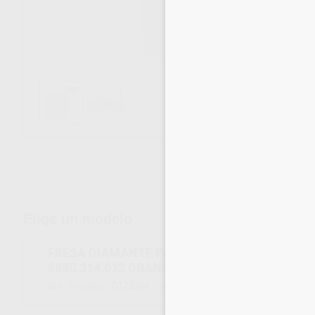
Envíos gratuitos desde 110€
Elige un modelo
FRESA DIAMANTE PARALELA REDONDA CORTA
6880.314.012 GRANO GRUESO
7075
007936
Ref. Proclinic
Ref. fabricante