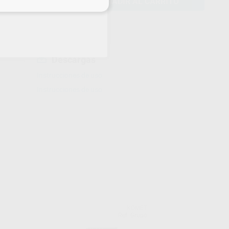
AÑADIR AL CARRITO
eciales
Descargas
Instrucciones de uso
Instrucciones de uso
KOMET
Ref. Grupo