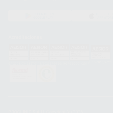
DISPONIBLE EN
DISPONIBLE 
GOOGLE PLAY
APP STOR
Acreditaciones
HCO-0060/2023
GA-2008/0342
SST-0118/2023
ER-0120/1997
GS-0001/2017
PROCLINIC S.A.U.
Copyright (c) 2026