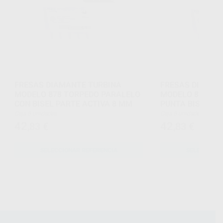
FRESAS DIAMANTE TURBINA
FRESAS DIAMAN
MODELO 878 TORPEDO PARALELO
MODELO 885 CIL
CON BISEL PARTE ACTIVA 8 MM
PUNTA BISELAD
Caja 5 unidades
Caja 5 unidades
42
42
,83
€
,83
€
SELECCIONAR REFERENCIA
SELECCIONA