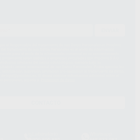
ENVIAR
ue el Responsable del tratamiento de sus Datos Personales es Proclinic
d del tratamiento de sus Datos Personales es el envío de información
imación para el envío de la información comercial es su consentimiento
s únicamente serán cedidos a empresas vinculadas con Proclinic S.A.U.
roductos similares del sector odontológico, siempre bajo su
 habrás cesión internacional de sus Datos Personales. Podrá ejercitar los
 rectificación, supresión, limitación y/o oposición al tratamiento de datos,
és de lopd@proclinic.es. Si desea conocer información adicional sobre el
os personales, acceda a:
Protección de datos
CONTACTO
Laboratorio
Whatsapp
39
900 800 880
665 533 087