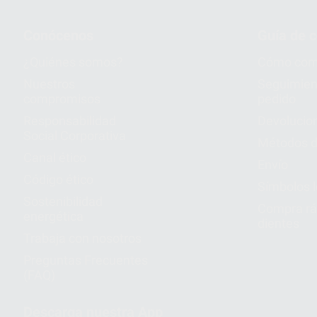
Conócenos
Guía de 
¿Quiénes somos?
Cómo com
Nuestros
Seguimien
compromisos
pedido
Responsabilidad
Devolucio
Social Corporativa
Métodos d
Canal ético
Envío
Código ético
Símbolos 
Sostenibilidad
Compra rá
energética
dientes
Trabaja con nosotros
Preguntas Frecuentes
(FAQ)
Descarga nuestra App