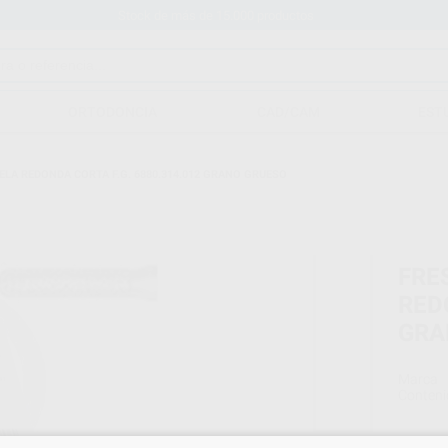
Stock de más de 15.000 productos
ORTODONCIA
CAD/CAM
EST
LA REDONDA CORTA F.G. 6880.314.012 GRANO GRUESO
FRE
RED
GRA
Marca
Conteni