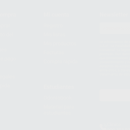
compra
Mi cuenta
Newsletter
prar
Registro
to del
Mis listas
Le informamos de q
Mis productos
S.A.U.. La Finalida
nes
comercial. La legit
Facturas
prestado. Sus dato
e pago
que comercialicen p
Compra rápida
consentimiento y no
derechos de acceso,
entre otros, a trav
tratamiento de dat
legales
pida
Estudiantes
Odontobook
Material para
estudiantes
Clínica
900 393 9