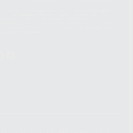
hatsApp Business son proporcionados por WhatsApp Ireland Limited
. La información que controla WhatsApp Ireland puede ser transferida a
acebook Inc.. Dicha Transferencia Internacional de Datos ofrece
 al basarse en la Cláusula Contractual Tipo para la transferencia de
terceros países. Puede ampliar la información en el siguiente enlace:
s Data Transfer Addendum
.
ndiciones Generales de Contratación
y
Política de