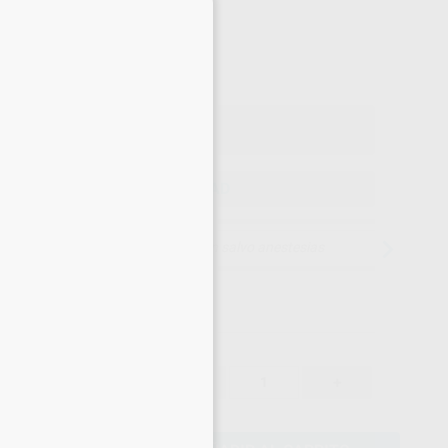
×
27
,97
€
44 €
o con IVA incluido 33,84 €
ELEGIR CANTIDAD
15 días para cambiar de opinión salvo anestesias
29,44 €
-
+
27,97 €