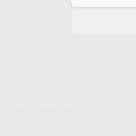
Inicia 
Características del producto
Proclinic informa:
Grano grueso 125 µm.
Productos relacionados
KOMET
Ref. Grupo