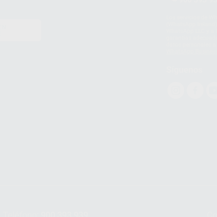
Los servicios de W
(WhatsApp Ireland)
EN
WhatsApp LLC y a F
E
garantías adecuadas
datos personales a 
WhatsApp Busines
Síguenos
Teléfono:
900 393 939
Co