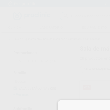
Entrega en 24h
15 días para cambiar de opinión
CLÍNICA
LABORATORIO
EQUIPAMIENTO
Inicio
/
Equipamiento
/
Sala de máquinas
/
Compresores con secador
Sala de má
Promociones
28
productos enc
VER SOLO OFERTAS
(28)
SALA DE MÁQUINA
Familia
47%
SALA DE MÁQUINAS
(28)
Ver más
Subfamilia