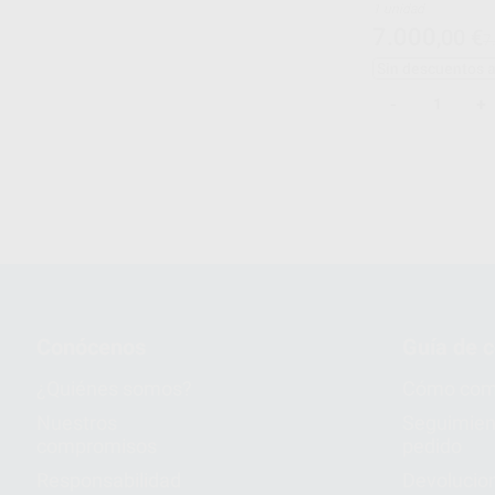
1 unidad
7.000
,00
€
7
Sin descuentos 
-
+
1
2
Conócenos
Guía de 
¿Quiénes somos?
Cómo com
Nuestros
Seguimien
compromisos
pedido
Responsabilidad
Devolucio