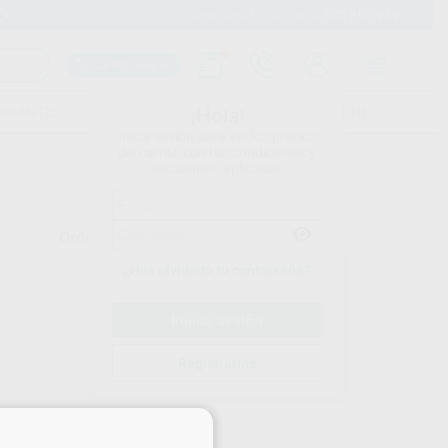
900 393 939
Envíos gratuitos desde 110€
Llama GRATIS a Clínica
Carrito mágico
UDIANTES
FOLLETOS
FORMACIONES
¡Hola!
Inicia sesión para ver los precios
del carrito con tus condiciones y
descuentos aplicados.
Ordenar por
¿Has olvidado tu contraseña?
Registrarme
×