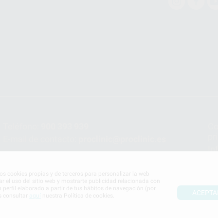
Teléfono:
900 393 939
Co
pr
E-mail de contacto:
proclinic@proclinic.es
In
Po
mos cookies propias y de terceros para personalizar la web
ar el uso del sitio web y mostrarte publicidad relacionada con
n perfil elaborado a partir de tus hábitos de navegación (por
ACEPTA
s consultar
aquí
nuestra Política de cookies.
S