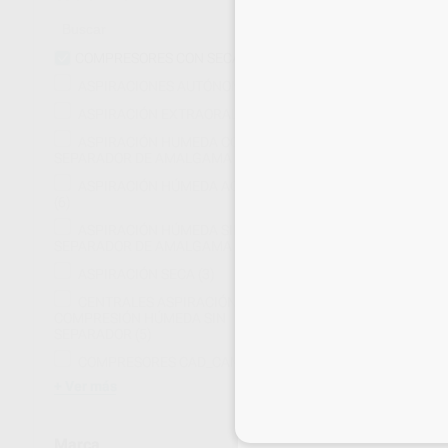
COMPRESORES CON SECADOR
(28)
ASPIRACIONES AUTÓNOMAS
(4)
ASPIRACIÓN EXTRAORAL
(3)
ASPIRACIÓN HUMEDA CON
SEPARADOR DE AMALGAMA
(21)
Estás en la pág
ASPIRACIÓN HÚMEDA ACCESORIOS
(6)
ASPIRACIÓN HÚMEDA SIN
SEPARADOR DE AMALGAMA
(18)
ASPIRACIÓN SECA
(3)
CENTRALES ASPIRACIÓN-
COMPRESIÓN HÚMEDA SIN
SEPARADOR
(5)
COMPRESORES CAD_CAM
(2)
Ver más
Inicia 
COMPRESOR T
Marca