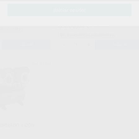
SECADOR Y CUBIERTA
INSONORIZANTE
¡Iniciar sesión!
Envase
1 unidad
.430,00 €
3.600
,00
€
3.995,00 €
adicionales
Sin descuentos adicionales
-
+
AÑADIR
AÑADIR
DÜRR
Ref. 82394
ORNADO 4 CON