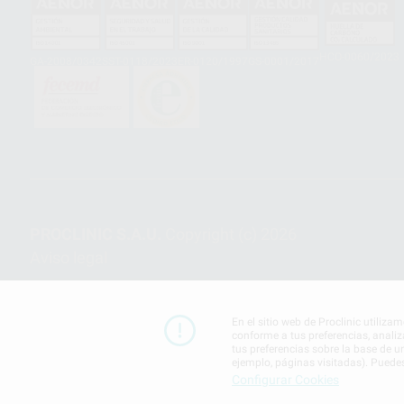
HCO-0060/2023
GA-2008/0342
SST-0118/2023
ER-0120/1997
GS-0001/2017
PROCLINIC S.A.U.
Copyright (c) 2026
Aviso legal
En el sitio web de Proclinic utiliza
conforme a tus preferencias, analiz
tus preferencias sobre la base de u
ejemplo, páginas visitadas). Puede
Configurar Cookies