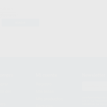
.405,00 €
adicionales
AÑADIR
compra
Mi cuenta
Newsletter
prar
Registro
to del
Mis listas
Le informamos de q
Mis productos
S.A.U.. La Finalida
nes
comercial. La legit
Facturas