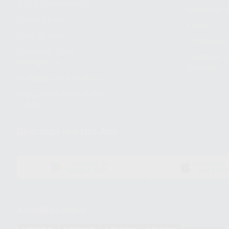
Social Corporativa
Métodos d
Canal ético
Envío
Código ético
Símbolos 
Sostenibilidad
Compra rá
energética
dientes
Trabaja con nosotros
Preguntas Frecuentes
(FAQ)
Descarga nuestra App
DISPONIBLE EN
DISPONIBLE 
GOOGLE PLAY
APP STOR
Acreditaciones