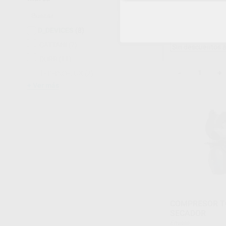
SECADOR
Envase
1 unidad
3.200
D_DEVICES
(8)
,00
€
3
CATTANI
(7)
Sin descuentos 
DÜRR
(11)
-
+
TECHNOFLUX
(2)
Ver más
COMPRESOR T
SECADOR
Envase