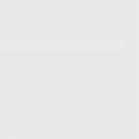
s únicamente serán cedidos a empresas vinculadas con Proclinic S.A.U.
roductos similares del sector odontológico, siempre bajo su
 habrás cesión internacional de sus Datos Personales. Podrá ejercitar los
 rectificación, supresión, limitación y/o oposición al tratamiento de datos,
és de lopd@proclinic.es. Si desea conocer información adicional sobre el
os personales, acceda a:
Protección de datos
CONTACTO
Laboratorio
Whatsapp
39
900 800 880
665 533 087
hatsApp Business son proporcionados por WhatsApp Ireland Limited
. La información que controla WhatsApp Ireland puede ser transferida a
acebook Inc.. Dicha Transferencia Internacional de Datos ofrece
 al basarse en la Cláusula Contractual Tipo para la transferencia de
terceros países. Puede ampliar la información en el siguiente enlace:
s Data Transfer Addendum
.