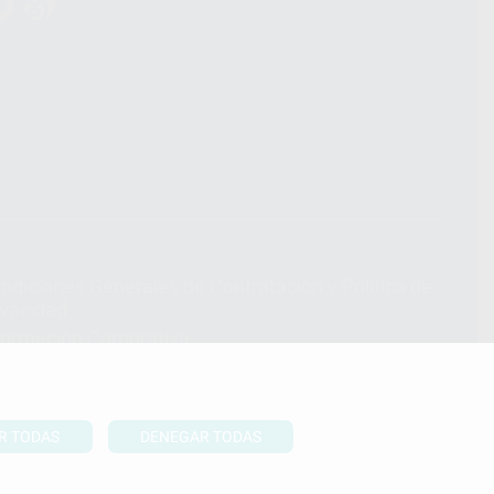
ndiciones Generales de Contratación
y
Política de
ivacidad
formación Corporativa
lítica de Cookies
R TODAS
DENEGAR TODAS
UBIR