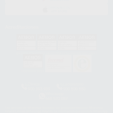
DISPONIBLE EN
APP STORE
Acreditaciones
GA-2008/0342
SST-0118/2023
ER-0120/1997
GS-0001/2017
HCO-0060/2023
Clínica
Laboratorio
900 393 939
900 800 880
Whatsapp
665 533 087
Los servicios de WhatsApp Business son proporcionados por WhatsApp
Ireland Limited (WhatsApp Ireland). La información que controla WhatsApp