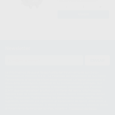
-
+
AÑADIR
Newsletter
ENVIAR
Le informamos de que el Responsable del tratamiento de sus Datos
Personales es Proclinic S.A.U.. La Finalidad del tratamiento de sus Datos
Personales es el envío de información comercial. La legitimación para el
envío de la información comercial es su consentimiento prestado. Sus
datos únicamente serán cedidos a empresas vinculadas con Proclinic
S.A.U. que comercialicen productos similares del sector odontológico,
siempre bajo su consentimiento y no habrás cesión internacional de sus
Datos Personales. Podrá ejercitar los derechos de acceso, rectificación,
supresión, limitación y/o oposición al tratamiento de datos, entre otros, a
través de lopd@proclinic.es. Si desea conocer información adicional sobre
el tratamiento de datos personales, acceda a:
Protección de datos