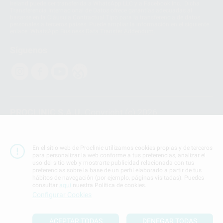
Ireland puede ser transferida a WhatsApp LLC y a Facebook Inc.. Dicha
Transferencia Internacional de Datos ofrece garantías adecuadas al
basarse en la Cláusula Contractual Tipo para la transferencia de datos
personales a terceros países. Puede ampliar la información en el siguiente
enlace:
WhatsApp Business Data Transfer Addendum
.
Síguenos
PROCLINIC S.A.U.
Copyright (c) 2026
Aviso legal
Teléfono:
900 393 939
En el sitio web de Proclinic utilizamos cookies propias y de terceros
E-mail de contacto:
proclinic@proclinic.es
para personalizar la web conforme a tus preferencias, analizar el
uso del sitio web y mostrarte publicidad relacionada con tus
preferencias sobre la base de un perfil elaborado a partir de tus
Condiciones Generales de Contratación
y
Política
hábitos de navegación (por ejemplo, páginas visitadas). Puedes
de privacidad
consultar
aquí
nuestra Política de cookies.
Información Corporativa
Configurar Cookies
Política de Cookies
ACEPTAR TODAS
DENEGAR TODAS