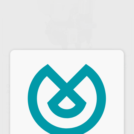
×
Sin descuentos adicionales
COMPRESOR CON SECADOR Y CON INSONORIZADOR
AC300Q 3 CILINDROS
Marca
CATTANI
Contenido
1 unidad
Ref. Proclinic
21811
Ref. fabricante
1013350
Oferta
4.800,00 €
Comprando
1 unidad
te ahorras el
39%