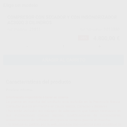
Elige un modelo
COMPRESOR CON SECADOR Y CON INSONORIZADOR
AC300Q 3 CILINDROS
21811
1013350
Ref. Proclinic
Ref. fabricante
4.800,00 €
-39%
-
+
AÑADIR AL CARRITO
Características del producto
Proclinic informa:
Información importante a tener en cuenta
La puesta en marcha del producto está incluida en la Península Ibérica.
Consultar puesta en marcha en Ceuta, Melilla, Canarias y Baleares.
• No están incluidos los trabajos de adecuación que fueran necesarios en
sus instalaciones (tomas rápidas, modificaciones de instalaciones,
actualizaciones de software, etc.) para la correcta puesta en marcha.
• Si tramita su pedido por la web, contacte con nosotros para coordinar la