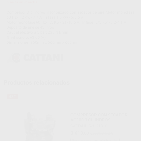
puesta en marcha.
Compresor 3 cilindros insonorizado con secador de aire Motor monofase
50 Hz- 1.2 Kw - 7.7 A; Trifase 1.5 Kw - 6/3.5 A
Motor monofase 60 Hz- 1.5 Kw - 21/10.5 A; Trifase 1.75 Kw - 8.2/4.1 A
Depósito de aire de 45 litros
Caudal efectivo a 5 bar: 238 N I/min
Nivel sonoro: 63 dB (A)
Dimensiones: 960mm x 660mm x 600mm
Productos relacionados
43%
COMPRESOR CON SECADOR
AC300 3 CILINDROS
CATTANI
|
Ref. 21810
3.610
,00
€
6.358,62 €
Sin descuentos adicionales