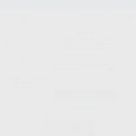
Stock de más de 15.000 productos
¡Hola!
Inicia sesión para ver los precios
del carrito con tus condiciones y
Proclinic
descuentos aplicados.
¿Todavía no tienes nuestra App?
¡Descárgala para ser siempre el primero en conocer nuestras
promociones y descuentos! Disponible en Google Play o App Store.
Google Play
Inicio
/
Equipamiento
/
Sala de máquinas
/
Compresores con secador
/
¿Has olvidado tu contraseña?
COMPRESOR CON SECADOR Y CON INSONORIZADOR AC300Q 3
CILINDROS
Registrarme