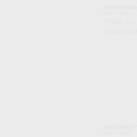
MICROMOTOR 
Envase 1 unidad
719
,00
€
1.27
Sin descuentos 
-
+
MICROMOTOR E
Envase 1 unidad