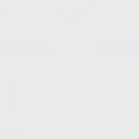
ELECTRICO MC3 LK
MICROMOTOR ELECTRICO MX-I LE
Envase 1 unidad
940
,00
€
4,75 €
1.598,88 €
adicionales
Sin descuentos adicionales
-
+
AÑADIR
AÑADIR
BIEN-AIR
Ref. 95239
LECTRICO MX-I