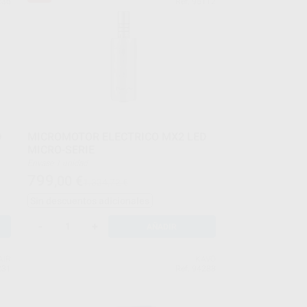
236
Ref. 95112
D
MICROMOTOR ELECTRICO MX2 LED
MICRO-SERIE
Envase 1 unidad
799
,00
€
1.334,72 €
Sin descuentos adicionales
-
+
AÑADIR
AIR
KAVO
231
Ref. 94288