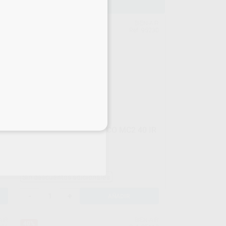
AIR
BIEN-AIR
34%
235
Ref. 95230
eciales
D
MICROMOTOR ELECTRICO MC2 40 IR
E
Envase 1 unidad
660
,00
€
997,64 €
Sin descuentos adicionales
-
+
AÑADIR
AIR
BIEN-AIR
40%