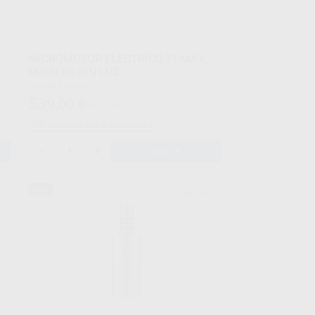
MICROMOTOR ELECTRICO TI-MAX
M40N XS SIN LUZ
Envase 1 unidad
539
,00
€
918,00 €
Sin descuentos adicionales
-
+
AÑADIR
AIR
BIEN-AIR
39%
237
Ref. 95238