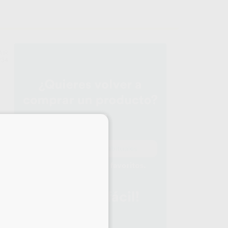
AIR
234
×
D