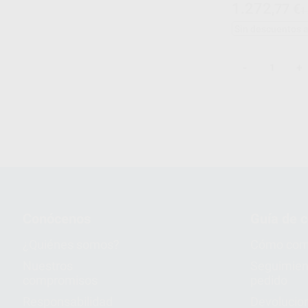
1.272
,77
€
1
Sin descuentos 
-
+
1
Conócenos
Guía de 
¿Quiénes somos?
Cómo com
Nuestros
Seguimien
compromisos
pedido
Responsabilidad
Devolucio