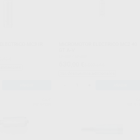
LECTRICO MC3 IR
MICROMOTOR ELECTRICO MC2 40
GT A-V
Envase 1 unidad
8,48 €
630
,00
€
1.097,64 €
adicionales
Sin descuentos adicionales
-
+
AÑADIR
AÑADIR
KAVO
K
Ref. 94289
Ref. 97