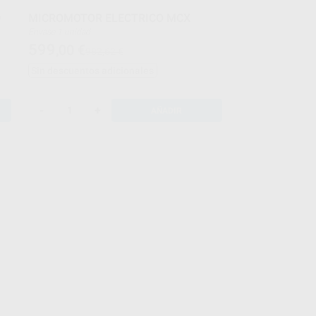
D
MICROMOTOR ELECTRICO MCX
Envase 1 unidad
599
,00
€
982,62 €
Sin descuentos adicionales
-
+
AÑADIR