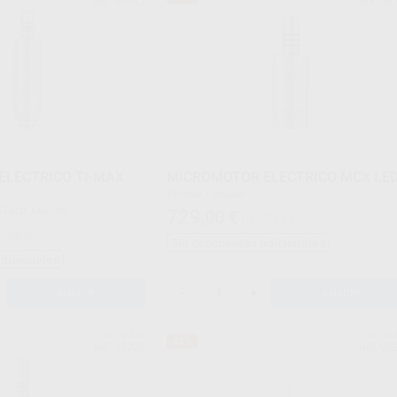
Ref. 40262
Ref. 95
ELECTRICO TI-MAX
MICROMOTOR ELECTRICO MCX LE
Envase 1 unidad
tor Ti-Max M40 XS
729
,00
€
1.207,21 €
4,00 €
0 min-1 ± 10%
Sin descuentos adicionales
/ Midwest 4 vías con luz
adicionales
-
+
AÑADIR
AÑADIR
BIEN-AIR
BIEN-
43%
Ref. 95229
Ref. 95