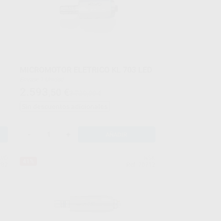
MICROMOTOR ELETRICO KL 703 LED
Envase 1 Unidad
2.593
,50
€
2.730,00 €
Sin descuentos adicionales
-
+
AÑADIR
AVO
NSK
41%
282
Ref. 70712