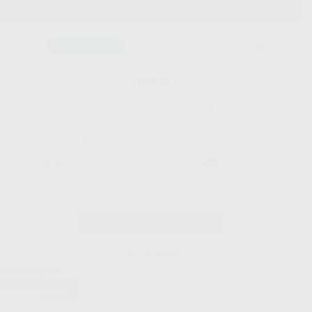
900 393 939
Envíos gratuitos desde 110€
Llama GRATIS a Clínica
Carrito mágico
UDIANTES
FOLLETOS
FORMACIONES
¡Hola!
Inicia sesión para ver los precios
del carrito con tus condiciones y
descuentos aplicados.
Ordenar por
¿Has olvidado tu contraseña?
Registrarme