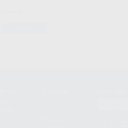
.345,25 €
adicionales
AÑADIR
compra
Mi cuenta
Newsletter
prar
Registro
to del
Mis listas
Le informamos de q
Mis productos
S.A.U.. La Finalida
nes
comercial. La legit