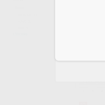
41%
BIEN-AIR
(12)
KAVO
(3)
NSK
(3)
Ver más
Inicia 
MICROMOTOR E
300
Envase 1 unidad
719
,00
€
1.21
Sin descuentos 
-
+
47%