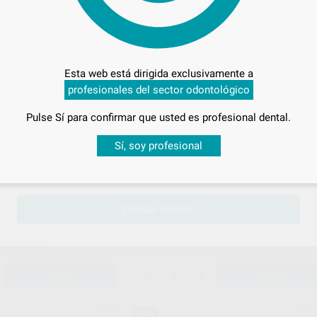
BIEN-AIR
BIEN-
46%
Ref. 95233
Ref. 95
Esta web está dirigida exclusivamente a
profesionales del sector odontológico
Pulse Sí para confirmar que usted es profesional dental.
Desbloquea todas tus ventajas
Sí, soy profesional
sesión
para disfrutar de todos tus
descuentos y condiciones esp
LECTRICO MC2 ISO
MICROMOTOR ELECTRICO MC2 LE
Envase 1 unidad
¡Iniciar sesión!
719
,00
€
1.341,03 €
9,33 €
Sin descuentos adicionales
adicionales
-
+
AÑADIR
AÑADIR
NSK
BIEN-
40%