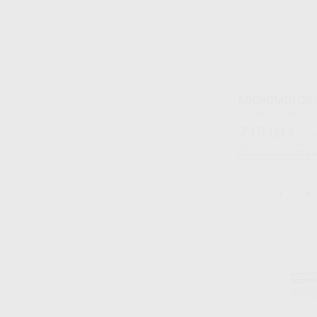
MICROMOTOR E
Envase 1 unidad
719
,00
€
1.10
Sin descuentos 
-
+