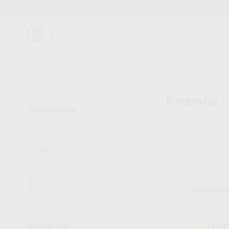
Entrega en 24h
15 días para cambiar de opinión
CLÍNICA
LABORATORIO
EQUIPAMIENTO
Inicio
/
Equipamiento
/
Rotatorio
/
Micromotor eléctrico
Rotatorio -
Promociones
18
productos enc
VER SOLO OFERTAS
(17)
ROTATORIO
Familia
ROTATORIO
(18)
Ver más
Subfamilia