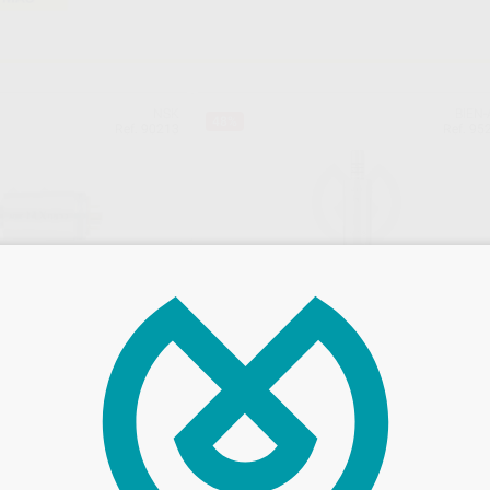
NSK
BIEN-
48%
Ref. 90213
Ref. 95
ELECTRICO NLX NANO
MICROMOTOR ELECTRICO MC3 LE
Envase 1 unidad
719
,00
€
.652,00 €
1.385,60 €
adicionales
Sin descuentos adicionales
-
+
AÑADIR
AÑADIR