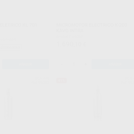
LETRICO KL 701
MICROMOTOR ELECTRICO K-200
KAVO INTRA
Envase 1 unidad
.251,00 €
1.690
,10
€
adicionales
-
+
AÑADIR
AÑADIR
BIEN-AIR
BIEN-
41%
Ref. 95232
Ref. 95