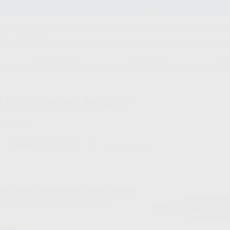
Stock de más de 15.000 productos
ORTODONCIA
CAD/CAM
EST
Micromotores dentales
ontrados
MICROMOTOR ELÉCTRICO
Borrar filtros