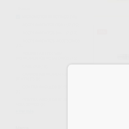
MICROMOTOR ELÉCTRICO
(18)
ACOPLAMIENTOS CON LUZ
(20)
31%
ACOPLAMIENTOS SIN LUZ
(13)
ACOPLAMIENTOS. ACCESORIOS.
(13)
BOMBILLAS LED PARA
INSTRUMENTOS ROTATORIOS
(15)
CABEZAS
(18)
CARROS INSTRUMENTOS
DENTALES
(6)
CONTRA ÁNGULOS DE STRIPPING
MICROMOTOR 
(1)
Envase 1 unidad
CONTRA ÁNGULOS DE STRIPPING.
1.146
,00
€
ACCESORIOS
(5)
1
Ver más
Sin descuentos 
Marca
-
+