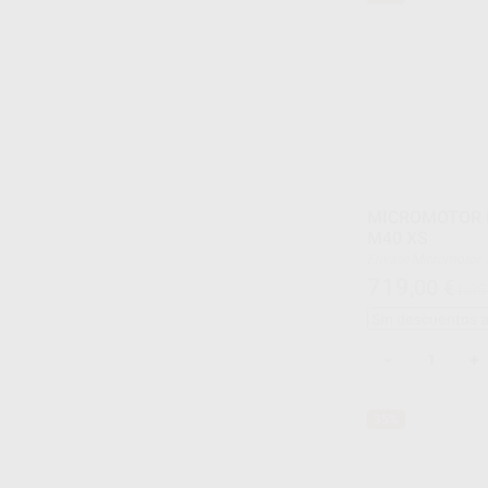
MICROMOTOR 
M40 XS
Envase Micromo
Material Titanio
719
,00
€
1.35
Velocidad Máx 40.00
Válvula Anti-Reflujo 
Sin descuentos 
-
+
35%