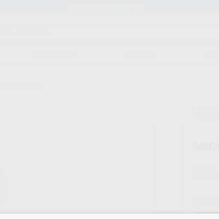
Envíos gratuitos desde 110€
ORTODONCIA
CAD/CAM
EST
TRICO MC2 LED
Sin d
MIC
Marca
Conteni
Oferta