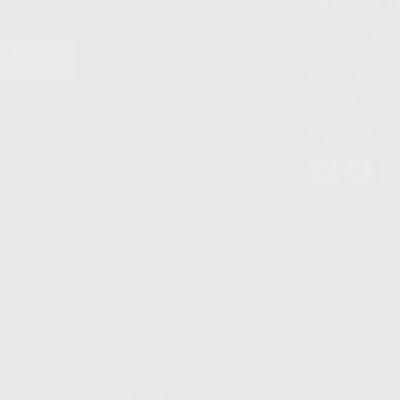
900 393 9
Los servicios de W
(WhatsApp Ireland)
EN
WhatsApp LLC y a F
E
garantías adecuadas
datos personales a 
WhatsApp Busines
Síguenos