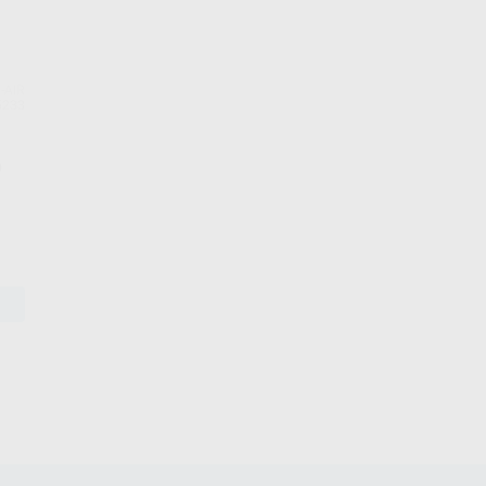
-AIR
5233
O