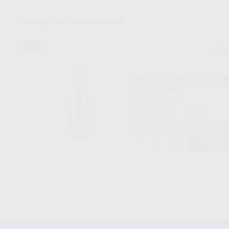
Productos relacionados
BIEN
41%
Ref. 9
MICROMOTOR ELECTRIC
MC2 ISO 300
Envase 1 unidad
719
,00
€
1.219,33 €
Sin descuentos adicionales
-
+
AÑADIR