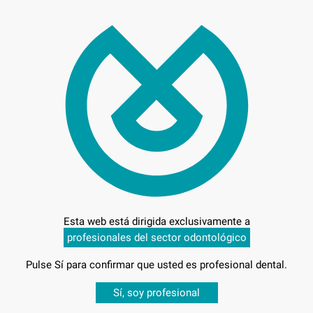
1.3
 días para cambiar de opinión salvo anestesias
Esta web está dirigida exclusivamente a
profesionales del sector odontológico
Pulse Sí para confirmar que usted es profesional dental.
-
Desbloquea todas tus ventajas
Sí, soy profesional