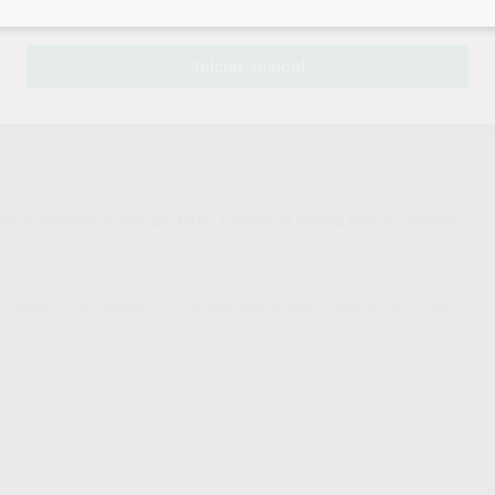
sesión
para disfrutar de todos tus
descuentos y condiciones esp
¡Iniciar sesión!
 otros modelos o marcas. Debe escoger la misma marca y modelo
ay interno, compatible con acoplamiento tipo E según ISO 3964 e