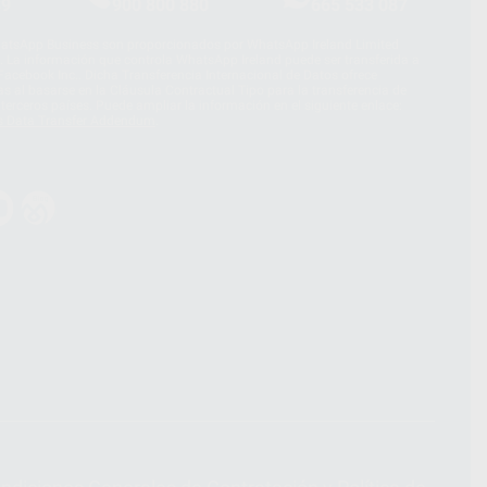
39
900 800 880
665 533 087
hatsApp Business son proporcionados por WhatsApp Ireland Limited
. La información que controla WhatsApp Ireland puede ser transferida a
acebook Inc.. Dicha Transferencia Internacional de Datos ofrece
 al basarse en la Cláusula Contractual Tipo para la transferencia de
terceros países. Puede ampliar la información en el siguiente enlace:
s Data Transfer Addendum
.