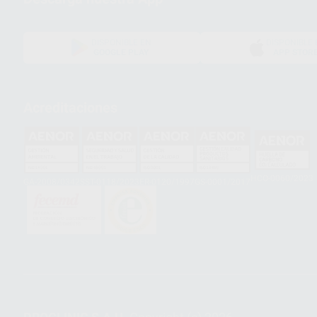
DISPONIBLE EN
DISPONIBLE 
GOOGLE PLAY
APP STOR
Acreditaciones
HCO-0060/2023
GA-2008/0342
SST-0118/2023
ER-0120/1997
GS-0001/2017