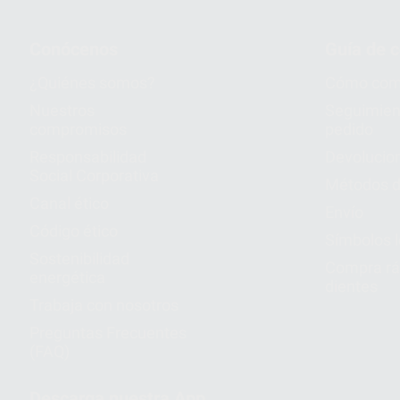
Conócenos
Guía de 
¿Quiénes somos?
Cómo com
Nuestros
Seguimien
compromisos
pedido
Responsabilidad
Devolucio
Social Corporativa
Métodos d
Canal ético
Envío
Código ético
Símbolos 
Sostenibilidad
Compra rá
energética
dientes
Trabaja con nosotros
Preguntas Frecuentes
(FAQ)
Descarga nuestra App