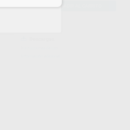
eciales
AÑADIR AL CARRITO
Descargas
Instrucciones de uso
Información adicional