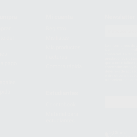
compra
Mi cuenta
Newsletter
prar
Registro
to del
Mis listas
Le informamos de q
Mis productos
S.A.U.. La Finalida
nes
comercial. La legit
Facturas
prestado. Sus dato
e pago
que comercialicen p
Compra rápida
consentimiento y no
derechos de acceso,
entre otros, a trav
tratamiento de dat
legales
pida
Estudiantes
Odontobook
Material para
estudiantes
Clínica