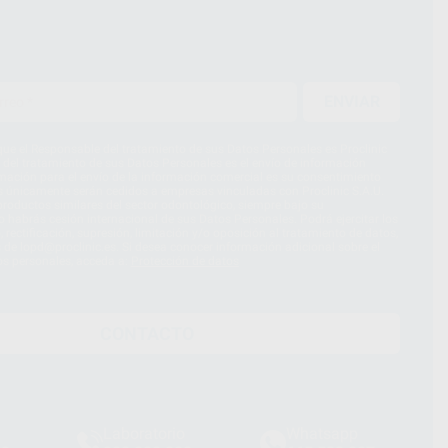
ENVIAR
ue el Responsable del tratamiento de sus Datos Personales es Proclinic
d del tratamiento de sus Datos Personales es el envío de información
imación para el envío de la información comercial es su consentimiento
s únicamente serán cedidos a empresas vinculadas con Proclinic S.A.U.
roductos similares del sector odontológico, siempre bajo su
 habrás cesión internacional de sus Datos Personales. Podrá ejercitar los
 rectificación, supresión, limitación y/o oposición al tratamiento de datos,
és de lopd@proclinic.es. Si desea conocer información adicional sobre el
os personales, acceda a:
Protección de datos
CONTACTO
Laboratorio
Whatsapp