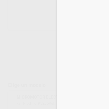
Entrega en 24h
15
Elige un modelo
MICROMOTOR ELECTRICO MC2 LED
95235
1600681-001
Ref. Proclinic
Ref. fabricante