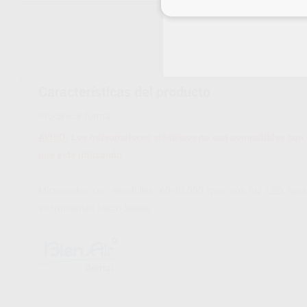
Inicia 
Características del producto
Proclinic informa:
AVISO:
Los micromotores eléctricos no son compatibles con
que esté utilizando
Micromotor con escobillas, 60-40.000 rpm, con luz LED, spr
instrumentos Micro-Series.