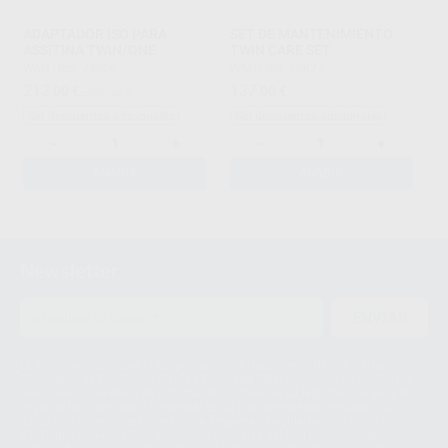
ADAPTADOR ISO PARA
SET DE MANTENIMIENTO
ASSITINA TWIN/ONE
TWIN CARE SET
W&H
|
Ref. 73826
W&H
|
Ref. 73827
213
137
,00
€
253,52 €
,00
€
Sin descuentos adicionales
Sin descuentos adicionales
-
+
-
+
AÑADIR
AÑADIR
1
2
Newsletter
ENVIAR
Le informamos de que el Responsable del tratamiento de sus Datos
Personales es Proclinic S.A.U.. La Finalidad del tratamiento de sus Datos
Personales es el envío de información comercial. La legitimación para el
envío de la información comercial es su consentimiento prestado. Sus
datos únicamente serán cedidos a empresas vinculadas con Proclinic
S.A.U. que comercialicen productos similares del sector odontológico,