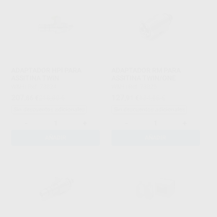
ADAPTADOR HPI PARA
ADAPTADOR RM PARA
ASSITINA TWIN
ASSITINA TWIN/ONE
W&H
|
Ref. 73824
W&H
|
Ref. 73825
207
127
,86
€
218,80 €
,91
€
134,65 €
Sin descuentos adicionales
Sin descuentos adicionales
-
+
-
+
AÑADIR
AÑADIR