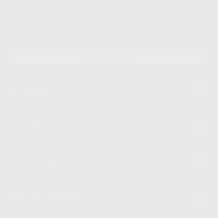
siempre bajo su consentimiento y no habrás cesión internacional de sus
Datos Personales. Podrá ejercitar los derechos de acceso, rectificación,
supresión, limitación y/o oposición al tratamiento de datos, entre otros, a
través de lopd@proclinic.es. Si desea conocer información adicional sobre
el tratamiento de datos personales, acceda a:
Protección de datos
CONTACTO
Mi cuenta
Estudiantes
Conócenos
Guía de compra