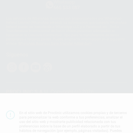
Whatsapp
665 533 087
Los servicios de WhatsApp Business son proporcionados por WhatsApp
Ireland Limited (WhatsApp Ireland). La información que controla WhatsApp
Ireland puede ser transferida a WhatsApp LLC y a Facebook Inc.. Dicha
Transferencia Internacional de Datos ofrece garantías adecuadas al
basarse en la Cláusula Contractual Tipo para la transferencia de datos
personales a terceros países. Puede ampliar la información en el siguiente
enlace:
WhatsApp Business Data Transfer Addendum
.
Síguenos
PROCLINIC S.A.U.
Copyright (c) 2026
Aviso legal
Teléfono:
900 393 939
En el sitio web de Proclinic utilizamos cookies propias y de terceros
E-mail de contacto:
proclinic@proclinic.es
para personalizar la web conforme a tus preferencias, analizar el
uso del sitio web y mostrarte publicidad relacionada con tus
preferencias sobre la base de un perfil elaborado a partir de tus
Condiciones Generales de Contratación
y
Política
hábitos de navegación (por ejemplo, páginas visitadas). Puedes