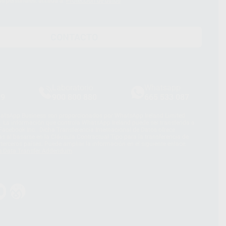
os personales, acceda a:
Protección de datos
CONTACTO
Laboratorio
Whatsapp
39
900 800 880
665 533 087
hatsApp Business son proporcionados por WhatsApp Ireland Limited
. La información que controla WhatsApp Ireland puede ser transferida a
acebook Inc.. Dicha Transferencia Internacional de Datos ofrece
 al basarse en la Cláusula Contractual Tipo para la transferencia de
terceros países. Puede ampliar la información en el siguiente enlace:
s Data Transfer Addendum
.