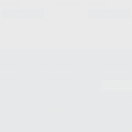
adicionales
Sin descuentos adicionales
-
+
AÑADIR
AÑADIR
compra
Mi cuenta
Newsletter
prar
Registro
to del
Mis listas
Le informamos de q
Mis productos
S.A.U.. La Finalida
nes
comercial. La legit
Facturas
prestado. Sus dato
e pago
que comercialicen p
Compra rápida
consentimiento y no
derechos de acceso,
entre otros, a trav