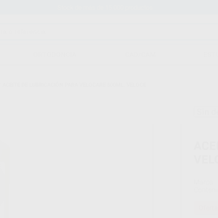
Stock de más de 15.000 productos
ORTODONCIA
CAD/CAM
EST
/
ACEITE DE LUBRICACIÓN PARA VELOCARE 500ML. VELOCE
Sin d
ACE
VEL
Marca
Conteni
Oferta