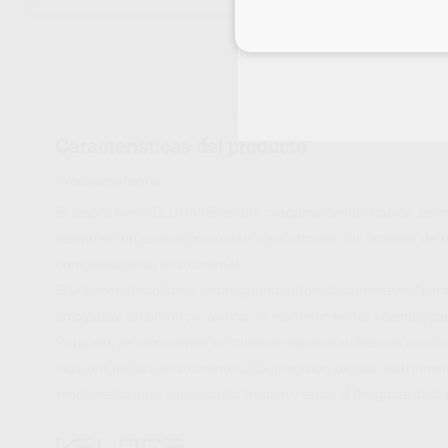
Inicia 
Características del producto
Proclinic informa:
El dispositivo VELOCARE es una máquina de lubricación de in
diseño en un cuerpo compacto y sofisticado. Su facilidad de u
completas de su instrumental.
El volumen de solución se programa automáticamente en función
solo pulsar un botón para iniciar el mantenimiento. Además, cu
Para ello, se recomienda un cuidado especial utilizando prod
vida útil de sus instrumentos. La precisión de sus instrumen
rendimiento para minimizar la fricción y evitar el desgaste de