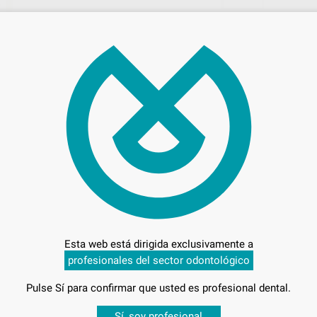
91,
Preci
Entrega en 24h
Esta web está dirigida exclusivamente a
profesionales del sector odontológico
Pulse Sí para confirmar que usted es profesional dental.
0ML. VELOCE
Desbloquea todas tus ventajas
Sí, soy profesional