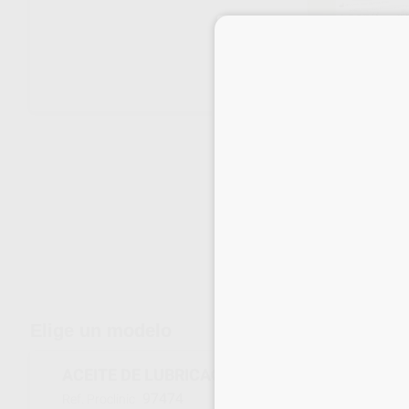
Envíos gratuitos desde 110€
Elige un modelo
ACEITE DE LUBRICACIÓN PARA VELOCARE 50
97474
Ref. Proclinic