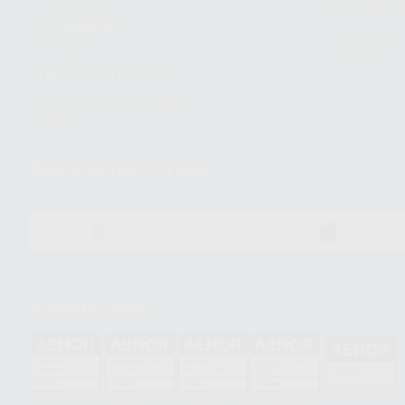
Símbolos 
Sostenibilidad
Compra rá
energética
dientes
Trabaja con nosotros
Preguntas Frecuentes
(FAQ)
Descarga nuestra App
DISPONIBLE EN
DISPONIBLE 
GOOGLE PLAY
APP STOR
Acreditaciones
HCO-0060/2023
GA-2008/0342
SST-0118/2023
ER-0120/1997
GS-0001/2017