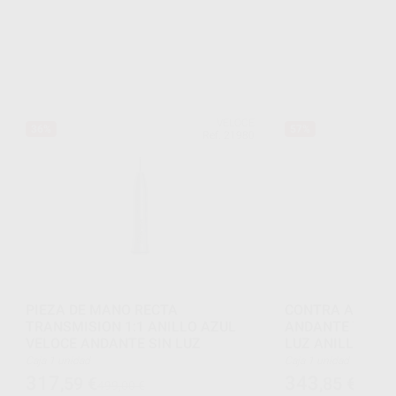
VELOCE
36%
57%
Ref. 21980
PIEZA DE MANO RECTA
CONTRA ANGULO
TRANSMISION 1:1 ANILLO AZUL
ANDANTE TRANSM
VELOCE ANDANTE SIN LUZ
LUZ ANILLO AZU
Caja 1 unidad
Caja 1 unidad
317
343
,59
€
,85
€
499,00 €
794,00