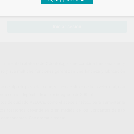
sesión
para disfrutar de todos tus
descuentos y condiciones esp
¡Iniciar sesión!
strumental rotatorio de Odontología que combina funcionalidad y
so y sus múltiples funciones garantizan una limpieza y lubricación
 del tipo de pieza de mano, ya sea de alta o de baja velocidad, con
enta con un depósito de aceite integrado de 300 ml.
uctos de cuidado VELOCE, como el aceite sintético para aumentar la
tos rotatorios depende en gran medida de los lubricantes de alto
 los componentes. Con aroma a menta.