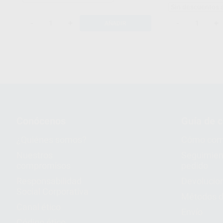
Sin descuentos 
-
+
-
+
AÑADIR
Conócenos
Guía de 
¿Quiénes somos?
Cómo com
Nuestros
Seguimien
compromisos
pedido
Responsabilidad
Devolucio
Social Corporativa
Métodos d
Canal ético
Envío
Código ético