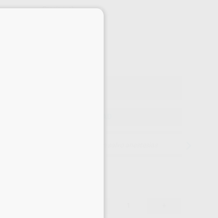
Precio web
×
-43%
¡Mejor oferta!
51
,75
€
00 €
o con IVA incluido 62,62 €
ELEGIR CANTIDAD
15 días para cambiar de opinión salvo anestesias
51,75 €
-43%
-
+