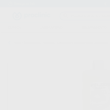
Entrega en 24h
15 días para cambiar de opinión
CLÍNICA
LABORATORIO
EQUIPAMIENTO
Inicio
/
Equipamiento
/
Rotatorio
/
Lubricación y mantenimiento. accesorios.