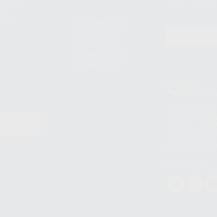
tratamiento de dat
legales
pida
Estudiantes
Odontobook
Material para
estudiantes
Clínica
900 393 9
Los servicios de W
(WhatsApp Ireland)
EN
WhatsApp LLC y a F
E
garantías adecuadas
datos personales a 
WhatsApp Busines
Síguenos