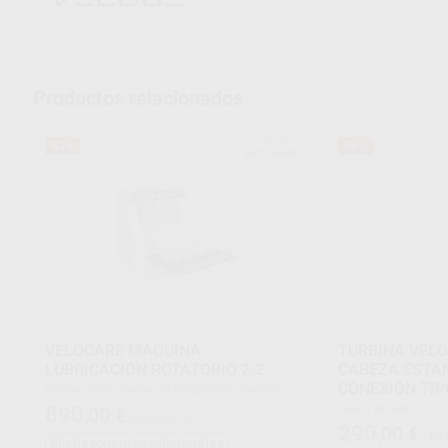
Productos relacionados
VELOCE
63%
60%
Ref. 54893
VELOCARE MAQUINA
TURBINA VEL
LUBRICACIÓN ROTATORIO 2-2
CABEZA ESTAN
CONEXIÓN TIP
Envase Debe quedar de la siguiente manera:
Unidad principal + 1 x 15 algodón absorbente de
Caja 1 unidad
890
,00
€
2.400,00 €
aceite + embudo de aceite + cable de
290
,00
€
alimentación + conector en forma de Y + 4 x
718,
Sin descuentos adicionales
anillo O + manguera de aire.