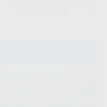
Sin descuentos adicionales
Sin descuentos adi
-
+
-
+
AÑADIR
ENVIAR
ue el Responsable del tratamiento de sus Datos Personales es Proclinic
d del tratamiento de sus Datos Personales es el envío de información
imación para el envío de la información comercial es su consentimiento
s únicamente serán cedidos a empresas vinculadas con Proclinic S.A.U.
roductos similares del sector odontológico, siempre bajo su
 habrás cesión internacional de sus Datos Personales. Podrá ejercitar los
 rectificación, supresión, limitación y/o oposición al tratamiento de datos,
és de lopd@proclinic.es. Si desea conocer información adicional sobre el