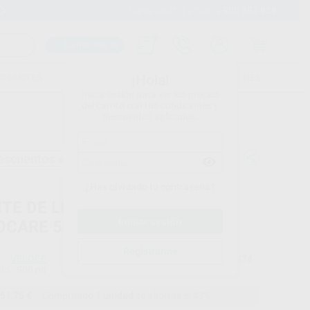
900 393 939
Envíos gratuitos desde 110€
Llama GRATIS a Clínica
Carrito mágico
UDIANTES
FOLLETOS
FORMACIONES
¡Hola!
Inicia sesión para ver los precios
del carrito con tus condiciones y
descuentos aplicados.
escuentos adicionales
¿Has olvidado tu contraseña?
ITE DE LUBRICACIÓN PARA
OCARE 500ML. VELOCE
Registrarme
VELOCE
Ref. Proclinic
97474
do
500 ml
51,75 €
Comprando
1 unidad
te ahorras el
43%