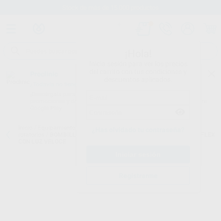
Stock de más de 15.000 productos
¡Hola!
Inicia sesión para ver los precios
del carrito con tus condiciones y
Proclinic
descuentos aplicados.
¿Todavía no tienes nuestra App?
¡Descárgala para ser siempre el primero en conocer nuestras
promociones y descuentos! Disponible en Google Play o App Store.
Google Play
Inicio
/
Equipamiento
/
Rotatorio
/
Bombillas led para instrumentos
¿Has olvidado tu contraseña?
rotatorios
/
BOMBILLA PARA ACOPLAMIENTO RAPIDO TIPO MULTIFLEX
CON LUZ VELOCE
Registrarme