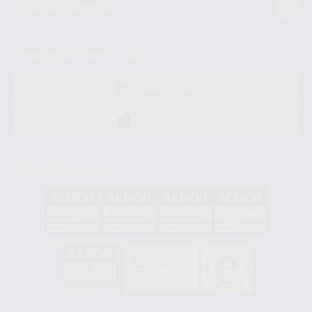
Guía de compra
Descarga nuestra App
DISPONIBLE EN
GOOGLE PLAY
DISPONIBLE EN
APP STORE
Acreditaciones
GA-2008/0342
SST-0118/2023
ER-0120/1997
GS-0001/2017
HCO-0060/2023