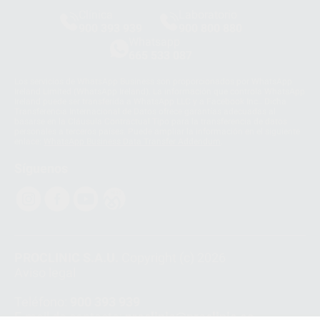
Clínica
Laboratorio
900 393 939
900 800 880
Whatsapp
665 533 087
Los servicios de WhatsApp Business son proporcionados por WhatsApp
Ireland Limited (WhatsApp Ireland). La información que controla WhatsApp
Ireland puede ser transferida a WhatsApp LLC y a Facebook Inc.. Dicha
Transferencia Internacional de Datos ofrece garantías adecuadas al
basarse en la Cláusula Contractual Tipo para la transferencia de datos
personales a terceros países. Puede ampliar la información en el siguiente
enlace:
WhatsApp Business Data Transfer Addendum
.
Síguenos
PROCLINIC S.A.U.
Copyright (c) 2026
Aviso legal
Teléfono:
900 393 939
E-mail de contacto:
proclinic@proclinic.es