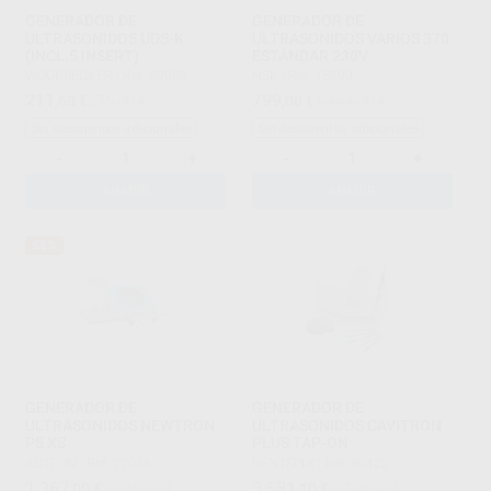
GENERADOR DE
GENERADOR DE
ULTRASONIDOS UDS-K
ULTRASONIDOS VARIOS 370
(INCL.5 INSERT)
ESTÁNDAR 230V
WOODPECKER
|
Ref. 80080
NSK
|
Ref. 18390
211
799
,68
€
375,00 €
,00
€
1.484,00 €
Sin descuentos adicionales
Sin descuentos adicionales
-
+
-
+
AÑADIR
AÑADIR
58%
GENERADOR DE
GENERADOR DE
ULTRASONIDOS NEWTRON
ULTRASONIDOS CAVITRON
P5 XS
PLUS TAP-ON
ACTEON
|
Ref. 22046
DENTSPLY
|
Ref. 89422
1.367
3.581
,00
€
3.245,20 €
,10
€
3.769,58 €