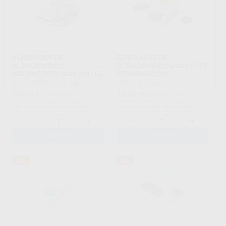
GENERADOR DE
GENERADOR DE
ULTRASONIDOS
ULTRASONIDOS VARIOS 970
WOODPECKER U600 SIN LUZ
ESTÁNDAR 230V
WOODPECKER
|
Ref. 98816
NSK
|
Ref. 18388
543
1.539
,91
€
1.145,00 €
,00
€
2.887,00 €
Sin descuentos adicionales
Sin descuentos adicionales
-
+
-
+
AÑADIR
AÑADIR
44%
46%