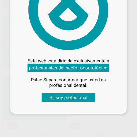
AÑADIR
Desbloquea todas tus ventajas
Inicia sesión
para disfrutar de todos
Esta web está dirigida exclusivamente a
tus
descuentos y condiciones
profesionales del sector odontológico
GENERADOR DE
especiales
ULTRASONIDOS UDS-E
Pulse Sí para confirmar que usted es
WOODPECKER
|
Ref. 80079
¡Iniciar sesión!
profesional dental.
975
,00
€
Sin descuentos adicionales
Sí, soy profesional
-
+
AÑADIR
52%
47%