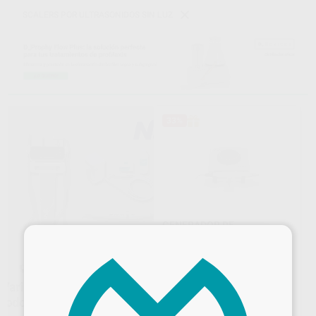
SCALERS POR ULTRASONIDOS SIN LUZ
33%
GENERADOR DE
×
ULTRASONIDOS NEWTRON
BOOSTER
ACTEON
|
Ref. 89602
1.005
,00
€
1.498,20 €
Sin descuentos adicionales
-
+