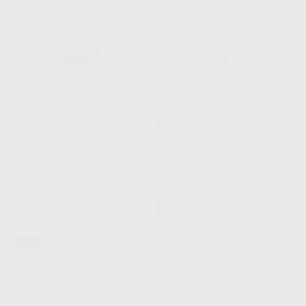
SCALER DE ULTRASONIDOS
SCALER DE ULTRASONIDOS
MAX PIEZO 3+ SIN LUZ
MAX PIEZO 1 SIN LUZ
REFINE
|
Ref. Grupo
REFINE
|
Ref. 82290
179
151
,00
€
195,00 €
,00
€
164,00 €
Sin descuentos adicionales
Sin descuentos adicionales
-
+
SELECCIONAR REFERENCIA
AÑADIR
53%