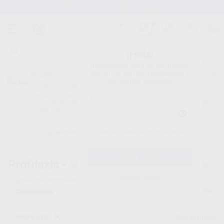
Stock de más de 15.000 productos
¡Hola!
Inicia sesión para ver los precios
del carrito con tus condiciones y
Proclinic
descuentos aplicados.
¿Todavía no tienes nuestra App?
¡Descárgala para ser siempre el primero en conocer nuestras
promociones y descuentos! Disponible en Google Play o App Store.
Google Play
¿Has olvidado tu contraseña?
Inicio
/
Equipamiento
/
Profilaxis
/
Scalers por ultrasonidos sin luz
Profilaxis -
Aparatos de ultrasonidos dentales sin luz
Registrarme
13
productos encontrados
Filtrar
PROFILAXIS
Borrar filtros