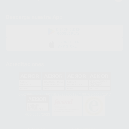
Descarga nuestra App
DISPONIBLE EN
GOOGLE PLAY
DISPONIBLE EN
APP STORE
Acreditaciones
GA-2008/0342
SST-0118/2023
ER-0120/1997
GS-0001/2017
HCO-0060/2023