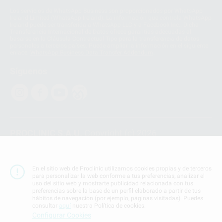
Los servicios de WhatsApp Business son proporcionados por WhatsApp
Ireland Limited (WhatsApp Ireland). La información que controla WhatsApp
Ireland puede ser transferida a WhatsApp LLC y a Facebook Inc.. Dicha
Transferencia Internacional de Datos ofrece garantías adecuadas al
basarse en la Cláusula Contractual Tipo para la transferencia de datos
personales a terceros países. Puede ampliar la información en el siguiente
enlace:
WhatsApp Business Data Transfer Addendum
.
Síguenos
PROCLINIC S.A.U.
Copyright (c) 2026
Aviso legal
Teléfono:
900 393 939
En el sitio web de Proclinic utilizamos cookies propias y de terceros
E-mail de contacto:
proclinic@proclinic.es
para personalizar la web conforme a tus preferencias, analizar el
uso del sitio web y mostrarte publicidad relacionada con tus
preferencias sobre la base de un perfil elaborado a partir de tus
Condiciones Generales de Contratación
y
Política
hábitos de navegación (por ejemplo, páginas visitadas). Puedes
de privacidad
consultar
aquí
nuestra Política de cookies.
Información Corporativa
Configurar Cookies