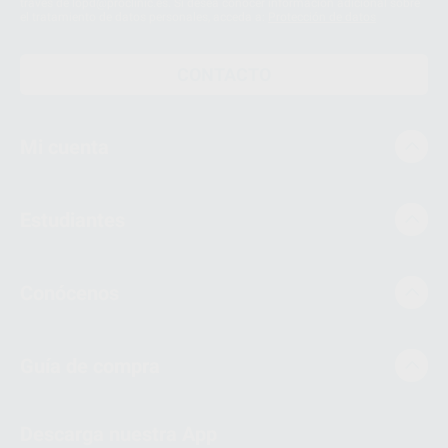
través de lopd@proclinic.es. Si desea conocer información adicional sobre
el tratamiento de datos personales, acceda a:
Protección de datos
CONTACTO
Mi cuenta
Estudiantes
Conócenos
Guía de compra
Descarga nuestra App