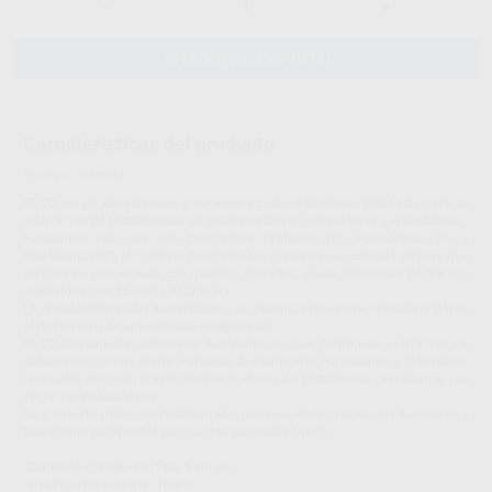
-
+
AÑADIR AL CARRITO
Características del producto
Proclinic informa:
El D7 es un ultrasonidos piezoeléctrico de sobremesa diseñado para la
realización de tratamientos de profilaxis dental, periodoncia y endodoncia.
Funciones: con sus tres programas Profilaxis (G), Periodoncia (P) y
Endodoncia (E), fácilmente programable gracias a su cómodo display que
permite su uso incluso con guantes mojados, y una frecuencia de trabajo
regulable entre 25.000 y 31.000 Hz.
La retroalimentación automática y la potencia de salida constante dotan
al dispositivo de una eficacia excepcional.
El D7 dispone de suministro autónomo lo que permite la utilización de
soluciones clínicas como: Peróxido de Hidrógeno, Hipoclorito o Clorixidina,
las cuales mejoran drásticamente el efecto del tratamiento periodontal y la
irrigación endodóntica.
Su pieza de mano es desmontable para su esterilización en autoclave y
totalmente compatible con puntas con rosca tipo S.
-Conexión manguera: Tipo S sin luz.
-Sistema rosca punta: Tipo S.