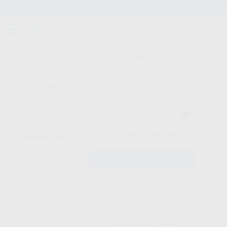
Stock de más de 15.000 productos
¡Hola!
Inicia sesión para ver los precios
del carrito con tus condiciones y
Proclinic
descuentos aplicados.
¿Todavía no tienes nuestra App?
¡Descárgala para ser siempre el primero en conocer nuestras
promociones y descuentos! Disponible en Google Play o App Store.
Google Play
Inicio
/
Equipamiento
/
Profilaxis
/
Scalers por ultrasonidos sin luz
/
¿Has olvidado tu contraseña?
GENERADOR DE ULTRASONIDOS DTE D7
Registrarme