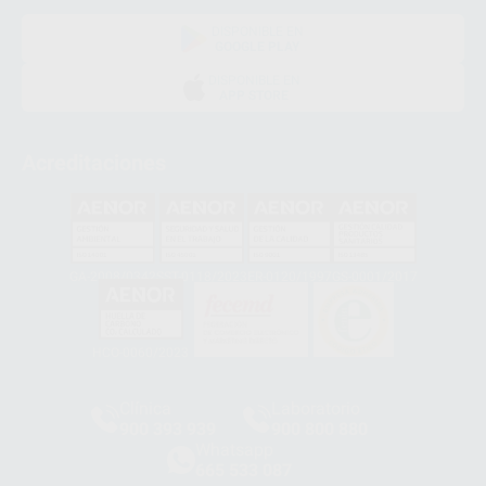
DISPONIBLE EN
GOOGLE PLAY
DISPONIBLE EN
APP STORE
Acreditaciones
GA-2008/0342
SST-0118/2023
ER-0120/1997
GS-0001/2017
HCO-0060/2023
Clínica
Laboratorio
900 393 939
900 800 880
Whatsapp
665 533 087