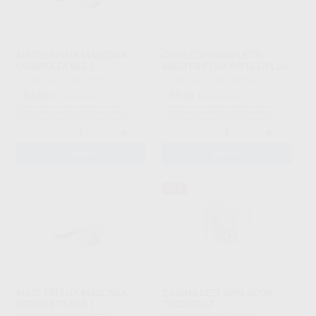
MASTERFLUX MÁSCARA
CIRCUITO COMPLETO
COMPLETA MIS 3
MASTER FLUX INTELLIFLUX
TECNO-GAZ
|
Ref. 90556
TECNO-GAZ
|
Ref. 90545
164
149
,95
€
173,63 €
,48
€
157,35 €
Sin descuentos adicionales
Sin descuentos adicionales
-
+
-
+
AÑADIR
AÑADIR
32%
MASTERFLUX MÁSCARA
CABINA DESFIBRILADOR
COMPLETA MIS 1
TECNOGAZ