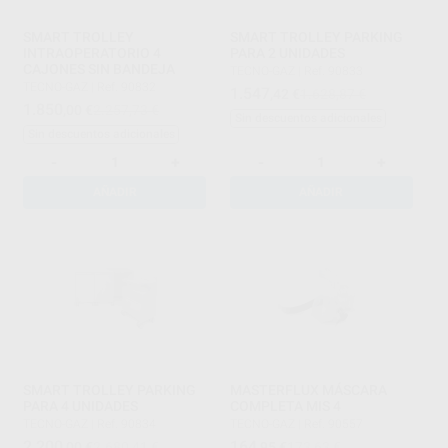
SMART TROLLEY
SMART TROLLEY PARKING
INTRAOPERATORIO 4
PARA 2 UNIDADES
CAJONES SIN BANDEJA
TECNO-GAZ
|
Ref. 90833
TECNO-GAZ
|
Ref. 90832
1.547
,42
€
1.628,87 €
1.850
,00
€
2.257,73 €
Sin descuentos adicionales
Sin descuentos adicionales
-
+
-
+
AÑADIR
AÑADIR
SMART TROLLEY PARKING
MASTERFLUX MÁSCARA
PARA 4 UNIDADES
COMPLETA MIS 4
TECNO-GAZ
|
Ref. 90834
TECNO-GAZ
|
Ref. 90557
2.200
164
,00
€
2.680,41 €
,95
€
173,63 €