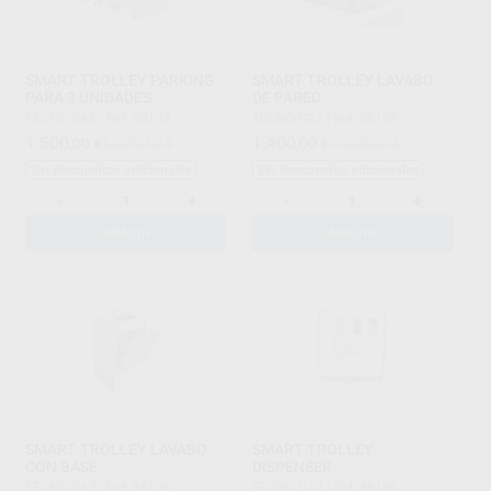
SMART TROLLEY PARKING
SMART TROLLEY LAVABO
PARA 3 UNIDADES
DE PARED
TECNO-GAZ
|
Ref. 88133
TECNO-GAZ
|
Ref. 88134
1.500
1.400
,00
€
1.670,10 €
,00
€
1.489,69 €
Sin descuentos adicionales
Sin descuentos adicionales
-
+
-
+
AÑADIR
AÑADIR
SMART TROLLEY LAVABO
SMART TROLLEY
CON BASE
DISPENSER
TECNO-GAZ
|
Ref. 88135
TECNO-GAZ
|
Ref. 88136