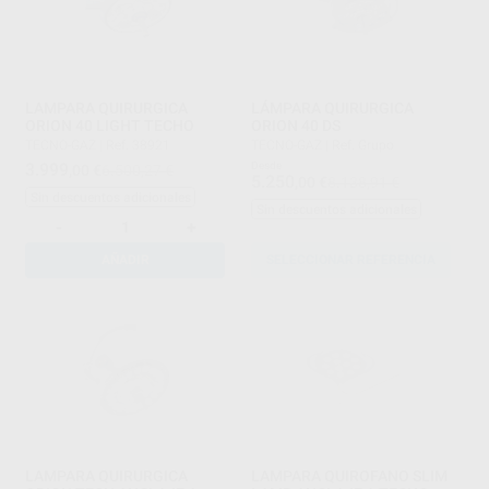
LAMPARA QUIRURGICA
LÁMPARA QUIRURGICA
ORION 40 LIGHT TECHO
ORION 40 DS
TECNO-GAZ
|
Ref. 38921
TECNO-GAZ
|
Ref. Grupo
3.999
Desde
,00
€
6.500,27 €
5.250
,00
€
8.138,91 €
Sin descuentos adicionales
Sin descuentos adicionales
-
+
AÑADIR
SELECCIONAR REFERENCIA
LAMPARA QUIRURGICA
LAMPARA QUIROFANO SLIM