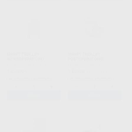
SMART TROLLEY
SMART TROLLEY
INTRAOPERATORIO
POSTOPERATORIO
TECNO-GAZ
|
Ref. 88129
TECNO-GAZ
|
Ref. 88132
1.650
1.650
,00
€
1.938,14 €
,00
€
1.896,91 €
Sin descuentos adicionales
Sin descuentos adicionales
-
+
-
+
AÑADIR
AÑADIR