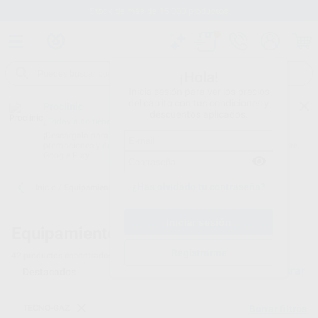
Stock de más de 15.000 productos
¡Hola!
Inicia sesión para ver los precios
del carrito con tus condiciones y
Proclinic
descuentos aplicados.
¿Todavía no tienes nuestra App?
¡Descárgala para ser siempre el primero en conocer nuestras
promociones y descuentos! Disponible en Google Play o App Store.
Google Play
¿Has olvidado tu contraseña?
Inicio
/
Equipamiento
Equipamiento dental
Registrarme
42
productos encontrados
Filtrar
TECNO-GAZ
Borrar filtros