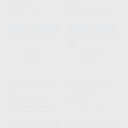
1.550
958
,00
€
1.646,39 €
,76
€
Sin descuentos adicionales
Sin descuentos adicionales
-
+
-
+
AÑADIR
AÑADIR
33%
AUTOCLAVE AURA X BLUE
AUTOCLAVE AURA X RED 22
22
TECNO-GAZ
|
Ref. 69136
TECNO-GAZ
|
Ref. 69135
4.350
,00
€
6.494,85 €
5.950
,00
€
7.628,87 €
Sin descuentos adicionales
Sin descuentos adicionales
-
+
-
+
AÑADIR
AÑADIR