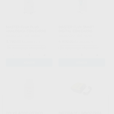
MASTER FLUX PLUS
MASTER FLUX SMART
ANALOGICA CON CARRO
DIGITAL CON CARRO
TECNO-GAZ
|
Ref. 90538
TECNO-GAZ
|
Ref. 78190
4.190
6.900
,00
€
6.456,87 €
,00
€
8.384,80 €
Sin descuentos adicionales
Sin descuentos adicionales
-
+
-
+
AÑADIR
AÑADIR
POLVO ACIDO CITRICO
BATERIA DE LIMNO2 PARA