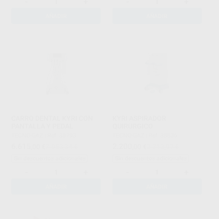
-
+
-
+
AÑADIR
AÑADIR
CARRO DENTAL KYRI CON
KYRI ASPIRADOR
PANTALLA Y PEDAL
QUIRURGICO
TECNO-GAZ
|
Ref. 38793
TECNO-GAZ
|
Ref. 38836
6.615
2.200
,00
€
7.953,34 €
,00
€
2.712,97 €
Sin descuentos adicionales
Sin descuentos adicionales
-
+
-
+
AÑADIR
AÑADIR