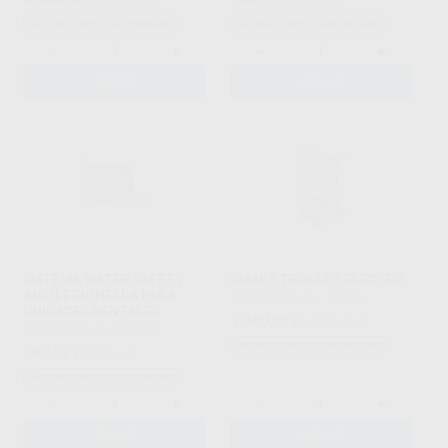
Sin descuentos adicionales
Sin descuentos adicionales
-
+
-
+
AÑADIR
AÑADIR
SISTEMA WATER SAFETY
SMART TROLLEY ELECTRO
ANTILEGIONELLA PARA
TECNO-GAZ
|
Ref. 88128
UNIDADES DENTALES
1.400
,00
€
1.659,79 €
TECNO-GAZ
|
Ref. 90827
Sin descuentos adicionales
288
,92
€
304,12 €
Sin descuentos adicionales
-
+
-
+
AÑADIR
AÑADIR