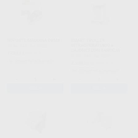
SOPORTE MAQUINA ORMA
SMART TROLLEY
INTRAOPERATORIO 4
TECNO-GAZ
|
Ref. 90565
CAJONES CON BANDEJA
173
,29
€
182,41 €
TECNO-GAZ
|
Ref. 90831
Sin descuentos adicionales
2.200
,00
€
2.577,32 €
Sin descuentos adicionales
-
+
-
+
AÑADIR
AÑADIR