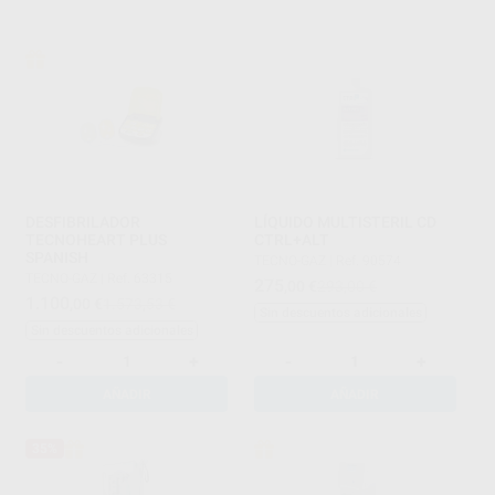
DESFIBRILADOR
LÍQUIDO MULTISTERIL CD
TECNOHEART PLUS
CTRL+ALT
SPANISH
TECNO-GAZ
|
Ref. 90574
TECNO-GAZ
|
Ref. 63315
275
,00
€
293,00 €
1.100
,00
€
1.573,53 €
Sin descuentos adicionales
Sin descuentos adicionales
-
+
-
+
AÑADIR
AÑADIR
35%