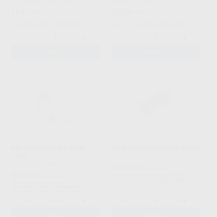
TECNO-GAZ
|
Ref. 90554
TECNO-GAZ
|
Ref. 38942
164
150
,95
€
173,63 €
,00
€
221,65 €
Sin descuentos adicionales
Sin descuentos adicionales
-
+
-
+
AÑADIR
AÑADIR
PULSIOXYMETRO VITAL
FILM CUBREZAPATOS ORMA
TEST
TECNO-GAZ
|
Ref. 90566
TECNO-GAZ
|
Ref. 63314
252
,57
€
265,87 €
420
,00
€
588,77 €
Sin descuentos adicionales
Sin descuentos adicionales
-
+
-
+
AÑADIR
AÑADIR