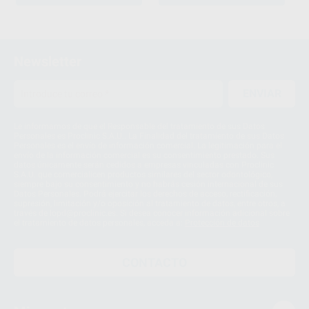
1
2
Newsletter
ENVIAR
Le informamos de que el Responsable del tratamiento de sus Datos
Personales es Proclinic S.A.U.. La Finalidad del tratamiento de sus Datos
Personales es el envío de información comercial. La legitimación para el
envío de la información comercial es su consentimiento prestado. Sus
datos únicamente serán cedidos a empresas vinculadas con Proclinic
S.A.U. que comercialicen productos similares del sector odontológico,
siempre bajo su consentimiento y no habrás cesión internacional de sus
Datos Personales. Podrá ejercitar los derechos de acceso, rectificación,
supresión, limitación y/o oposición al tratamiento de datos, entre otros, a
través de lopd@proclinic.es. Si desea conocer información adicional sobre
el tratamiento de datos personales, acceda a:
Protección de datos
CONTACTO