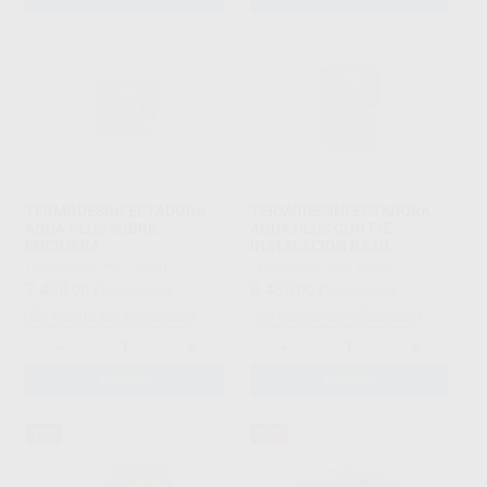
TERMODESINFECTADORA
TERMODESINFECTADORA
AQUA PLUS SOBRE
AQUA PLUS CON PIE
ENCIMERA
INSTALACION BAJO
ENCIMERA
TECNO-GAZ
|
Ref. 63301
TECNO-GAZ
|
Ref. 63302
7.450
8.450
,00
€
9.004,74 €
,00
€
9.875,21 €
Sin descuentos adicionales
Sin descuentos adicionales
-
+
-
+
AÑADIR
AÑADIR
38%
35%