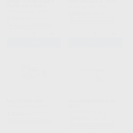
ORION TECH ANCLAJE A
LAMP ANCLAJE A TECHO
TECHO ARCO DOBLE
TECNO-GAZ
|
Ref. 38937
TECNO-GAZ
|
Ref. 38935
2.950
,00
€
4.226,80 €
8.716
,49
€
9.175,26 €
Sin descuentos adicionales
Sin descuentos adicionales
-
+
-
+
AÑADIR
AÑADIR
MULTISTERIL FAST
SILLA QUIRURGICA KYRI
WHITE
TECNO-GAZ
|
Ref. 90570
TECNO-GAZ
|
Ref. 38777
3.250
,00
€
4.123,71 €
7.490
,00
€
9.922,95 €
Sin descuentos adicionales
Sin descuentos adicionales