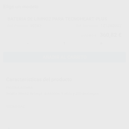
Elige un modelo
BATERIA DE LIMNO2 PARA TECNOHEART PLUS
90583
1Z12A0002
Ref. Proclinic
Ref. fabricante
360,82 €
379,81 €
-
+
AÑADIR AL CARRITO
Características del producto
Proclinic informa:
Bateria limno2 de larga: duracciòn. 5 años y 200 descargas
TECNO-GAZ