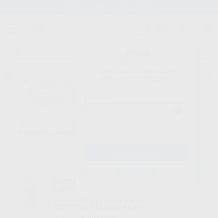
Stock de más de 15.000 productos
¡Hola!
Inicia sesión para ver los precios
del carrito con tus condiciones y
Proclinic
descuentos aplicados.
¿Todavía no tienes nuestra App?
¡Descárgala para ser siempre el primero en conocer nuestras
promociones y descuentos! Disponible en Google Play o App Store.
Google Play
Inicio
/
Equipamiento
/
Emergencias y rcp
/
Desfibriladores. accesorios.
/
¿Has olvidado tu contraseña?
BATERIA DE LIMNO2 PARA TECNOHEART PLUS
Producto sugerido
Registrarme
MASTER FLUX SMART DIGITAL CON
CARRO
Envase MASTER FLUX SMART +
CIRCUITO+ 3 MASCARILLAS
6.900,00 €
8.384,80 €