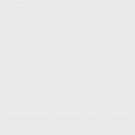
Descargas
Información adicional
Productos relacionados
PULSIOXYMETRO VITAL TEST
ELECTRODOS 
TECNOHEART
TECNO-GAZ
|
Ref. 63314
TECNO-GAZ
|
Ref
420
,00
€
588,77 €
118
,55
€
Sin descuentos adicionales
-
+
-
AÑADIR