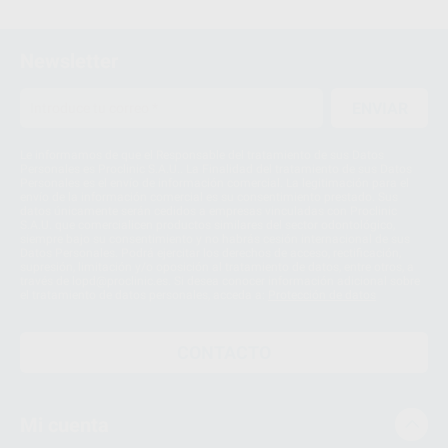
Newsletter
ENVIAR
Le informamos de que el Responsable del tratamiento de sus Datos
Personales es Proclinic S.A.U.. La Finalidad del tratamiento de sus Datos
Personales es el envío de información comercial. La legitimación para el
envío de la información comercial es su consentimiento prestado. Sus
datos únicamente serán cedidos a empresas vinculadas con Proclinic
S.A.U. que comercialicen productos similares del sector odontológico,
siempre bajo su consentimiento y no habrás cesión internacional de sus
Datos Personales. Podrá ejercitar los derechos de acceso, rectificación,
supresión, limitación y/o oposición al tratamiento de datos, entre otros, a
través de lopd@proclinic.es. Si desea conocer información adicional sobre
el tratamiento de datos personales, acceda a:
Protección de datos
CONTACTO
Mi cuenta