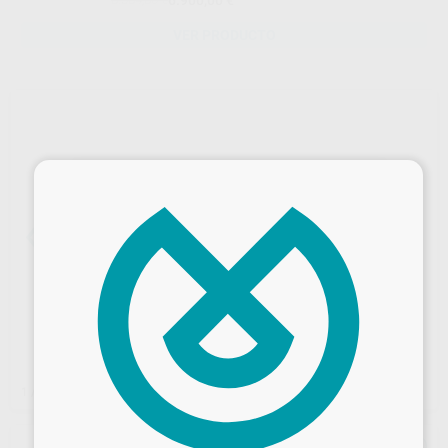
VER PRODUCTO
×
1
/ 2
Desbloquea todas tus ventajas