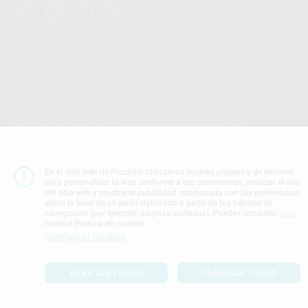
PROCLINIC S.A.U.
Copyright (c) 2026
Aviso legal
Teléfono:
900 393 939
E-mail de contacto:
proclinic@proclinic.es
Condiciones Generales de Contratación
y
Política
de privacidad
En el sitio web de Proclinic utilizamos cookies propias y de terceros
Información Corporativa
para personalizar la web conforme a tus preferencias, analizar el uso
del sitio web y mostrarte publicidad relacionada con tus preferencias
Política de Cookies
sobre la base de un perfil elaborado a partir de tus hábitos de
navegación (por ejemplo, páginas visitadas). Puedes consultar
aquí
nuestra Política de cookies.
SUBIR
Configurar Cookies
ACEPTAR TODAS
DENEGAR TODAS