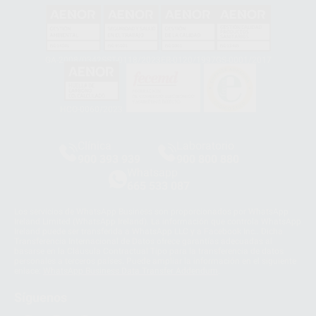
GA-2008/0342
SST-0118/2023
ER-0120/1997
GS-0001/2017
HCO-0060/2023
Clínica
Laboratorio
900 393 939
900 800 880
Whatsapp
665 533 087
Los servicios de WhatsApp Business son proporcionados por WhatsApp
Ireland Limited (WhatsApp Ireland). La información que controla WhatsApp
Ireland puede ser transferida a WhatsApp LLC y a Facebook Inc.. Dicha
Transferencia Internacional de Datos ofrece garantías adecuadas al
basarse en la Cláusula Contractual Tipo para la transferencia de datos
personales a terceros países. Puede ampliar la información en el siguiente
enlace:
WhatsApp Business Data Transfer Addendum
.
Síguenos