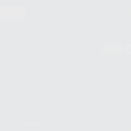
Los servicios de W
(WhatsApp Ireland)
EN
WhatsApp LLC y a F
E
garantías adecuadas
datos personales a 
WhatsApp Busines
Síguenos
Teléfono:
900 393 939
Co
pr