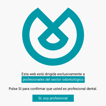
124
Entrega en 24h
Esta web está dirigida exclusivamente a
profesionales del sector odontológico
ECNOHEART
Pulse Sí para confirmar que usted es profesional dental.
Desbloquea todas tus ventajas
Sí, soy profesional