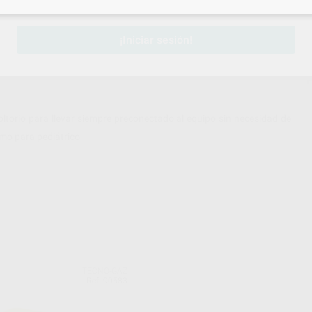
sesión
para disfrutar de todos tus
descuentos y condiciones esp
¡Iniciar sesión!
voltorio para llevar siempre preconectado al equipo sin necesidad de
omo para pediátrico
TECNO-GAZ
Ref. 90583