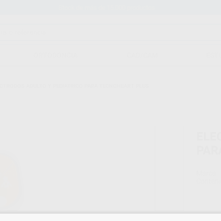
Stock de más de 15.000 productos
ORTODONCIA
CAD/CAM
EST
CTRODOS ADULTO Y PEDIATRICO PARA TECNOHEART PLUS
ELE
PAR
Marca
Conteni