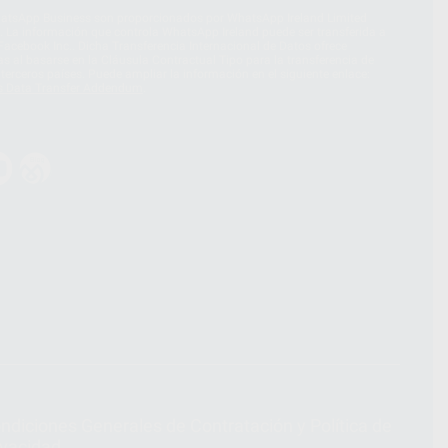
hatsApp Business son proporcionados por WhatsApp Ireland Limited
. La información que controla WhatsApp Ireland puede ser transferida a
acebook Inc.. Dicha Transferencia Internacional de Datos ofrece
 al basarse en la Cláusula Contractual Tipo para la transferencia de
terceros países. Puede ampliar la información en el siguiente enlace:
s Data Transfer Addendum
.
ndiciones Generales de Contratación
y
Política de
ivacidad