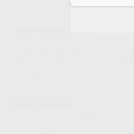
Inicia 
Características del producto
Proclinic informa:
Par de electrodos de desfibrilación con cable por fuera del en
abrir el sobre sellado, desechables, válidos tanto para adulto c
TECNO-GAZ
Productos relacionados
TECNO-GAZ
Ref. 63314