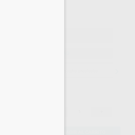
×
118
,55
€
,79 €
Precio con IVA incluido 143,45 €
ELEGIR CANTIDAD
15 días para cambiar de opinión salvo anestesias
124,79 €
-
+
118,55 €
AÑADIR AL CARRITO