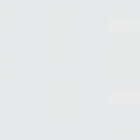
compra
Mi cuenta
Newsletter
prar
Registro
to del
Mis listas
Le informamos de q
Mis productos
S.A.U.. La Finalida
nes
comercial. La legit
Facturas
prestado. Sus dato
e pago
que comercialicen p
Compra rápida
consentimiento y no
derechos de acceso,
entre otros, a trav
tratamiento de dat
legales
pida
Estudiantes
Odontobook
Material para
estudiantes
Clínica
900 393 9