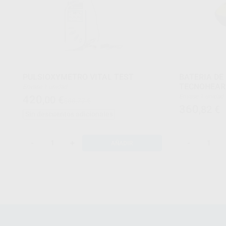
PULSIOXYMETRO VITAL TEST
BATERIA DE
TECNOHEAR
Envase 1 unidad
Envase 1 unidad
420
,00
€
588,77 €
360
,82
€
Sin descuentos adicionales
-
+
-
AÑADIR