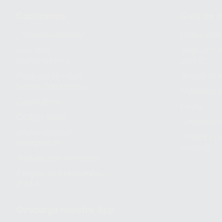
Conócenos
Guía de 
¿Quiénes somos?
Cómo com
Nuestros
Seguimien
compromisos
pedido
Responsabilidad
Devolucio
Social Corporativa
Métodos d
Canal ético
Envío
Código ético
Símbolos 
Sostenibilidad
Compra rá
energética
dientes
Trabaja con nosotros
Preguntas Frecuentes
(FAQ)
Descarga nuestra App