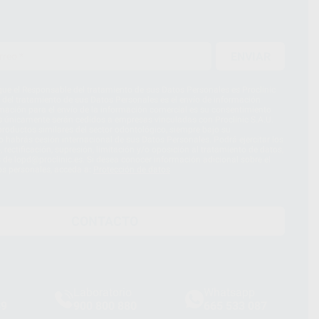
ENVIAR
ue el Responsable del tratamiento de sus Datos Personales es Proclinic
d del tratamiento de sus Datos Personales es el envío de información
imación para el envío de la información comercial es su consentimiento
s únicamente serán cedidos a empresas vinculadas con Proclinic S.A.U.
roductos similares del sector odontológico, siempre bajo su
 habrás cesión internacional de sus Datos Personales. Podrá ejercitar los
 rectificación, supresión, limitación y/o oposición al tratamiento de datos,
és de lopd@proclinic.es. Si desea conocer información adicional sobre el
os personales, acceda a:
Protección de datos
CONTACTO
Laboratorio
Whatsapp
39
900 800 880
665 533 087