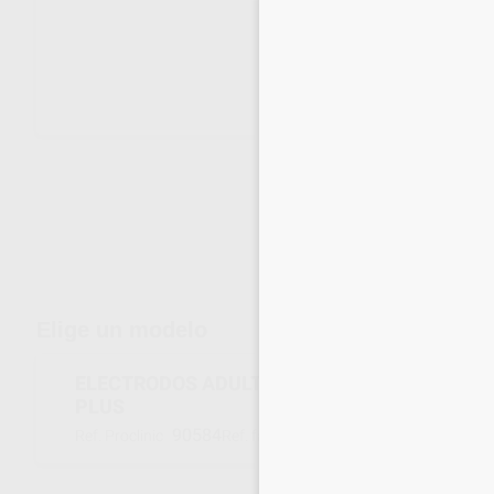
Envíos gratuitos desde 110€
Elige un modelo
ELECTRODOS ADULTO Y PEDIATRICO PARA T
PLUS
90584
1Z12A0003
Ref. Proclinic
Ref. fabricante