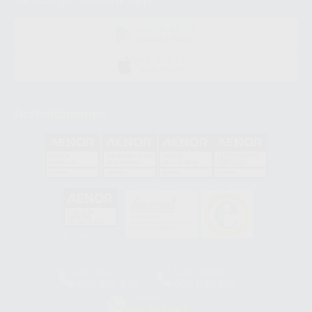
DISPONIBLE EN
GOOGLE PLAY
DISPONIBLE EN
APP STORE
Acreditaciones
GA-2008/0342
SST-0118/2023
ER-0120/1997
GS-0001/2017
HCO-0060/2023
Clínica
Laboratorio
900 393 939
900 800 880
Whatsapp
665 533 087