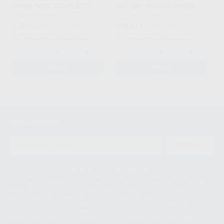
X4000 PACK COMPLETO
MOTOR - ROOTER X4000
FKG
|
Ref. 41045
FKG
|
Ref. 41046
1.305
958
,00
€
1.742,27 €
,81
€
1.009,28 €
Sin descuentos adicionales
Sin descuentos adicionales
-
+
-
+
AÑADIR
AÑADIR
1
Newsletter
ENVIAR
Le informamos de que el Responsable del tratamiento de sus Datos
Personales es Proclinic S.A.U.. La Finalidad del tratamiento de sus Datos
Personales es el envío de información comercial. La legitimación para el
envío de la información comercial es su consentimiento prestado. Sus
datos únicamente serán cedidos a empresas vinculadas con Proclinic
S.A.U. que comercialicen productos similares del sector odontológico,
siempre bajo su consentimiento y no habrás cesión internacional de sus
Datos Personales. Podrá ejercitar los derechos de acceso, rectificación,