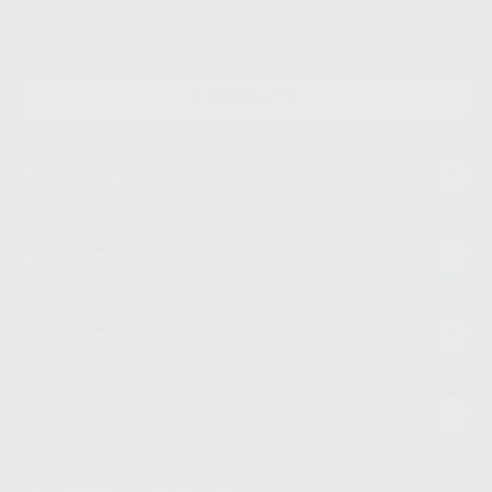
supresión, limitación y/o oposición al tratamiento de datos, entre otros, a
través de lopd@proclinic.es. Si desea conocer información adicional sobre
el tratamiento de datos personales, acceda a:
Protección de datos
CONTACTO
Mi cuenta
Estudiantes
Conócenos
Guía de compra
Descarga nuestra App