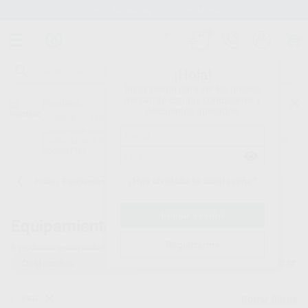
Stock de más de 15.000 productos
¡Hola!
Inicia sesión para ver los precios
del carrito con tus condiciones y
Proclinic
descuentos aplicados.
¿Todavía no tienes nuestra App?
¡Descárgala para ser siempre el primero en conocer nuestras
promociones y descuentos! Disponible en Google Play o App Store.
Google Play
¿Has olvidado tu contraseña?
Inicio
/
Equipamiento
Equipamiento dental
Registrarme
6
productos encontrados
Filtrar
FKG
Borrar filtros