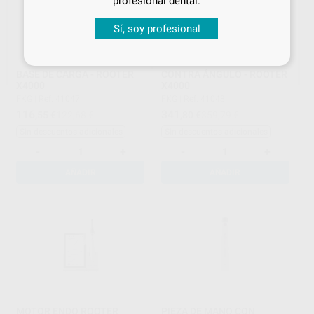
profesional dental.
Sí, soy profesional
BASE DE CARGA - ROOTER
CONTRA ÁNGULO - ROOTER
X4000
X4000
FKG
|
Ref. 41047
FKG
|
Ref. 41048
116
341
,55
€
122,68 €
,80
€
359,79 €
Sin descuentos adicionales
Sin descuentos adicionales
-
+
-
+
AÑADIR
AÑADIR
MOTOR ENDO ROOTER
PIEZA DE MANO CON