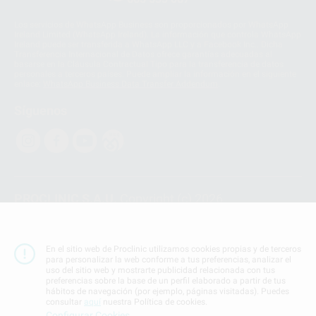
Los servicios de WhatsApp Business son proporcionados por WhatsApp
Ireland Limited (WhatsApp Ireland). La información que controla WhatsApp
Ireland puede ser transferida a WhatsApp LLC y a Facebook Inc.. Dicha
Transferencia Internacional de Datos ofrece garantías adecuadas al
basarse en la Cláusula Contractual Tipo para la transferencia de datos
personales a terceros países. Puede ampliar la información en el siguiente
enlace:
WhatsApp Business Data Transfer Addendum
.
Síguenos
PROCLINIC S.A.U.
Copyright (c) 2026
Aviso legal
Teléfono:
900 393 939
En el sitio web de Proclinic utilizamos cookies propias y de terceros
E-mail de contacto:
proclinic@proclinic.es
para personalizar la web conforme a tus preferencias, analizar el
uso del sitio web y mostrarte publicidad relacionada con tus
preferencias sobre la base de un perfil elaborado a partir de tus
Condiciones Generales de Contratación
y
Política
hábitos de navegación (por ejemplo, páginas visitadas). Puedes
de privacidad
consultar
aquí
nuestra Política de cookies.
Información Corporativa
Configurar Cookies