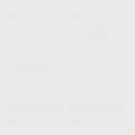
53%
54%
PIEZA DE MANO PARA
ULTRASONIDOS DTE D600
ULTRASONIDOS DTE HD-7H
LED
ROSCA ACTEON/NSK
DTE
|
Ref. 78418
DTE
|
Ref. 80074
545
,00
€
1.191,96 €
93
,15
€
200,00 €
Sin descuentos adicionales
Sin descuentos adicionales
-
+
-
+
AÑADIR
AÑADIR
93%
52%