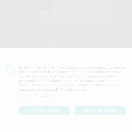
GA-2008/0342
SST-0118/2023
ER-0120/1997
GS-0001/2017
HCO-0060/2023
Clínica
Laboratorio
900 393 939
900 800 880
Whatsapp
665 533 087
Los servicios de WhatsApp Business son proporcionados por WhatsApp
En el sitio web de Proclinic utilizamos cookies propias y de terceros
Ireland Limited (WhatsApp Ireland). La información que controla WhatsApp
para personalizar la web conforme a tus preferencias, analizar el
Ireland puede ser transferida a WhatsApp LLC y a Facebook Inc.. Dicha
uso del sitio web y mostrarte publicidad relacionada con tus
Transferencia Internacional de Datos ofrece garantías adecuadas al
preferencias sobre la base de un perfil elaborado a partir de tus
basarse en la Cláusula Contractual Tipo para la transferencia de datos
hábitos de navegación (por ejemplo, páginas visitadas). Puedes
personales a terceros países. Puede ampliar la información en el siguiente
enlace:
WhatsApp Business Data Transfer Addendum
.
consultar
aquí
nuestra Política de cookies.
Configurar Cookies
Síguenos
ACEPTAR TODAS
DENEGAR TODAS