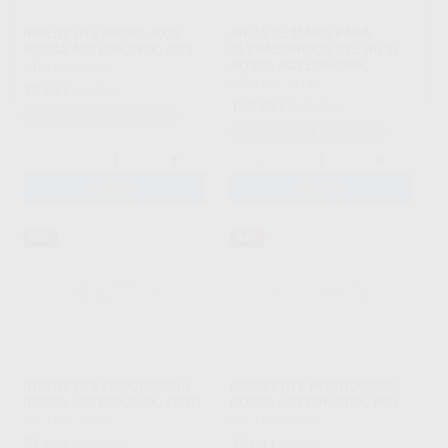
INSERT DTE PROFILAXIS
PIEZA DE MANO PARA
ROSCA ACTEON/NSK. GD5
ULTRASONIDOS DTE HD 8L
ROSCA ACTEON/NSK
DTE
|
Ref. 80110
DTE
|
Ref. 78135
10
,84
€
89,00 €
169
,00
€
235,00 €
Sin descuentos adicionales
Sin descuentos adicionales
-
+
-
+
AÑADIR
AÑADIR
86%
84%
INSERT DTE ENDODONCIA
INSERT DTE PERIODONCIA
ROSCA ACTEON/NSK. ED3D
ROSCA ACTEON/NSK. PD4
DTE
|
Ref. 78016
DTE
|
Ref. 80114
21
14
,42
€
154,00 €
,09
€
89,00 €