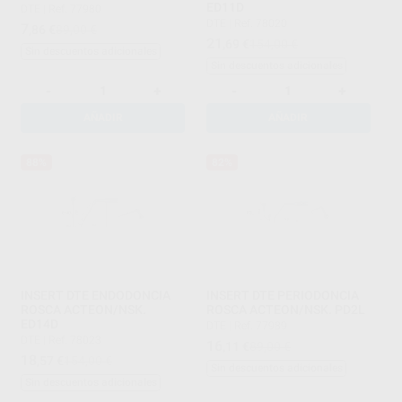
ED11D
DTE
|
Ref. 77980
DTE
|
Ref. 78020
7
,86
€
89,00 €
21
,69
€
154,00 €
Sin descuentos adicionales
Sin descuentos adicionales
-
+
-
+
AÑADIR
AÑADIR
88%
82%
INSERT DTE ENDODONCIA
INSERT DTE PERIODONCIA
ROSCA ACTEON/NSK.
ROSCA ACTEON/NSK. PD2L
ED14D
DTE
|
Ref. 77989
DTE
|
Ref. 78023
16
,11
€
89,00 €
18
,57
€
154,00 €
Sin descuentos adicionales
Sin descuentos adicionales