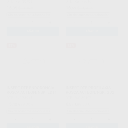
DTE
|
Ref. 80103
DTE
|
Ref. 78010
15
16
,05
€
89,00 €
,69
€
89,00 €
Sin descuentos adicionales
Sin descuentos adicionales
-
+
-
+
AÑADIR
AÑADIR
83%
92%
INSERT DTE ENDODONCIA
INSERT DTE PROFILAXIS
ROSCA ACTEON/NSK. ED11
ROSCA ACTEON/NSK. GD2
DTE
|
Ref. 78015
DTE
|
Ref. 80107
15
6
,40
€
89,00 €
,87
€
89,00 €
Sin descuentos adicionales
Sin descuentos adicionales
-
+
-
+
AÑADIR
AÑADIR