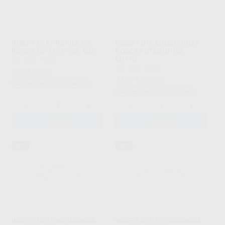
INSERT DTE PROFILAXIS
INSERT DTE ENDODONCIA
ROSCA ACTEON/NSK. GD8
ROSCA ACTEON/NSK.
ED11D
DTE
|
Ref. 77980
DTE
|
Ref. 78020
7
,86
€
89,00 €
21
,69
€
154,00 €
Sin descuentos adicionales
Sin descuentos adicionales
-
+
-
+
AÑADIR
AÑADIR
88%
82%
INSERT DTE ENDODONCIA
INSERT DTE PERIODONCIA