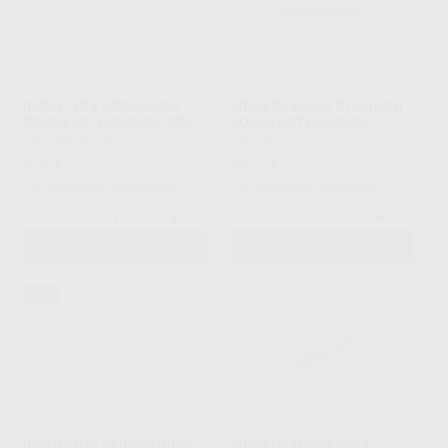
INSERT DTE PROFILAXIS
PIEZA DE MANO DTE HD 8H
ROSCA ACTEON/NSK. GD1
ROSCA ACTEON/NSK
DTE
|
Ref. 80106
DTE
|
Ref. 78134
6
93
,05
€
89,00 €
,15
€
195,00 €
Sin descuentos adicionales
Sin descuentos adicionales
-
+
-
+
AÑADIR
AÑADIR
92%
INSERT DTE PERIODONCIA
PIEZA DE MANO PARA