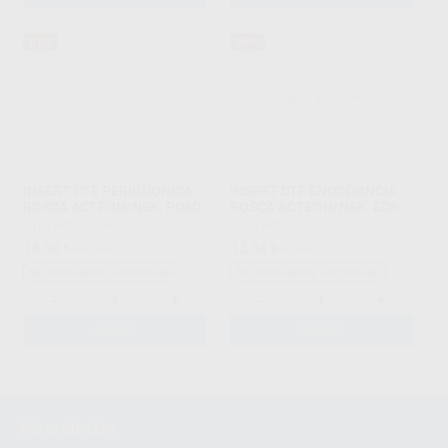
81%
85%
INSERT DTE PERIODONCIA
INSERT DTE ENDODONCIA
ROSCA ACTEON/NSK. PD4D
ROSCA ACTEON/NSK. ED8
DTE
|
Ref. 77994
DTE
|
Ref. 78012
16
13
,94
€
89,00 €
,34
€
89,00 €
Sin descuentos adicionales
Sin descuentos adicionales
-
+
-
+
AÑADIR
AÑADIR
1
2
Newsletter
3