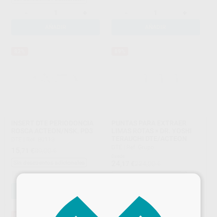
-
+
-
+
AÑADIR
AÑADIR
82%
89%
INSERT DTE PERIODONCIA
PUNTAS PARA EXTRAER
ROSCA ACTEON/NSK. PD3
LIMAS ROTAS × DR. YOSHI
TERAUCHI DTE/ACTEON
DTE
|
Ref. 80113
DTE
|
Ref. Grupo
15
,71
€
89,00 €
Desde
24
Sin descuentos adicionales
,17
€
224,00 €
-
+
Sin descuentos adicionales
×
AÑADIR
SELECCIONAR REFERENCIA
80%
87%