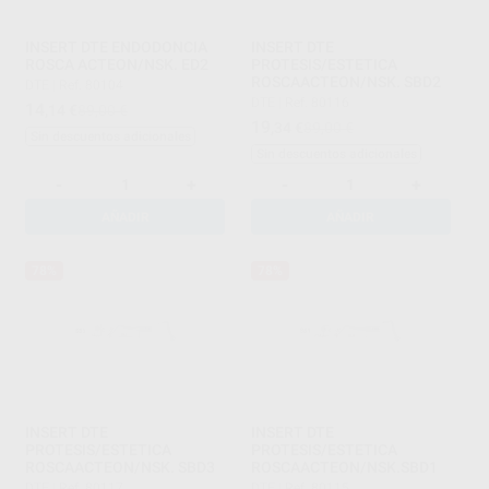
INSERT DTE ENDODONCIA
INSERT DTE
ROSCA ACTEON/NSK. ED2
PROTESIS/ESTETICA
ROSCAACTEON/NSK. SBD2
DTE
|
Ref. 80104
DTE
|
Ref. 80116
14
,14
€
89,00 €
19
,34
€
89,00 €
Sin descuentos adicionales
Sin descuentos adicionales
-
+
-
+
AÑADIR
AÑADIR
78%
78%
INSERT DTE
INSERT DTE
PROTESIS/ESTETICA
PROTESIS/ESTETICA
ROSCAACTEON/NSK. SBD3
ROSCAACTEON/NSK.SBD1
DTE
|
Ref. 80117
DTE
|
Ref. 80115