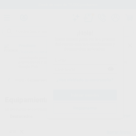
Stock de más de 15.000 productos
¡Hola!
Inicia sesión para ver los precios
del carrito con tus condiciones y
Proclinic
descuentos aplicados.
¿Todavía no tienes nuestra App?
¡Descárgala para ser siempre el primero en conocer nuestras
promociones y descuentos! Disponible en Google Play o App Store.
Google Play
¿Has olvidado tu contraseña?
Inicio
/
Equipamiento
Equipamiento dental
Registrarme
68
productos encontrados
Filtrar
DTE
Borrar filtros