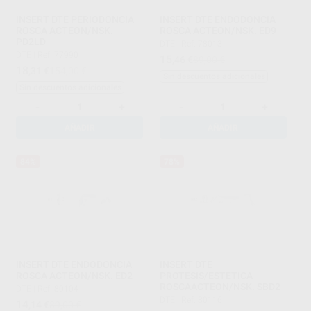
INSERT DTE PERIODONCIA
INSERT DTE ENDODONCIA
ROSCA ACTEON/NSK.
ROSCA ACTEON/NSK. ED9
PD2LD
DTE
|
Ref. 78013
DTE
|
Ref. 77990
15
,46
€
89,00 €
18
,31
€
154,00 €
Sin descuentos adicionales
Sin descuentos adicionales
-
+
-
+
AÑADIR
AÑADIR
84%
78%
INSERT DTE ENDODONCIA
INSERT DTE
ROSCA ACTEON/NSK. ED2
PROTESIS/ESTETICA
ROSCAACTEON/NSK. SBD2
DTE
|
Ref. 80104
DTE
|
Ref. 80116
14
,14
€
89,00 €