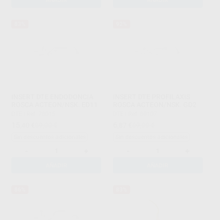
83%
92%
INSERT DTE ENDODONCIA
INSERT DTE PROFILAXIS
ROSCA ACTEON/NSK. ED11
ROSCA ACTEON/NSK. GD2
DTE
|
Ref. 78015
DTE
|
Ref. 80107
15
6
,40
€
89,00 €
,87
€
89,00 €
Sin descuentos adicionales
Sin descuentos adicionales
-
+
-
+
AÑADIR
AÑADIR
86%
83%