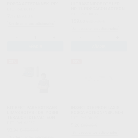
ROSCA ACTEON/NSK. PD1
ULTRASONIDOS DTE LED
HD-7L ROSCACON ACTEON
DTE
|
Ref. 80112
DTE
|
Ref. 80072
7
,17
€
89,00 €
159
,00
€
225,00 €
Sin descuentos adicionales
Sin descuentos adicionales
-
+
-
+
AÑADIR
AÑADIR
38%
90%
KIT BFRT PARA EXTRAER
INSERT DTE PROFILAXIS
LIMAS ROTAS × DR. YOSHI
ROSCA ACTEON/NSK. GD4
TERAUCHI DTE/ACTEON
DTE
|
Ref. 80109
DTE
|
Ref. 83257
9
,20
€
89,00 €
92
,94
€
150,00 €
Sin descuentos adicionales
Sin descuentos adicionales