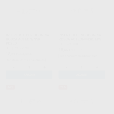
INSERT DTE PERIODONCIA
INSERT DTE ENDODONCIA
ROSCA ACTEON/NSK.
ROSCA ACTEON/NSK. ED9
PD2LD
DTE
|
Ref. 78013
DTE
|
Ref. 77990
15
,46
€
89,00 €
18
,31
€
154,00 €
Sin descuentos adicionales
Sin descuentos adicionales
-
+
-
+
AÑADIR
AÑADIR
84%
78%