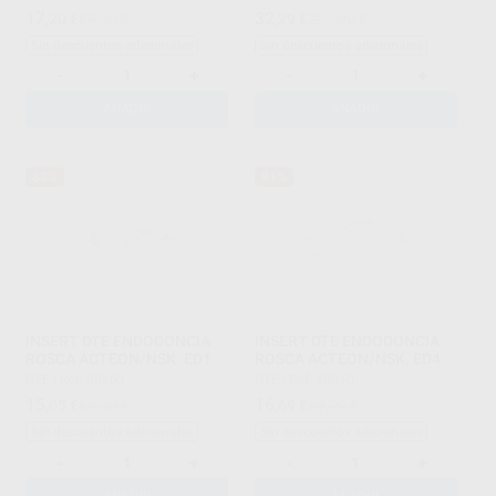
17
32
,20
€
89,00 €
,29
€
224,00 €
Sin descuentos adicionales
Sin descuentos adicionales
-
+
-
+
AÑADIR
AÑADIR
83%
81%
INSERT DTE ENDODONCIA
INSERT DTE ENDODONCIA
ROSCA ACTEON/NSK. ED1
ROSCA ACTEON/NSK. ED4
DTE
|
Ref. 80103
DTE
|
Ref. 78010
15
16
,05
€
89,00 €
,69
€
89,00 €
Sin descuentos adicionales
Sin descuentos adicionales
-
+
-
+
AÑADIR
AÑADIR