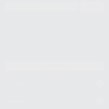
ENVIAR
Le informamos de que el Responsable del tratamiento de sus Datos
Personales es Proclinic S.A.U.. La Finalidad del tratamiento de sus Datos
Personales es el envío de información comercial. La legitimación para el
envío de la información comercial es su consentimiento prestado. Sus
datos únicamente serán cedidos a empresas vinculadas con Proclinic
S.A.U. que comercialicen productos similares del sector odontológico,
siempre bajo su consentimiento y no habrás cesión internacional de sus
Datos Personales. Podrá ejercitar los derechos de acceso, rectificación,
supresión, limitación y/o oposición al tratamiento de datos, entre otros, a
través de lopd@proclinic.es. Si desea conocer información adicional sobre
el tratamiento de datos personales, acceda a:
Protección de datos
CONTACTO
Mi cuenta
Estudiantes