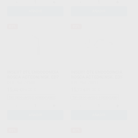
-
+
-
+
AÑADIR
AÑADIR
83%
82%
INSERT DTE ENDODONCIA
INSERT DTE ENDODONCIA
ROSCA ACTEON/NSK. ED7
ROSCA ACTEON/NSK. ED5
DTE
|
Ref. 74588
DTE
|
Ref. 78011
15
15
,40
€
89,00 €
,77
€
89,00 €
Sin descuentos adicionales
Sin descuentos adicionales
-
+
-
+
AÑADIR
AÑADIR
85%
87%