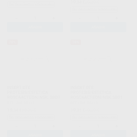
19
,34
€
89,00 €
Sin descuentos adicionales
Sin descuentos adicionales
-
+
-
+
AÑADIR
AÑADIR
78%
78%
INSERT DTE
INSERT DTE
PROTESIS/ESTETICA
PROTESIS/ESTETICA
ROSCAACTEON/NSK. SBD3
ROSCAACTEON/NSK.SBD1
DTE
|
Ref. 80117
DTE
|
Ref. 80115
19
19
,34
€
89,00 €
,31
€
89,00 €
Sin descuentos adicionales
Sin descuentos adicionales
-
+
-
+
AÑADIR
AÑADIR