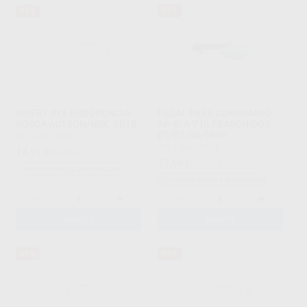
83%
52%
INSERT DTE ENDODONCIA
PEDAL PARA COMBINADO
ROSCA ACTEON/NSK. ED10
AP-B/A Y ULTRASONIDOS
D5/D7/S6/D600
DTE
|
Ref. 78014
DTE
|
Ref. 78441
14
,91
€
89,00 €
17
,58
€
37,00 €
Sin descuentos adicionales
Sin descuentos adicionales
-
+
-
+
AÑADIR
AÑADIR
88%
89%