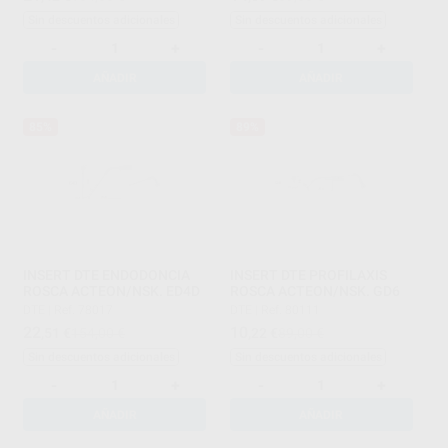
Sin descuentos adicionales
Sin descuentos adicionales
-
+
-
+
AÑADIR
AÑADIR
85%
89%
INSERT DTE ENDODONCIA
INSERT DTE PROFILAXIS
ROSCA ACTEON/NSK. ED4D
ROSCA ACTEON/NSK. GD6
DTE
|
Ref. 78017
DTE
|
Ref. 80111
22
10
,51
€
154,00 €
,22
€
89,00 €
Sin descuentos adicionales
Sin descuentos adicionales
-
+
-
+
AÑADIR
AÑADIR