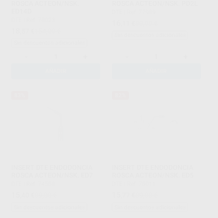
ROSCA ACTEON/NSK.
ROSCA ACTEON/NSK. PD2L
ED14D
DTE
|
Ref. 77989
DTE
|
Ref. 78023
16
,11
€
89,00 €
18
,57
€
154,00 €
Sin descuentos adicionales
Sin descuentos adicionales
-
+
-
+
AÑADIR
AÑADIR
83%
82%
INSERT DTE ENDODONCIA
INSERT DTE ENDODONCIA
ROSCA ACTEON/NSK. ED7
ROSCA ACTEON/NSK. ED5
DTE
|
Ref. 74588
DTE
|
Ref. 78011
15
15
,40
€
89,00 €
,77
€
89,00 €
Sin descuentos adicionales
Sin descuentos adicionales