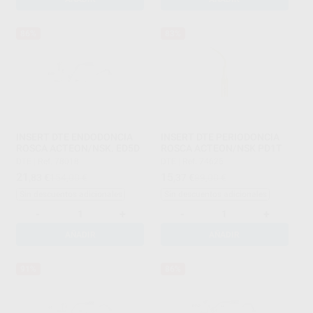
86%
83%
INSERT DTE ENDODONCIA
INSERT DTE PERIODONCIA
ROSCA ACTEON/NSK. ED5D
ROSCA ACTEON/NSK PD1T
DTE
|
Ref. 78018
DTE
|
Ref. 74625
21
15
,83
€
154,00 €
,37
€
89,00 €
Sin descuentos adicionales
Sin descuentos adicionales
-
+
-
+
AÑADIR
AÑADIR
91%
86%