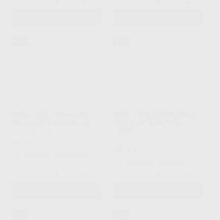
-
+
-
+
AÑADIR
AÑADIR
85%
87%
INSERT DTE PROFILAXIS
INSERT DTE PERIODONCIA
ROSCA ACTEON/NSK. GD11
ROSCA ACTEON/NSK.
PD2RD
DTE
|
Ref. 77982
DTE
|
Ref. 77992
34
,20
€
224,00 €
20
,51
€
154,00 €
Sin descuentos adicionales
Sin descuentos adicionales
-
+
-
+
AÑADIR
AÑADIR
88%
83%