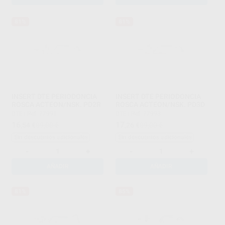
81%
81%
INSERT DTE PERIODONCIA
INSERT DTE PERIODONCIA
ROSCA ACTEON/NSK. PD2R
ROSCA ACTEON/NSK. PD3D
DTE
|
Ref. 77991
DTE
|
Ref. 77993
16
17
,54
€
89,00 €
,26
€
89,00 €
Sin descuentos adicionales
Sin descuentos adicionales
-
+
-
+
AÑADIR
AÑADIR
81%
85%