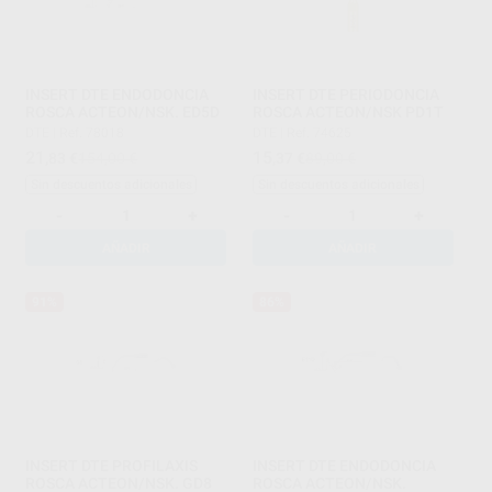
INSERT DTE ENDODONCIA
INSERT DTE PERIODONCIA
ROSCA ACTEON/NSK. ED5D
ROSCA ACTEON/NSK PD1T
DTE
|
Ref. 78018
DTE
|
Ref. 74625
21
15
,83
€
154,00 €
,37
€
89,00 €
Sin descuentos adicionales
Sin descuentos adicionales
-
+
-
+
AÑADIR
AÑADIR
91%
86%
INSERT DTE PROFILAXIS
INSERT DTE ENDODONCIA
ROSCA ACTEON/NSK. GD8
ROSCA ACTEON/NSK.