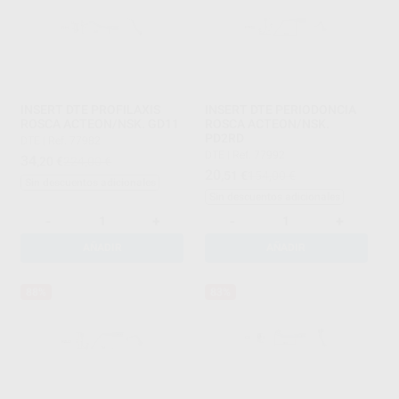
INSERT DTE PROFILAXIS
INSERT DTE PERIODONCIA
ROSCA ACTEON/NSK. GD11
ROSCA ACTEON/NSK.
PD2RD
DTE
|
Ref. 77982
DTE
|
Ref. 77992
34
,20
€
224,00 €
20
,51
€
154,00 €
Sin descuentos adicionales
Sin descuentos adicionales
-
+
-
+
AÑADIR
AÑADIR
88%
83%